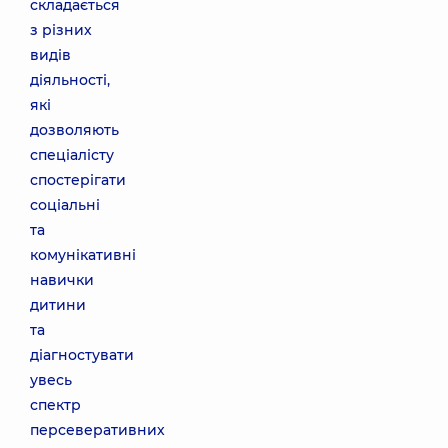
складається
з різних
видів
діяльності,
які
дозволяють
спеціалісту
спостерігати
соціальні
та
комунікативні
навички
дитини
та
діагностувати
увесь
спектр
персеверативних