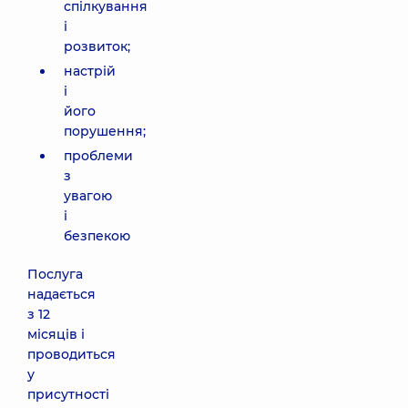
спілкування
і
розвиток;
настрій
і
його
порушення;
проблеми
з
увагою
і
безпекою
Послуга
надається
з 12
місяців і
проводиться
у
присутності