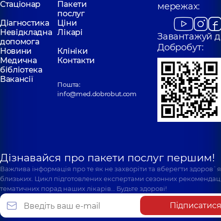
Стаціонар
Пакети
мережах:
послуг
Діагностика
Ціни
Невідкладна
Лікарі
Завантажуй д
допомога
Добробут:
Новини
Клініки
Медична
Контакти
бібліотека
Вакансії
Пошта:
info@med.dobrobut.com
Дізнавайся про пакети послуг першим!
Важлива інформація про те як не захворіти та вберегти здоров`
близьких. Цикл підготовлених експертами сезонних рекомендаці
тематичних порад наших лікарів… Будьте здорові!
Підписатис