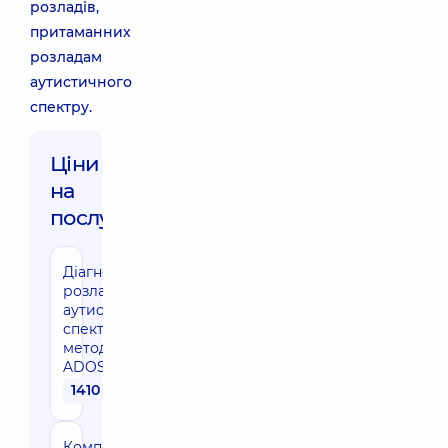
розладів,
притаманних
розладам
аутистичного
спектру.
Ціни
на
послуги:
Діагностика
розладів
аутистичного
спектру за
методикою
ADOS
1410 грн
Комплексна