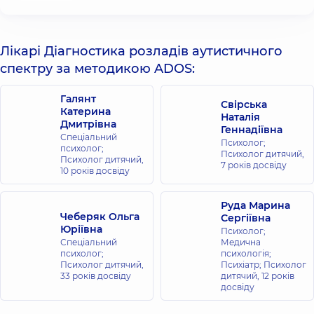
Nahas.
-
The
Neuralgias
.
Лікарі Діагностика розладів аутистичного
Paul
M
спектру за методикою ADOS:
Gadient,
Jonathan
Галянт
Свірська
H
Катерина
Наталія
Smith.
Дмитрівна
Геннадіївна
-
The
Спеціальний
Психолог;
neuralgias:
психолог;
Психолог дитячий,
diagnosis
Психолог дитячий,
7 років досвіду
10 років досвіду
and
management
.
Kenneth
Руда Марина
Hentschel,
Чеберяк Ольга
Сергіївна
David
Юріївна
Психолог;
J
Спеціальний
Медична
психолог;
психологія;
Capobianco,
Психолог дитячий,
Психіатр; Психолог
David
33 років досвіду
дитячий,
12 років
W
досвіду
Dodick.
-