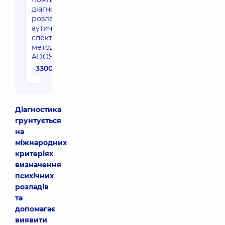
діагностика
розладів
аутичного
спектру по
методиці
ADOS-2
3300 грн
Діагностика
грунтується
на
міжнародних
критеріях
визначення
психічних
розладів
та
допомагає
виявити