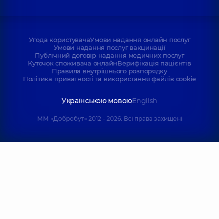
Угода користувача
Умови надання онлайн послуг
Умови надання послуг вакцинації
Публічний договір надання медичних послуг
Куточок споживача онлайн
Верифікація пацієнтів
Правила внутрішнього розпорядку
Політика приватності та використання файлів cookie
Українською мовою
English
ММ «Добробут» 2012 - 2026. Всі права захищені