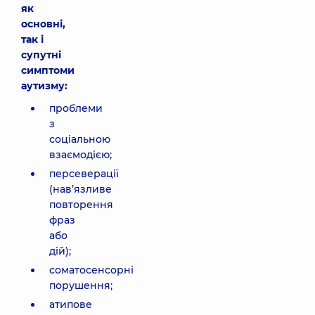
як
основні,
так і
супутні
симптоми
аутизму:
проблеми
з
соціальною
взаємодією;
персеверації
(нав’язливе
повторення
фраз
або
дій);
соматосенсорні
порушення;
атипове