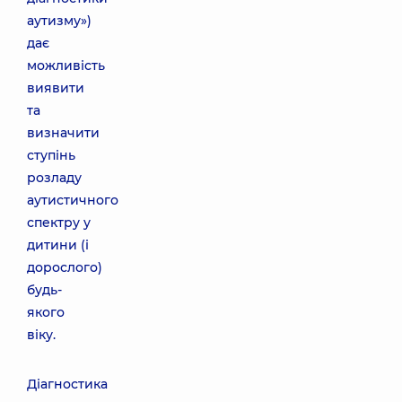
аутизму»)
дає
можливість
виявити
та
визначити
ступінь
розладу
аутистичного
спектру у
дитини (і
дорослого)
будь-
якого
віку.
Діагностика