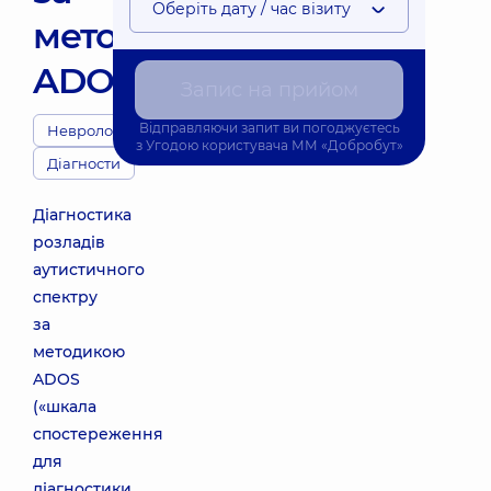
Оберіть дату / час візиту
методикою
ADOS
Запис на прийом
Відправляючи запит ви погоджуєтесь
Неврологи
з
Угодою користувача
ММ «Добробут»
Діагности
Діагностика
розладів
аутистичного
спектру
за
методикою
ADOS
(«шкала
спостереження
для
діагностики