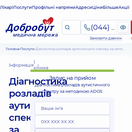
Лікарі
Послуги
Профільні напрями
Адреси
Ціни
Більше
Акції
(044) 495-2-888
Замовити дзвінок
Головна
Послуги
Діагностика розладів аутистичного спектру за методикою ADOS
1
Інформація
клініка
Запис на прийом
Діагностика
Діагностика розладів аутистичного
розладів
спектру за методикою ADOS
аутистичного
спектру
за