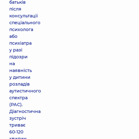
батьків
після
консультації
спеціального
психолога
або
психіатра
у разі
підозри
на
наявність
у дитини
розладів
аутистичного
спектра
(РАС).
Діагностична
зустріч
триває
60-120
хвилин.