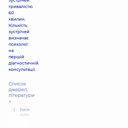
зустрічей
тривалістю
60
хвилин.
Кількість
зустрічей
визначає
психолог
на
першій
діагностичній
консультації.
Список
джерел,
літератури
↓
Danielle
Wilhour,
Stephanie
J