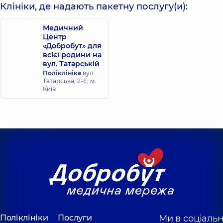
Клініки, де надають пакетну послугу(и):
Facial
pain
.
Trigeminal
Медичний
Neuralgia
Центр
«Добробут» для
and
всієї родини на
Persistent
вул. Татарській
Idiopathic
Поліклініка
вул.
Facial
Татарська, 2-Е, м.
Pain.
Київ
-
2011.
Поліклініки
Послуги
Ми в соціаль