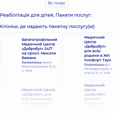
Богданович
Всі лікарі
Вікторівна
Масажист дитячий;
Реабілітолог;
Масажист;
Масажист;
Реабілітація для дітей, Пакети послуг:
Реабілітолог;
Масажист дитячий,
Фізіотерапевт,
16
4 років досвіду
років досвіду
Клініки, де надають пакетну послугу(и):
Прядкін
Медичний
Багатопрофільний
Олексій
Наталенко
Центр
Медичний Центр
Олександрович
Сергій
«Добробут»
«Добробут» 24/7
Масажист; Лікар
Михайлович
для всієї
на просп. Миколи
лікувальної
Масажист; Лікар
родини в ЖК
фізкультури;
Бажана
лікувальної
Комфорт Таун
Реабілітолог;
Поліклініка
просп.
фізкультури,
Поліклініка
вул.
Фізіотерапевт,
5
Миколи Бажана, 12-А,
Регенераторна, 4
років досвіду
м. Київ
корпус 8, м. Київ
Скороходов
Медичний
Віталій
Семішева Надія
Медичний Центр
Центр
Олександрович
Іванівна
«Добробут» для
«Добробут»
Реабілітолог;
Масажист,
26 років
всієї родини на
для всієї
Масажист;
досвіду
вул. Коновальця
родини на
Масажист дитячий,
12 років досвіду
Олімпійській
Поліклініка
вул.
Євгена Коновальця
Поліклініка
вул.