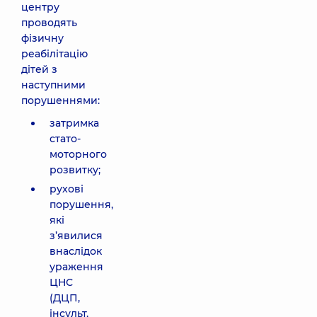
центру
проводять
фізичну
реабілітацію
дітей з
наступними
порушеннями:
затримка
стато-
моторного
розвитку;
рухові
порушення,
які
з’явилися
внаслідок
ураження
ЦНС
(ДЦП,
інсульт,