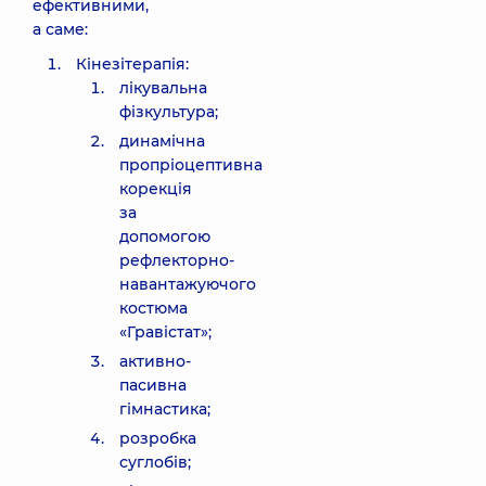
ефективними,
а саме:
Кінезітерапія:
лікувальна
фізкультура;
динамічна
пропріоцептивна
корекція
за
допомогою
рефлекторно-
навантажуючого
костюма
«Гравістат»;
активно-
пасивна
гімнастика;
розробка
суглобів;