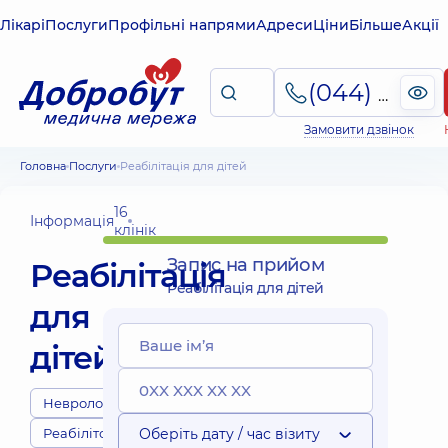
Лікарі
Послуги
Профільні напрями
Адреси
Ціни
Більше
Акції
(044) 495-2-888
Замовити дзвінок
Головна
Послуги
Реабілітація для дітей
16
Інформація
клінік
Запис на прийом
Реабілітація
Реабілітація для дітей
для
дітей
Неврологи
Реабілітологи
Оберіть дату / час візиту