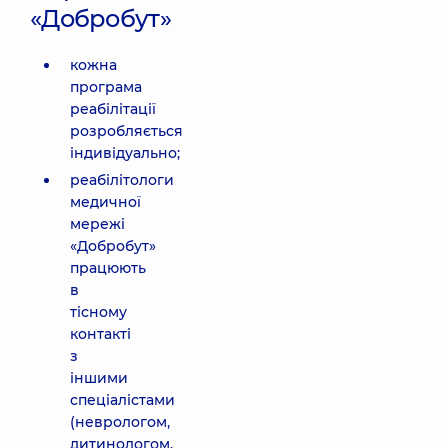
«Добробут»
кожна
програма
реабілітації
розробляється
індивідуально;
реабілітологи
медичної
мережі
«Добробут»
працюють
в
тісному
контакті
з
іншими
спеціалістами
(неврологом,
дитинологом,