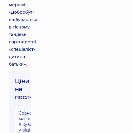
мережі
«Добробут»
відбувається
в тісному
тандем-
партнерстві
«спеціаліст-
дитина-
батьки».
Ціни
на
послуги:
Сеанс
масажу
лікувального
у віці від 1 до