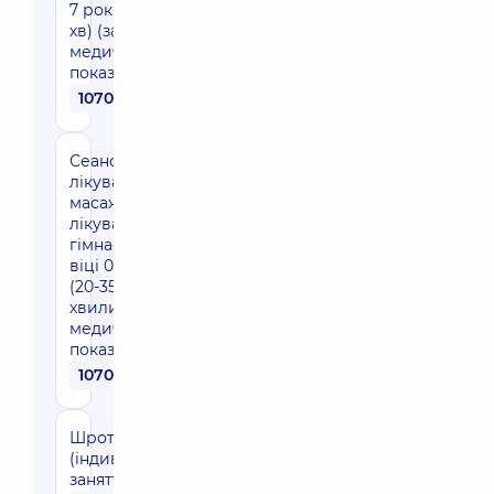
7 років (30-45
хв) (за
медичними
показаннями)
1070 грн
Сеанс
лікувального
масажу та
лікувальної
гімнастики у
віці 0-1 року
(20-35
хвилин), (за
медичними
показаннями)
1070 грн
Шрот-терапія
(індивідуальне
заняття)