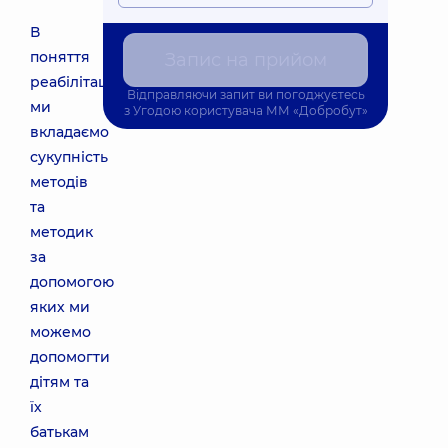
В
поняття
Запис на прийом
реабілітації
Відправляючи запит ви погоджуєтесь
ми
з
Угодою користувача
ММ «Добробут»
вкладаємо
сукупність
методів
та
методик
за
допомогою
яких ми
можемо
допомогти
дітям та
їх
батькам