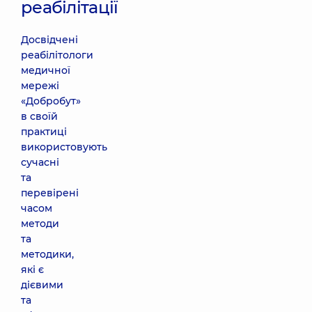
реабілітації
Досвідчені
реабілітологи
медичної
мережі
«Добробут»
в своїй
практиці
використовують
сучасні
та
перевірені
часом
методи
та
методики,
які є
дієвими
та