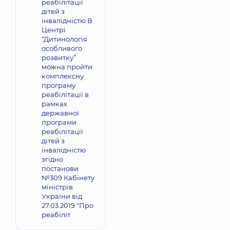
реабілітації
дітей з
інвалідністю В
Центрі
“Дитинологія
особливого
розвитку”
можна пройти
комплексну
програму
реабілітації в
рамках
державної
програми
реабілітації
дітей з
інвалідністю
згідно
постанови
№309 Кабінету
міністрів
України від
27.03.2019 "Про
реабіліт