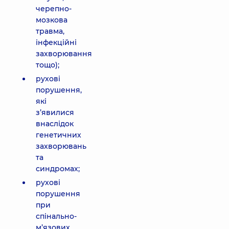
черепно-
мозкова
травма,
інфекційні
захворювання
тощо);
рухові
порушення,
які
з’явилися
внаслідок
генетичних
захворювань
та
синдромах;
рухові
порушення
при
спінально-
м’язових