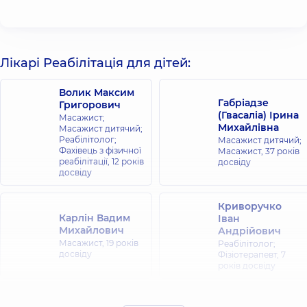
Лікарі Реабілітація для дітей:
Волик Максим
Габріадзе
Григорович
(Гвасаліа) Ірина
Масажист;
Михайлівна
Масажист дитячий;
Реабілітолог;
Масажист дитячий;
Фахівець з фізичної
Масажист,
37 років
реабілітації,
12 років
досвіду
досвіду
Криворучко
Карлін Вадим
Іван
Михайлович
Андрійович
Масажист,
19 років
Реабілітолог;
досвіду
Фізіотерапевт,
7
років досвіду
Кушней Роман
Крохіна Ірина