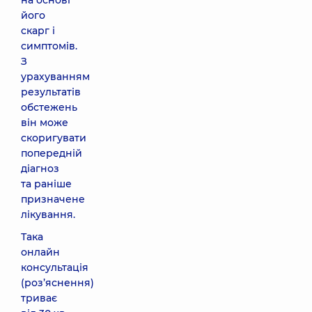
на основі
його
скарг і
симптомів.
З
урахуванням
результатів
обстежень
він може
скоригувати
попередній
діагноз
та раніше
призначене
лікування.
Така
онлайн
консультація
(роз’яснення)
триває