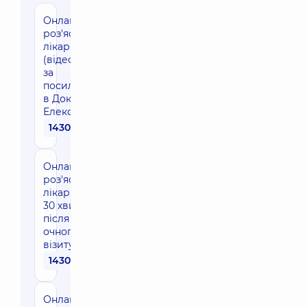
Онлайн-
роз'яснення
лікаря 30 хв
(відеозв'язок
за
посиланням
в Доктор
Елекс)
1430 грн
Онлайн-
роз'яснення
лікаря до
30 хвилин
після
очного
візиту
1430 грн
Онлайн-