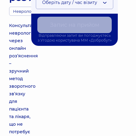
Оберіть дату / час візиту
Неврологи
Запис на прийом
Консультація
невролога
Відправляючи запит ви погоджуєтесь
через
з
Угодою користувача
ММ «Добробут»
онлайн
роз’яснення
–
зручний
метод
зворотного
зв’язку
для
пацієнта
та лікаря,
що не
потребує