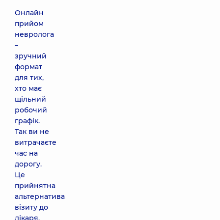
Онлайн
прийом
невролога
–
зручний
формат
для тих,
хто має
щільний
робочий
графік.
Так ви не
витрачаєте
час на
дорогу.
Це
прийнятна
альтернатива
візиту до
лікаря,