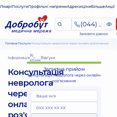
Лікарі
Послуги
Профільні напрями
Адреси
Ціни
Більше
Акції
(044) 495-2-888
Замовити дзвінок
Головна
Послуги
Консультація невролога через онлайн роз'яснення
16
Інформація
Відгуки
клінік
Запис на прийом
Консультація
Консультація невролога через онлайн
невролога
роз'яснення
через
онлайн
роз'яснення