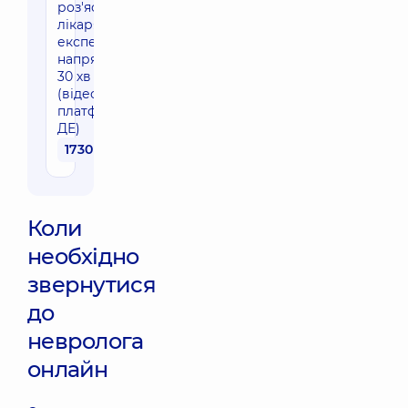
роз'яснення
лікаря
експерта
напрямку
30 хв
(відео-
платформа
ДЕ)
1730 грн
Коли
необхідно
звернутися
до
невролога
онлайн