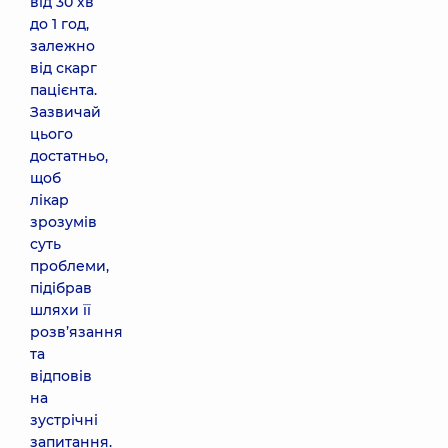
від 30 хв
до 1 год,
залежно
від скарг
пацієнта.
Зазвичай
цього
достатньо,
щоб
лікар
зрозумів
суть
проблеми,
підібрав
шляхи її
розв’язання
та
відповів
на
зустрічні
запитання.