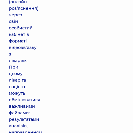
(онлайн
роз’яснення)
через
свій
особистий
кабінет в
форматі
відеозв’язку
з
лікарем.
При
цьому
лікар та
пацієнт
можуть
обмінюватися
важливими
файлами:
результатами
аналізів,
направленням