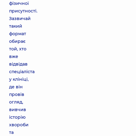
фізичної
присутності.
Зазвичай
такий
формат
обирає
той, хто
вже
відвідав
спеціаліста
у клініці,
де він
провів
огляд,
вивчив
історію
хвороби
та