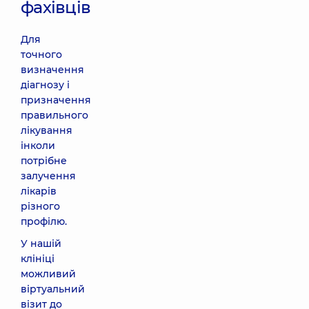
фахівців
Для
точного
визначення
діагнозу і
призначення
правильного
лікування
інколи
потрібне
залучення
лікарів
різного
профілю.
У нашій
клініці
можливий
віртуальний
візит до