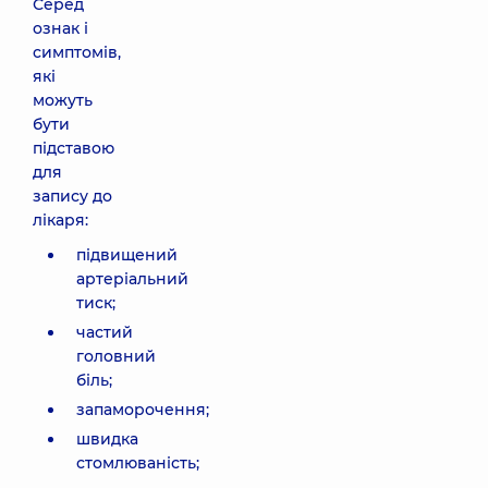
Серед
ознак і
симптомів,
які
можуть
бути
підставою
для
запису до
лікаря:
підвищений
артеріальний
тиск;
частий
головний
біль;
запаморочення;
швидка
стомлюваність;