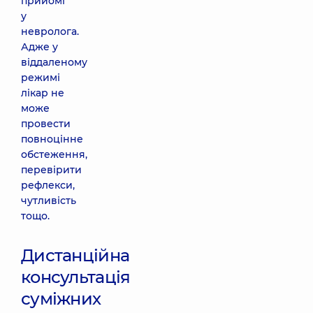
прийомі
у
невролога.
Адже у
віддаленому
режимі
лікар не
може
провести
повноцінне
обстеження,
перевірити
рефлекси,
чутливість
тощо.
Дистанційна
консультація
суміжних