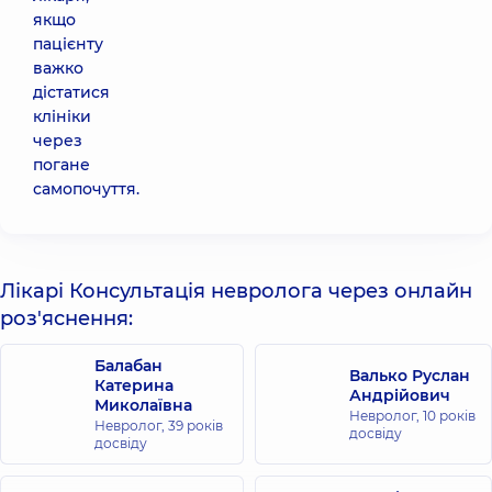
якщо
пацієнту
важко
дістатися
клініки
через
погане
самопочуття.
Лікарі Консультація невролога через онлайн
роз'яснення:
Балабан
Валько Руслан
Катерина
Андрійович
Миколаївна
Невролог,
10 років
Невролог,
39 років
досвіду
досвіду