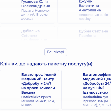
Джумік
Гусакова Юлія
Валентина
Олександрівна
Анатоліївна
Педіатр; Невролог
дитячий,
18 років
Невролог,
36 років
досвіду
досвіду
Дубівська
Дубіна Світлана
Світлана
Павлівна
Станіславівна
Невролог
дитячий,
38 років
Невролог,
27 років
досвіду
досвіду
Всі лікарі
Знова Ірина
Жилінська
Клініки, де надають пакетну послугу(и):
Борисівна
Тамара
Невролог
Михайлівна
дитячий; Психіатр
Багатопрофільний
Багатопрофіл
Невролог,
25 років
дитячий,
43 років
Медичний Центр
Медичний Цен
досвіду
досвіду
«Добробут» 24/7
«Добробут» 24/
на просп. Миколи
на вул. Сім’ї
Бажана
Ідзиковських
Козачук
Коржан
Поліклініка
просп.
Поліклініка
вул. С
Ярослав
Вікторія
Миколи Бажана, 12-А,
Ідзиковських (М.
Олександрович
Аркадіївна
м. Київ
Мишина), 3, м. Киї
Педіатр; Невролог
Невролог,
27 років