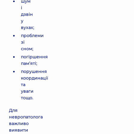
шум
і
дзвін
у
вухах;
проблеми
зі
сном;
погіршення
пам’яті;
порушення
координації
та
уваги
тощо.
Для
невропатолога
важливо
виявити