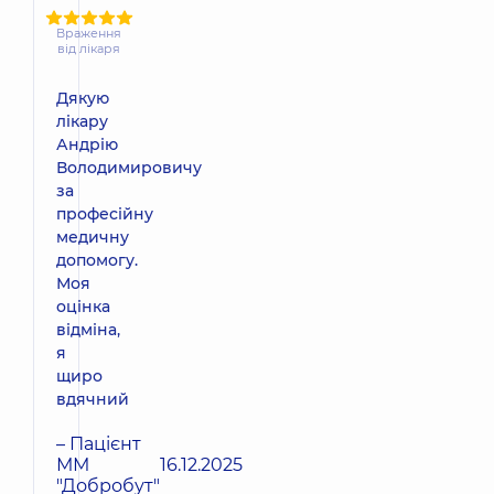
Враження
від лікаря
Дякую
лікару
Андрію
Володимировичу
за
професійну
медичну
допомогу.
Моя
оцінка
відміна,
я
щиро
вдячний
– Пацієнт
ММ
16.12.2025
"Добробут"