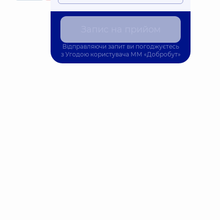
Запис на прийом
Відправляючи запит ви погоджуєтесь
з
Угодою користувача
ММ «Добробут»