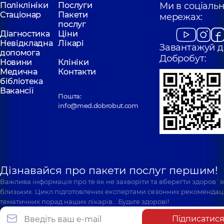
Поліклініки
Послуги
Ми в соціаль
Стаціонар
Пакети
мережах:
послуг
Діагностика
Ціни
Невідкладна
Лікарі
Завантажуй д
допомога
Добробут:
Новини
Клініки
Медична
Контакти
бібліотека
Вакансії
Пошта:
info@med.dobrobut.com
Дізнавайся про пакети послуг першим!
Важлива інформація про те як не захворіти та вберегти здоров`
близьких. Цикл підготовлених експертами сезонних рекомендаці
тематичних порад наших лікарів… Будьте здорові!
Підписатис