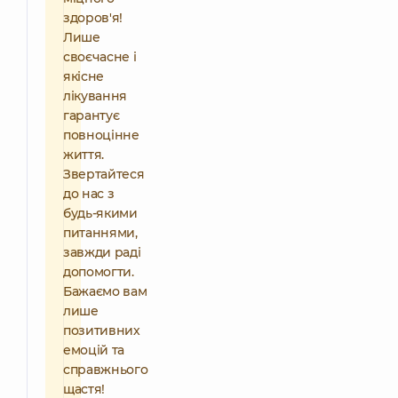
здоров'я!
Лише
своєчасне і
якісне
лікування
гарантує
повноцінне
життя.
Звертайтеся
до нас з
будь-якими
питаннями,
завжди раді
допомогти.
Бажаємо вам
лише
позитивних
емоцій та
справжнього
щастя!