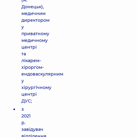
(м.
Донецьк),
медичним
директором
у
приватному
медичному
центрі
та
лікарем-
хіроргом-
ендоваскулярним
у
хірургічному
центрі
ДУС;
з
2021
р.
завідувач
відділення