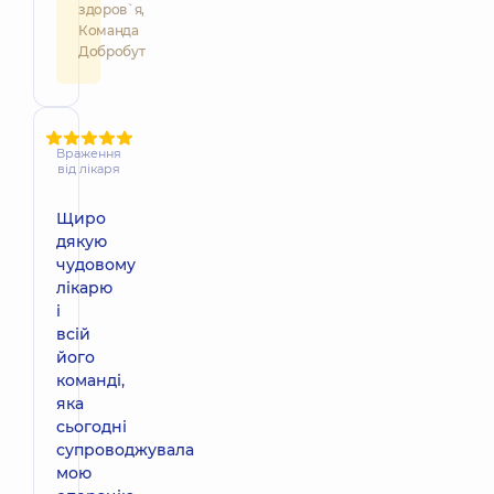
здоров`я,
Команда
Добробут
Враження
від лікаря
Щиро
дякую
чудовому
лікарю
і
всій
його
команді,
яка
сьогодні
супроводжувала
мою