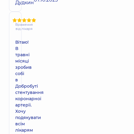
Дудкин
Враження
від лікаря
Вітаю!
В
травні
місяці
зробив
собі
в
Добробуті
стентування
коронарної
артерії.
Хочу
подякувати
всім
лікарям