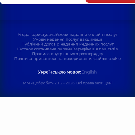
Угода користувача
Умови надання онлайн послуг
Умови надання послуг вакцинації
Публічний договір надання медичних послуг
Куточок споживача онлайн
Верифікація пацієнтів
Правила внутрішнього розпорядку
Політика приватності та використання файлів cookie
Українською мовою
English
ММ «Добробут» 2012 - 2026. Всі права захищені