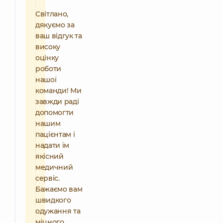
Світлано,
дякуємо за
ваш відгук та
високу
оцінку
роботи
нашої
команди! Ми
завжди раді
допомогти
нашим
пацієнтам і
надати їм
якісний
медичний
сервіс.
Бажаємо вам
швидкого
одужання та
міцного