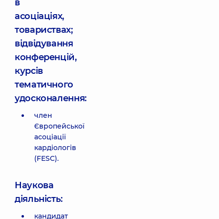
в
асоціаціях,
товариствах;
відвідування
конференцій,
курсів
тематичного
удосконалення:
член
Європейської
асоціації
кардіологів
(FESC).
Наукова
діяльність:
кандидат