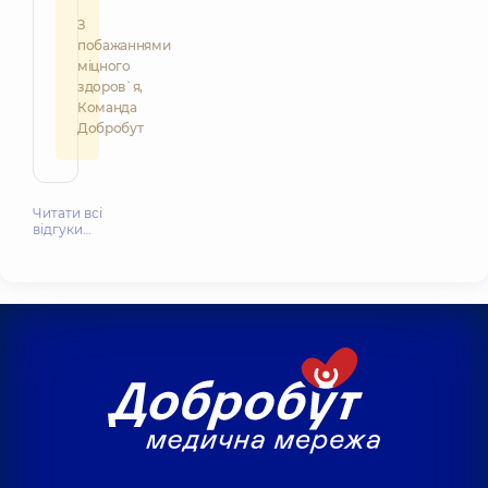
З
побажаннями
міцного
здоров`я,
Команда
Добробут
Читати всі
відгуки…