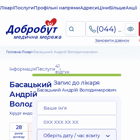
Лікарі
Послуги
Профільні напрями
Адреси
Ціни
Більше
Акції
(044) 495-2-888
Замовити дзвінок
Головна
Лікарі
Басацький Андрій Володимирович
41
Інформація
Послуги
відгук
Запис до лікаря
Басацький
Басацький Андрій Володимирович
Андрій
Володимирович
Хірург ендоваскулярний;
28
5
/ 5
років
рейтинг
на підставі
Оберіть дату / час візиту
досвіду
41 відгук