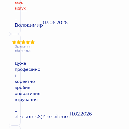
весь
відгук
–
03.06.2026
Володимир
Враження
від лікаря
Дуже
професійно
і
коректно
зробив
оперативне
втручання
–
11.02.2026
alex.snnts6@gmail.com