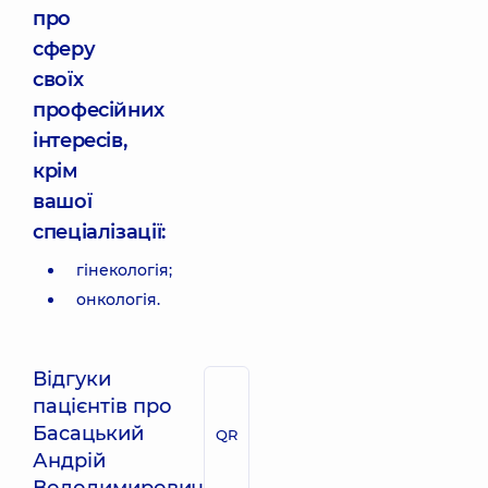
про
сферу
своїх
професійних
інтересів,
крім
вашої
спеціалізації:
гінекологія;
онкологія.
Відгуки
пацієнтів про
Басацький
QR
Андрій