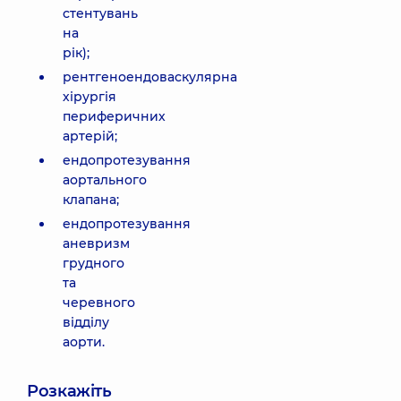
стентувань
на
рік);
рентгеноендоваскулярна
хірургія
периферичних
артерій;
ендопротезування
аортального
клапана;
ендопротезування
аневризм
грудного
та
черевного
відділу
аорти.
Розкажіть