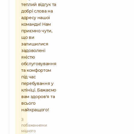
теплий відгук та
добрі слова на
адресу нашої
команди! Нам
приємно чути,
що ви
залишилися
задоволені
якістю
обслуговування
та комфортом
під час
перебування у
клініці. Бажаємо
вам здоров'я та
всього
найкращого!
З
побажаннями
міцного