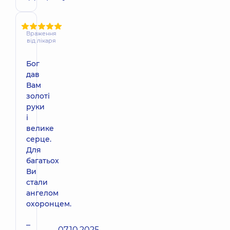
Враження
від лікаря
Бог
дав
Вам
золоті
руки
і
велике
серце.
Для
багатьох
Ви
стали
ангелом
охоронцем.
–
07.10.2025