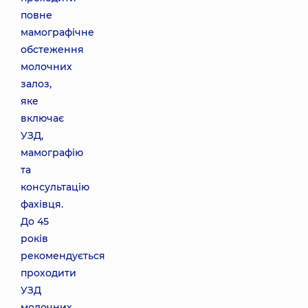
повне
мамографічне
обстеження
молочних
залоз,
яке
включає
УЗД,
мамографію
та
консультацію
фахівця.
До 45
років
рекомендується
проходити
УЗД
молочних