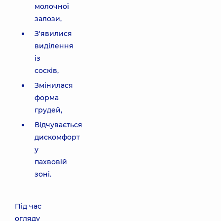
молочної
залози,
З'явилися
виділення
із
сосків,
Змінилася
форма
грудей,
Відчувається
дискомфорт
у
пахвовій
зоні.
Під час
огляду