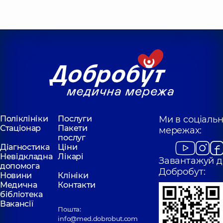
Поліклініки
Послуги
Ми в соціаль
Стаціонар
Пакети
мережах:
послуг
Діагностика
Ціни
Невідкладна
Лікарі
Завантажуй д
допомога
Добробут:
Новини
Клініки
Медична
Контакти
бібліотека
Вакансії
Пошта:
info@med.dobrobut.com