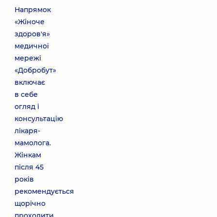
Напрямок
«Жіноче
здоров'я»
медичної
мережі
«Добробут»
включає
в себе
огляд і
консультацію
лікаря-
мамолога.
Жінкам
після 45
років
рекомендується
щорічно
проходити