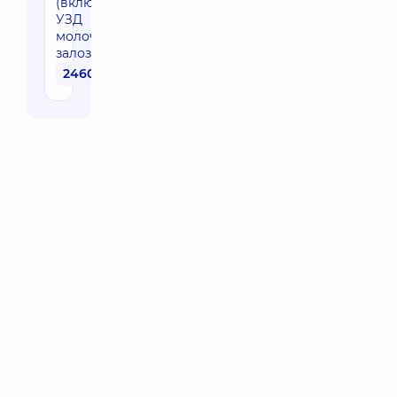
(включаючи
УЗД
молочних
залоз)
2460 грн