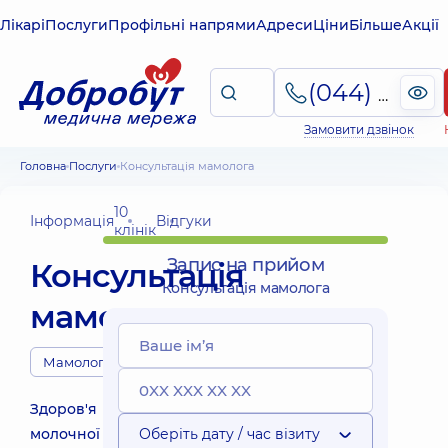
Лікарі
Послуги
Профільні напрями
Адреси
Ціни
Більше
Акції
(044) 495-2-888
Замовити дзвінок
Головна
Послуги
Консультація мамолога
10
Інформація
Відгуки
клінік
Запис на прийом
Консультація
Консультація мамолога
мамолога
Мамологи
Здоров'я
молочної
Оберіть дату / час візиту