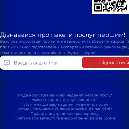
Дізнавайся про пакети послуг першим!
Важлива інформація про те як не захворіти та вберегти здоров`
близьких. Цикл підготовлених експертами сезонних рекомендаці
тематичних порад наших лікарів… Будьте здорові!
Підписатис
Угода користувача
Умови надання онлайн послуг
Умови надання послуг вакцинації
Публічний договір надання медичних послуг
Куточок споживача онлайн
Верифікація пацієнтів
Правила внутрішнього розпорядку
Політика приватності та використання файлів cookie