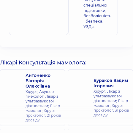
спеціальної
підготовки,
безболісність
і безпека.
УЗД з
Лікарі Консультація мамолога:
Антоненко
Бураков Вадим
Вікторія
Ігорович
Олексіївна
Хірург; Лікар з
Хірург; Акушер-
ультразвукової
гінеколог; Лікар з
діагностики; Лікар
ультразвукової
мамолог; Хірург
діагностики; Лікар
проктолог,
31 років
мамолог; Хірург
досвіду
проктолог,
21 років
досвіду