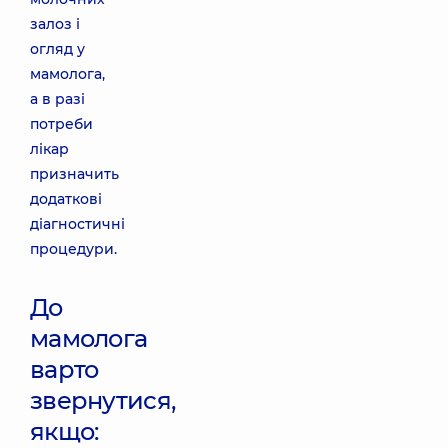
залоз і
огляд у
мамолога,
а в разі
потреби
лікар
призначить
додаткові
діагностичні
процедури.
До
мамолога
варто
звернутися,
якщо: