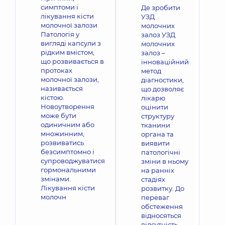
симптоми і
Де зробити
лікування кісти
УЗД
молочної залози
молочних
Патологія у
залоз УЗД
вигляді капсули з
молочних
рідким вмістом,
залоз –
що розвивається в
інноваційний
протоках
метод
молочної залози,
діагностики,
називається
що дозволяє
кістою.
лікарю
Новоутворення
оцінити
може бути
структуру
одиничним або
тканини
множинним,
органа та
розвиватись
виявити
безсимптомно і
патологічні
супроводжуватися
зміни в ньому
гормональними
на ранніх
змінами.
стадіях
Лікування кісти
розвитку. До
молочн
переваг
обстеження
відносяться
відсутність