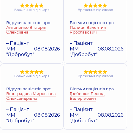
Враження від лікаря
Враження від лікаря
Медичний Цен
Медичний Центр
«Добробут».
«Добробут» для
Дерматологія т
Відгуки пацієнтів про:
Відгуки пацієнтів про:
всієї родини на
косметологія
Антоненко Вікторія
Палиця Валентин
Позняках
Олексіївна
Ярославович
Поліклініка
вул. 
Поліклініка
вул.
Здановської (Мих
Драгоманова, 21-А, м.
Ломоносова), 71-Г,
– Пацієнт
– Пацієнт
Київ
Київ
ММ
08.08.2026
ММ
08.08.2026
"Добробут"
"Добробут"
Враження від лікаря
Враження від лікаря
Відгуки пацієнтів про:
Відгуки пацієнтів про:
Віноградова Мирослава
Гребенюк Леонід
Олександрівна
Валерійович
– Пацієнт
– Пацієнт
ММ
08.08.2026
ММ
08.08.2026
"Добробут"
"Добробут"