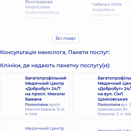
Віноградова
Габелко Юлія
Мирослава
Андріївна
Олександрівна
Лікар мамолог;
Лікар мамолог;
Лікар з
Лікар з
ультразвукової
ультразвукової
діагностики;
діагностики;
Хірург-онколог,
14
Хірург-онколог,
8
Всі лікарі
років досвіду
років досвіду
Консультація мамолога, Пакети послуг:
Гребенюк
Гусєва Світлана
Леонід
Клініки, де надають пакетну послугу(и):
Анатоліївна
Валерійович
Лікар мамолог;
Хірург-онколог;
Онколог,
37 років
Лікар мамолог;
Багатопрофільний
Багатопрофіл
досвіду
Хірург,
11 років
Медичний Центр
Медичний Цен
досвіду
«Добробут» 24/7
«Добробут» 24/
на просп. Миколи
на вул. Сім’ї
Бажана
Ідзиковських
Палиця
Ковальов
Поліклініка
просп.
Поліклініка
вул. С
Валентин
Богдан
Миколи Бажана, 12-А,
Ідзиковських (М.
Ярославович
Сергійович
м. Київ
Мишина), 3, м. Киї
Лікар мамолог;
Хірург; Лікар
Онколог; Хірург-
мамолог,
6 років
онколог,
24 років
досвіду
Медичний Центр
досвіду
Медичний Цен