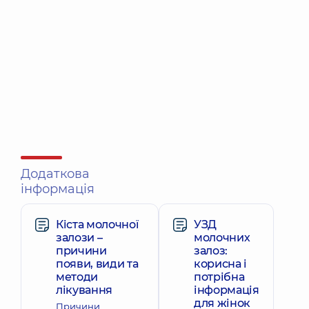
Додаткова
інформація
Кіста молочної
УЗД
залози –
молочних
причини
залоз:
появи, види та
корисна і
методи
потрібна
лікування
інформація
для жінок
Причини,