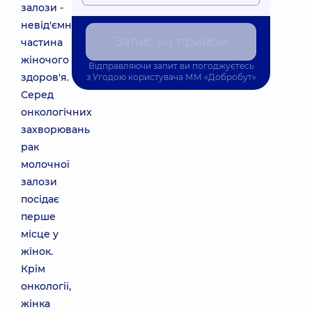
залози -
невід'ємна
Запис на прийом
частина
жіночого
Відправляючи запит ви погоджуєтесь
здоров'я.
з
Угодою користувача
ММ «Добробут»
Серед
онкологічних
захворювань
рак
молочної
залози
посідає
перше
місце у
жінок.
Крім
онкології,
жінка