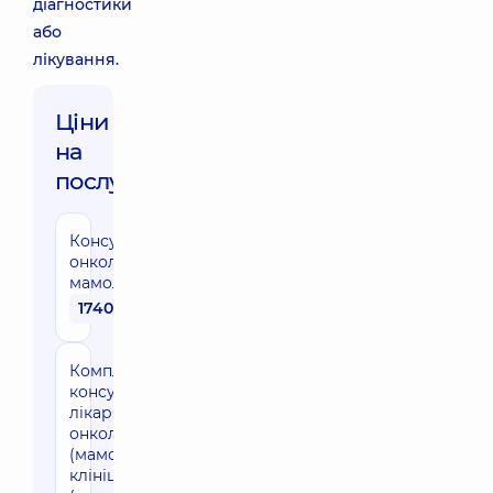
діагностики
або
лікування.
Ціни
на
послуги:
Консультація
онколога-
мамолога
1740 грн
Комплексна
консультація
лікаря-
онколога
(мамолога) в
клініці