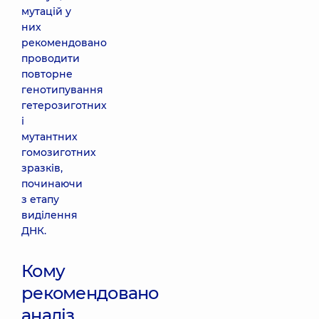
мутацій у
них
рекомендовано
проводити
повторне
генотипування
гетерозиготних
і
мутантних
гомозиготних
зразків,
починаючи
з етапу
виділення
ДНК.
Кому
рекомендовано
аналіз