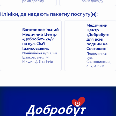
років досвіду
років досвіду
Клініки, де надають пакетну послугу(и):
Медичний
Багатопрофільний
Центр
Медичний Центр
«Добробут»
«Добробут» 24/7
для всієї
на вул. Сім’ї
родини на
Ідзиковських
Святошині
Поліклініка
вул. Сім'ї
Поліклініка
Ідзиковських (М.
вул.
Мишина), 3, м. Київ
Святошинська,
3-Б, м. Київ