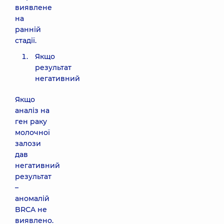
виявлене
на
ранній
стадії.
Якщо
результат
негативний
Якщо
аналіз на
ген раку
молочної
залози
дав
негативний
результат
–
аномалій
BRCA не
виявлено.