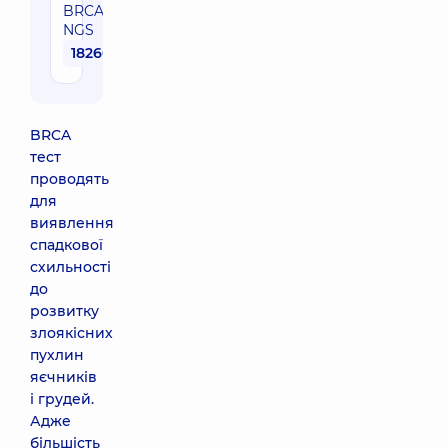
BRCA2,
NGS
18260 грн
BRCA
тест
проводять
для
виявлення
спадкової
схильності
до
розвитку
злоякісних
пухлин
яєчників
і грудей.
Адже
більшість