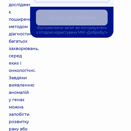
дослідження
є
Запис на прийом
поширеним
методом
Відправляючи запит ви погоджуєтесь
з
Угодою користувача
ММ «Добробут»
діагностики
багатьох
захворювань,
серед
яких і
онкологічні.
Завдяки
виявленню
аномалій
у генах
можна
запобігти
розвитку
раку або