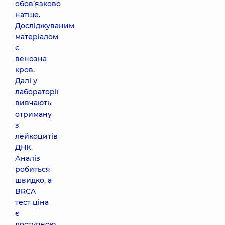
обов’язково
натще.
Досліджуваним
матеріалом
є
венозна
кров.
Далі у
лабораторії
вивчають
отриману
з
лейкоцитів
ДНК.
Аналіз
робиться
швидко, а
BRCA
тест ціна
є
доступною.