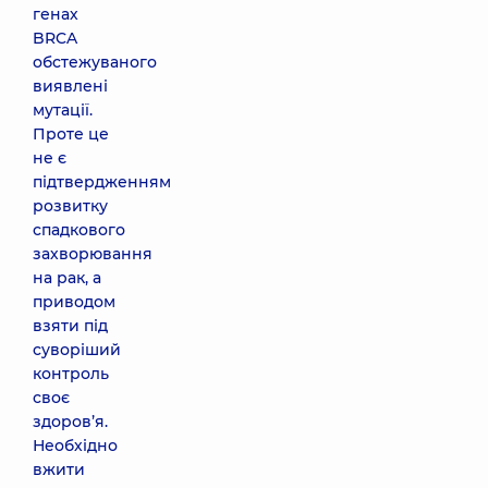
генах
BRCA
обстежуваного
виявлені
мутації.
Проте це
не є
підтвердженням
розвитку
спадкового
захворювання
на рак, а
приводом
взяти під
суворіший
контроль
своє
здоров’я.
Необхідно
вжити