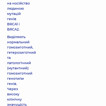
на носійство
людиною
мутацій
генів
BRCA1 і
BRCA2.
Виділяють
нормальний
гомозиготний,
гетерозиготний
та
патологічний
(мутантний)
гомозиготний
генотипи
генів.
Через
високу
клінічну
значущість