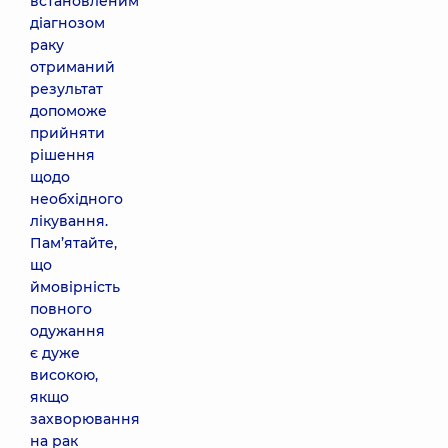
встановленим
діагнозом
раку
отриманий
результат
допоможе
прийняти
рішення
щодо
необхідного
лікування.
Пам’ятайте,
що
ймовірність
повного
одужання
є дуже
високою,
якщо
захворювання
на рак