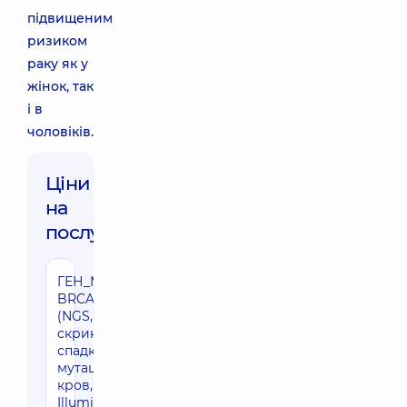
підвищеним
ризиком
раку як у
жінок, так
і в
чоловіків.
Ціни
на
послуги:
ГЕН_MyGene
BRCA1/2
(NGS,
скриніг
спадкових
мутацій,
кров,
Illumina)