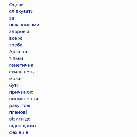
Однак
слідкувати
за
показниками
здоров’я
все ж
треба.
Адже не
тільки
генетична
схильність
може
бути
причиною
виникнення
раку. Тож
планові
візити до
відповідних
фахівців