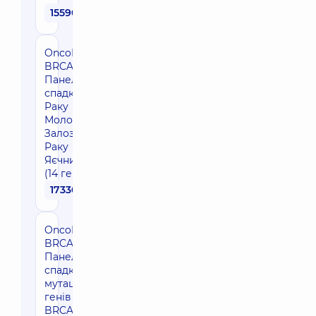
15590 грн
OncoRisk
BRCA Plus -
Панель
спадкового
Раку
Молочної
Залози та
Раку
Яєчників
(14 генів)
17330 грн
OncoRisk
BRCA1/2 -
Панель
спадкових
мутацій
генів
BRCA1 та