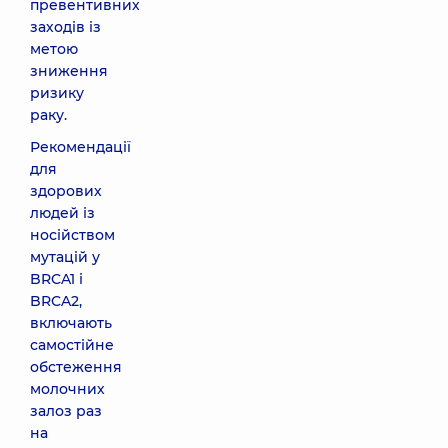
превентивних
заходів із
метою
зниження
ризику
раку.
Рекомендації
для
здорових
людей із
носійством
мутацій у
BRCA1 і
BRCA2,
включають
самостійне
обстеження
молочних
залоз раз
на