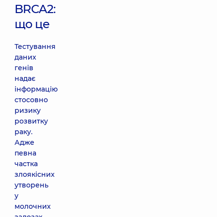
BRCA2:
що це
Тестування
даних
генів
надає
інформацію
стосовно
ризику
розвитку
раку.
Адже
певна
частка
злоякісних
утворень
у
молочних