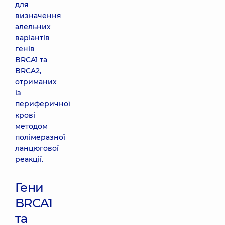
для
визначення
алельних
варіантів
генів
BRCA1 та
BRCA2,
отриманих
із
периферичної
крові
методом
полімеразної
ланцюгової
реакції.
Гени
BRCA1
та