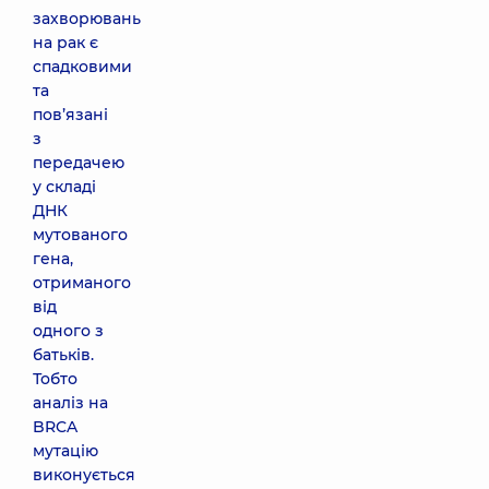
захворювань
на рак є
спадковими
та
пов’язані
з
передачею
у складі
ДНК
мутованого
гена,
отриманого
від
одного з
батьків.
Тобто
аналіз на
BRCA
мутацію
виконується