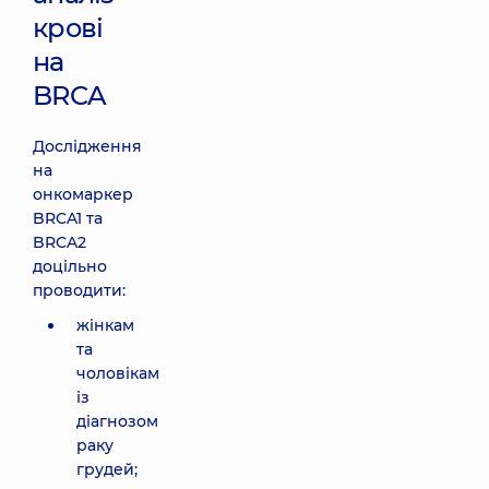
крові
на
BRCA
Дослідження
на
онкомаркер
BRCA1 та
BRCA2
доцільно
проводити:
жінкам
та
чоловікам
із
діагнозом
раку
грудей;