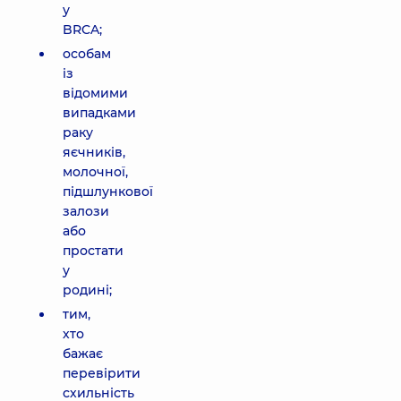
у
BRCA;
особам
із
відомими
випадками
раку
яєчників,
молочної,
підшлункової
залози
або
простати
у
родині;
тим,
хто
бажає
перевірити
схильність