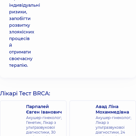
індивідуальні
ризики,
запобігти
розвитку
злоякісних
процесів
й
отримати
своєчасну
терапію.
Лікарі Тест BRCA:
Парпалей
Авад Ліна
Євген Іванович
Мохаммедівна
Акушер-гінеколог;
Акушер-гінеколог;
Генетик; Лікар з
Лікар з
ультразвукової
ультразвукової
діагностики,
30
діагностики,
24