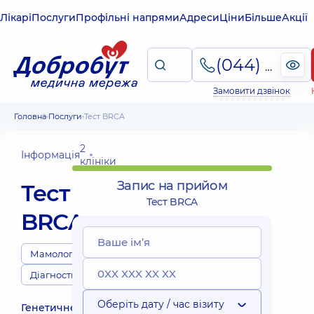
Лікарі
Послуги
Профільні напрями
Адреси
Ціни
Більше
Акції
(044) 495-2-888
Замовити дзвінок
Головна
Послуги
Тест BRCA
2
Інформація
клініки
Запис на прийом
Тест
Тест BRCA
BRCA
Мамологи
Діагности
Оберіть дату / час візиту
Генетичне