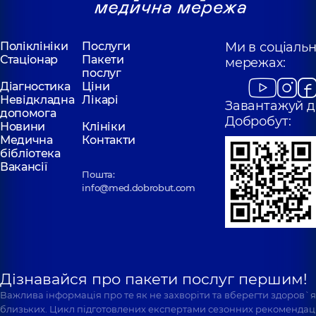
Поліклініки
Послуги
Ми в соціаль
Стаціонар
Пакети
мережах:
послуг
Діагностика
Ціни
Невідкладна
Лікарі
Завантажуй д
допомога
Добробут:
Новини
Клініки
Медична
Контакти
бібліотека
Вакансії
Пошта:
info@med.dobrobut.com
Дізнавайся про пакети послуг першим!
Важлива інформація про те як не захворіти та вберегти здоров`
близьких. Цикл підготовлених експертами сезонних рекомендаці