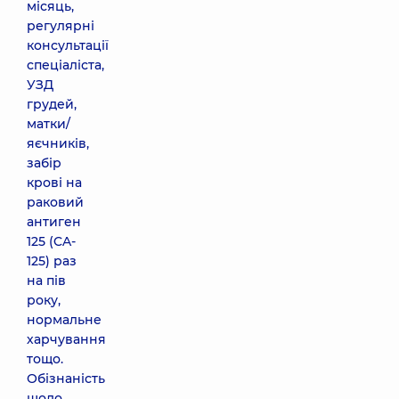
місяць,
регулярні
консультації
спеціаліста,
УЗД
грудей,
матки/
яєчників,
забір
крові на
раковий
антиген
125 (CA-
125) раз
на пів
року,
нормальне
харчування
тощо.
Обізнаність
щодо