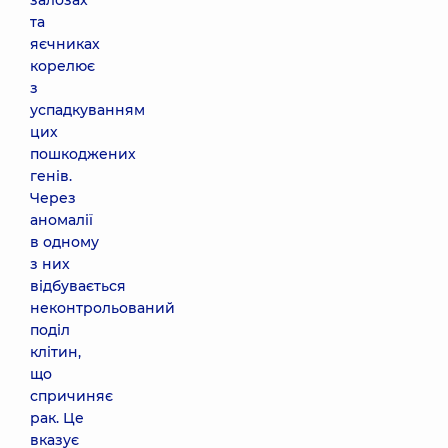
залозах
та
яєчниках
корелює
з
успадкуванням
цих
пошкоджених
генів.
Через
аномалії
в одному
з них
відбувається
неконтрольований
поділ
клітин,
що
спричиняє
рак. Це
вказує