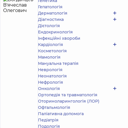
Генетика
Богданцев
8
Гепатологія
В'ячеслав
років
Дерматологія
досвіду
Олегович
Діагностика
4.9
30
Дієтологія
/ 5
Відгуки
Ендокринологія
Фізіотерапевт;
Інфекційні хвороби
Масажист;
Кардіологія
Фахівець
Косметологія
з
фізичної
Мамологія
реабілітації
Мануальна терапія
Неврологія
Медичний
Неонатологія
Центр
Нефрологія
«Добробут»
для
Онкологія
дорослих
Ортопедія та травматологія
на
Оториноларингологія (ЛОР)
Позняках
Офтальмологія
вул.
Олександра
Паліативна допомога
Запис до фахівця
Мишуги, 12,
Педіатрія
м. Київ
Подологiя