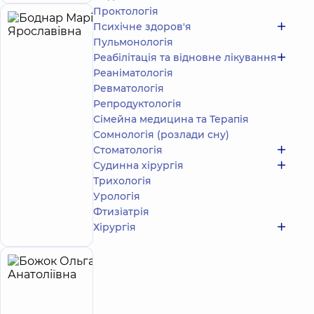
Проктологія
Боднар
Психічне здоров'я
7
Пульмонологія
Марія
років
досвіду
Реабілітація та відновне лікування
Ярославівна
Реаніматологія
5
94
відгука
Ревматологія
Репродуктологія
Невролог
Сімейна медицина та Терапія
Медичний
Сомнологія (розлади сну)
Центр
Стоматологія
«Добробут»
Судинна хірургія
для всієї
Трихологія
родини на
Олімпійській
Урологія
вул.
Фтизіатрія
Запис до лікаря
Антоновича,
Хірургія
40, м. Київ
Божок
12
Ольга
років
приймає
досвіду
дітей
Анатоліївна