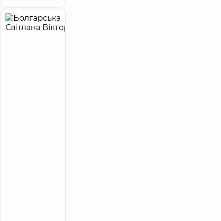
Болгарська
31
Світлана
років
досвіду
Вікторівна
5
987
відгуків
Ендокринолог
Завідувач
кафедри
загальної
медицини
Академії
Добробут
Багатопрофільний
Медичний Центр
«Добробут» 24/7
на вул. Сім’ї
Ідзиковських
Медичний
Центр
«Добробут»