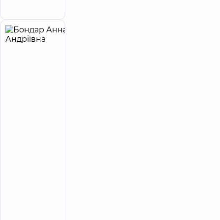
Київ
Бондар
4
Анна
років
досвіду
Андріївна
5
108
відгуків
Лікар
загальної
практики
-
сімейний
лікар;
Терапевт
Медичний
Центр
«Добробут»
для всієї
родини на
Олімпійській
вул.