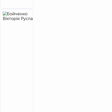
Бажана, 12-А, м. Київ
Бойченко
3
Вікторія
років
приймає
досвіду
дітей
Русланівна
5
122
відгука
Масажист;
Масажист
дитячий;
Фізіотерапевт
Медичний
Центр
«Добробут»
для всієї
родини на
вул.
Татарській
Медичний
Центр
«Добробут»