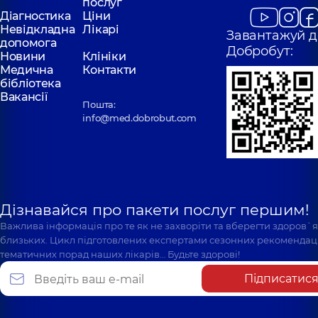
послуг
Діагностика
Ціни
Невідкладна
Лікарі
Завантажуй д
допомога
Добробут:
Новини
Клініки
Медична
Контакти
бібліотека
Вакансії
Пошта:
info@med.dobrobut.com
Дізнавайся про пакети послуг першим!
Важлива інформація про те як не захворіти та вберегти здоров`
близьких. Цикл підготовлених експертами сезонних рекомендаці
тематичних порад наших лікарів… Будьте здорові!
Підписатис