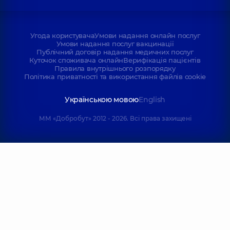
Угода користувача
Умови надання онлайн послуг
Умови надання послуг вакцинації
Публічний договір надання медичних послуг
Куточок споживача онлайн
Верифікація пацієнтів
Правила внутрішнього розпорядку
Політика приватності та використання файлів cookie
Українською мовою
English
ММ «Добробут» 2012 - 2026. Всі права захищені