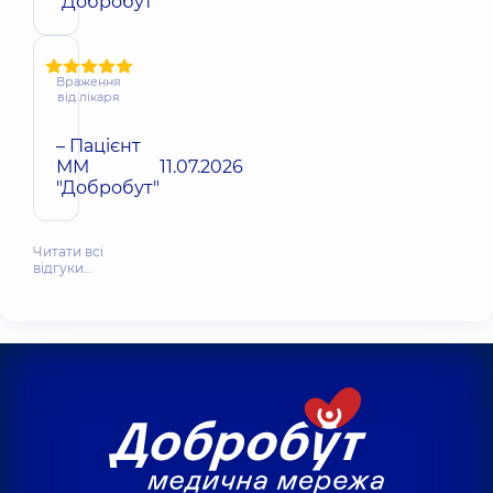
"Добробут"
Враження
від лікаря
– Пацієнт
ММ
11.07.2026
"Добробут"
Читати всі
відгуки…