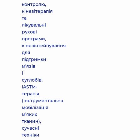
контролю,
кінезітерапія
та
лікувальні
рухові
програми,
кінезіотейпування
для
підтримки
м’язів
і
суглобів,
IASTM-
терапія
(інструментальна
мобілізація
м’яких
тканин),
сучасні
техніки