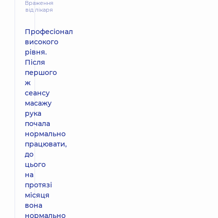
Враження
від лікаря
Професіонал
високого
рівня.
Після
першого
ж
сеансу
масажу
рука
почала
нормально
працювати,
до
цього
на
протязі
місяця
вона
нормально