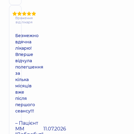
Враження
від лікаря
Безмежно
вдячна
лікарю!
Вперше
відчула
полегшення
за
кілька
місяців
вже
після
першого
сеансу!!!
– Пацієнт
ММ
11.07.2026