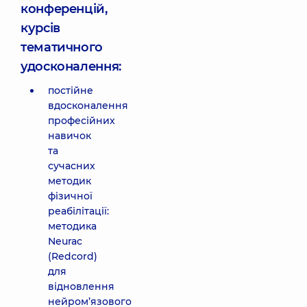
конференцій,
курсів
тематичного
удосконалення:
постійне
вдосконалення
професійних
навичок
та
сучасних
методик
фізичної
реабілітації:
методика
Neurac
(Redcord)
для
відновлення
нейром’язового