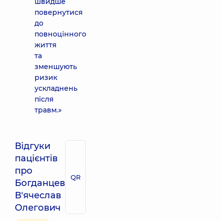
швидше
повернутися
до
повноцінного
життя
та
зменшують
ризик
ускладнень
після
травм.»
Відгуки
пацієнтів
про
QR
Богданцев
В'ячеслав
Олегович