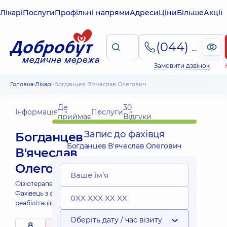
Лікарі
Послуги
Профільні напрями
Адреси
Ціни
Більше
Акції
(044) 495-2-888
Замовити дзвінок
Головна
Лікарі
Богданцев В'ячеслав Олегович
Де
30
Інформація
Послуги
приймає
Відгуки
Запис до фахівця
Богданцев
Богданцев В'ячеслав Олегович
В'ячеслав
Олегович
Фізіотерапевт;
Масажист;
Фахівець з фізичної
реабілітації;
Оберіть дату / час візиту
8
4.9
/ 5