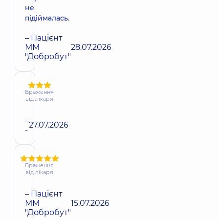
не
підіймалась.
– Пацієнт
ММ
28.07.2026
"Добробут"
Враження
від лікаря
–
27.07.2026
-
Враження
від лікаря
– Пацієнт
ММ
15.07.2026
"Добробут"