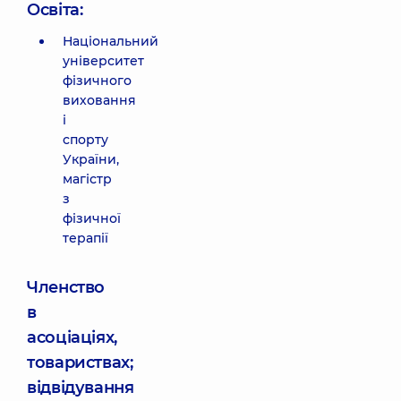
Освіта:
Національний
університет
фізичного
виховання
і
спорту
України,
магістр
з
фізичної
терапії
Членство
в
асоціаціях,
товариствах;
відвідування