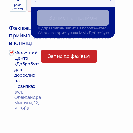
років
рейтинг
на підставі
досвіду
30 Відгуки
Запис на прийом
Фахівець
Відправляючи запит ви погоджуєтесь
з
Угодою користувача
ММ «Добробут»
приймає
Найближчий час прийому: 10.08.2026 8:00
в клініці
Медичний
Запис до фахівця
Центр
«Добробут»
для
дорослих
на
Позняках
вул.
Олександра
Мишуги, 12,
м. Київ