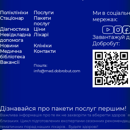
Поліклініки
Послуги
Ми в соціаль
Стаціонар
Пакети
мережах:
послуг
Діагностика
Ціни
Невідкладна
Лікарі
Завантажуй д
допомога
Добробут:
Новини
Клініки
Медична
Контакти
бібліотека
Вакансії
Пошта:
info@med.dobrobut.com
Дізнавайся про пакети послуг першим!
Важлива інформація про те як не захворіти та вберегти здоров`
близьких. Цикл підготовлених експертами сезонних рекомендаці
тематичних порад наших лікарів… Будьте здорові!