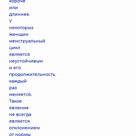
короче
или
длиннее.
У
некоторых
женщин
менструальный
цикл
является
неустойчивым
и его
продолжительность
каждый
раз
меняется.
Такое
явление
не всегда
является
отклонением
от нормы