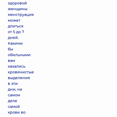
здоровой
женщины
менструация
может
длиться
от 5 до 7
дней.
Какими
бы
обильными
вам
казались
кровянистые
выделения
в эти
дни, на
самом
деле
самой
крови во