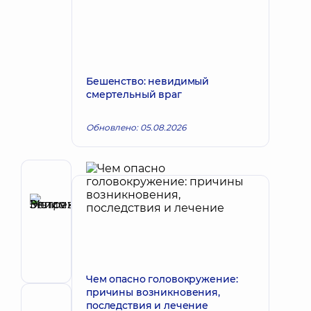
Бешенство: невидимый
смертельный враг
Обновлено: 05.08.2026
Автор
Метревели
Элисо
Запись к врачу
Зелимхановна
Акушер-
гинеколог;
Врач
Чем опасно головокружение:
ультразвуковой
причины возникновения,
диагностики
последствия и лечение
Рецензент