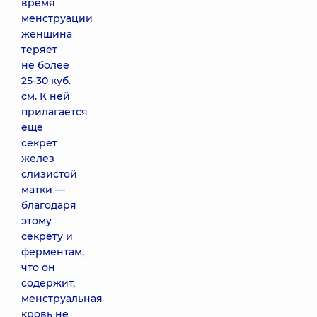
время
менструации
женщина
теряет
не более
25-30 куб.
см. К ней
прилагается
еще
секрет
желез
слизистой
матки —
благодаря
этому
секрету и
ферментам,
что он
содержит,
менструальная
кровь не