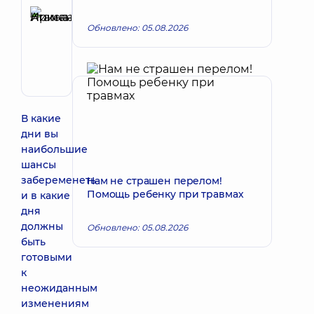
Атаманчук
Ирина
Обновлено: 05.08.2026
Запись к врачу
Николаевна
Акушер-
гинеколог;
Врач
ультразвуковой
диагностики;
В какие
Генетик;
дни вы
Репродуктолог
наибольшие
шансы
забеременеть
Нам не страшен перелом!
Помощь ребенку при травмах
и в какие
дня
должны
Обновлено: 05.08.2026
быть
готовыми
к
неожиданным
изменениям