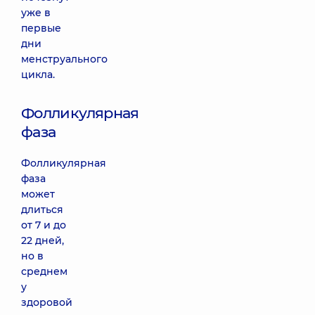
уже в
первые
дни
менструального
цикла.
Фолликулярная
фаза
Фолликулярная
фаза
может
длиться
от 7 и до
22 дней,
но в
среднем
у
здоровой