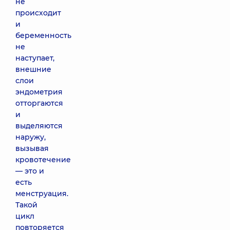
не
происходит
и
беременность
не
наступает,
внешние
слои
эндометрия
отторгаются
и
выделяются
наружу,
вызывая
кровотечение
— это и
есть
менструация.
Такой
цикл
повторяется