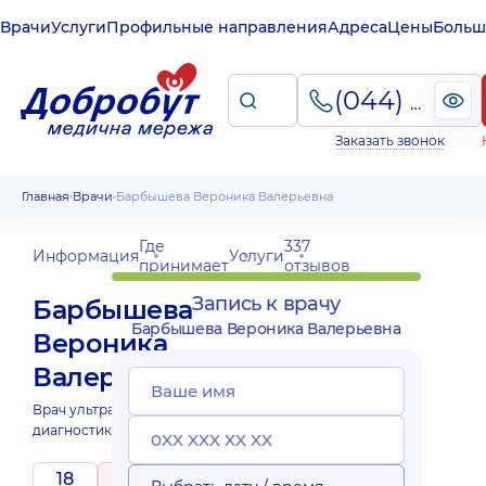
Врачи
Услуги
Профильные направления
Адреса
Цены
Больш
(044) 495-2-888
Заказать звонок
Главная
Врачи
Барбышева Вероника Валерьевна
Где
337
Информация
Услуги
принимает
отзывов
Запись к врачу
Барбышева
Барбышева Вероника Валерьевна
Вероника
Валерьевна
Врач ультразвуковой
диагностики;
18
5
/ 5