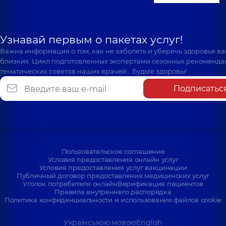
Узнавай первым о пакетах услуг!
Важна информация о том, как не заболеть и уберечь здоровье в
близких. Цикл подготовленных экспертами сезонных рекоменда
тематических советов наших врачей… Будьте здоровы!
Подписатьс
Пользовательское соглашение
Условия предоставления онлайн услуг
Условия предоставления услуг вакцинации
Публичный договор предоставления медицинских услуг
Уголок потребителя онлайн
Верификация пациентов
Правила внутреннего распорядка
Политика конфиденциальности и использования файлов cookie
Українською мовою
English