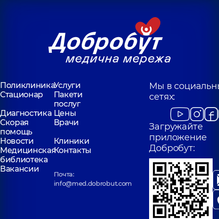
Поликлиника
Услуги
Мы в социальн
Стационар
Пакети
сетях:
послуг
Диагностика
Цены
Скорая
Врачи
Загружайте
помощь
приложение
Новости
Клиники
Добробут:
Медицинская
Контакты
библиотека
Вакансии
Почта:
info@med.dobrobut.com