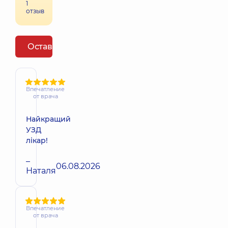
1
отзыв
Оставить отзыв
Впечатление
от врача
Найкращий
УЗД
лікар!
–
06.08.2026
Наталя
Впечатление
от врача