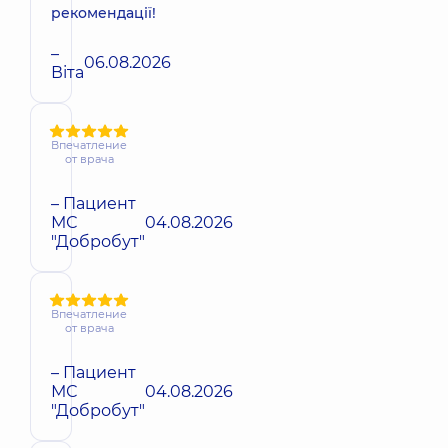
рекомендації!
–
06.08.2026
Віта
Впечатление
от врача
– Пациент
МС
04.08.2026
"Добробут"
Впечатление
от врача
– Пациент
МС
04.08.2026
"Добробут"