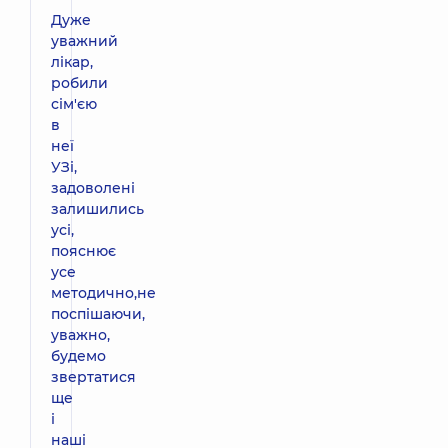
Дуже
уважний
лікар,
робили
сім'єю
в
неї
УЗі,
задоволені
залишились
усі,
пояснює
усе
методично,не
поспішаючи,
уважно,
будемо
звертатися
ще
і
наші