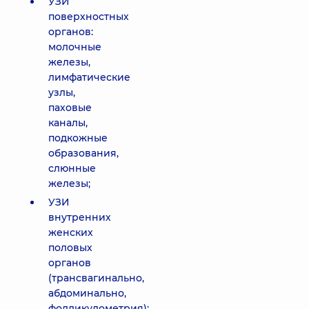
УЗИ
поверхностных
органов:
молочные
железы,
лимфатические
узлы,
паховые
каналы,
подкожные
образования,
слюнные
железы;
УЗИ
внутренних
женских
половых
органов
(трансвагинально,
абдоминально,
фолликулометрия);