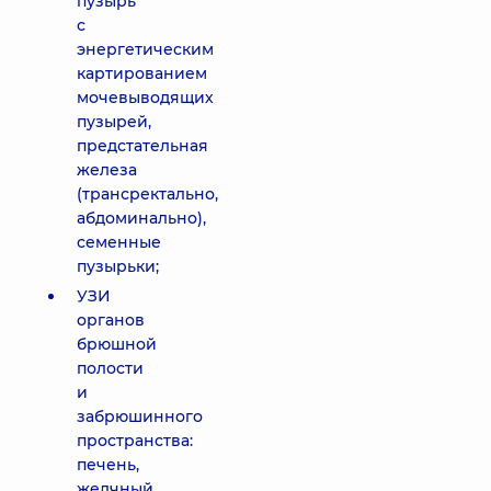
пузырь
с
энергетическим
картированием
мочевыводящих
пузырей,
предстательная
железа
(трансректально,
абдоминально),
семенные
пузырьки;
УЗИ
органов
брюшной
полости
и
забрюшинного
пространства:
печень,
желчный