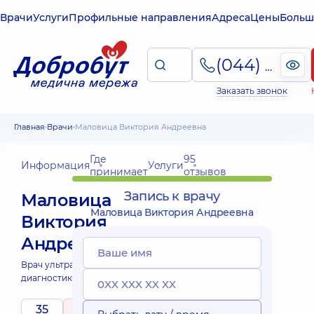
Врачи
Услуги
Профильные направления
Адреса
Цены
Больш
(044) 495-2-888
Заказать звонок
Главная
Врачи
Маловица Виктория Андреевна
Где
95
Информация
Услуги
принимает
отзывов
Запись к врачу
Маловица
Маловица Виктория Андреевна
Виктория
Андреевна
Врач ультразвуковой
диагностики;
35
5
/ 5