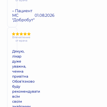
от врача
– Пациент
МС
01.08.2026
"Добробут"
Впечатление
от врача
Дякую,
лікар
дуже
уважна,
чемна
привітна
Обовʼязково
буду
рекомендувати
всім
своїм
знайомим.