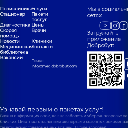
Поликлиника
Услуги
Мы в социальн
Стационар
Пакети
сетях:
послуг
Диагностика
Цены
Скорая
Врачи
Загружайте
помощь
приложение
Новости
Клиники
Добробут:
Медицинская
Контакты
библиотека
Вакансии
Почта:
info@med.dobrobut.com
Узнавай первым о пакетах услуг!
Важна информация о том, как не заболеть и уберечь здоровье в
близких. Цикл подготовленных экспертами сезонных рекоменда
тематических советов наших врачей… Будьте здоровы!