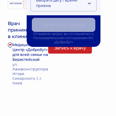
Выбрать дату / время
лет опыта
рейтинг
на основе
приема
95 отзывов
Врач
Запись на прийом
принимает
Ближайшее время приема: Сьогодні о 18:00
Отправляя запрос вы соглашаетесь с
в клинике
Пользовательским соглашением
МС
«Добробут»
Медицинский
Запись к врачу
Центр «Добробут»
для всей семьи на
Берестейской
ул.
Авиаконструктора
Игоря
Сикорского, 1, г.
Киев