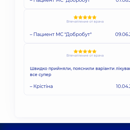
– Пациент МС "Добробут"
07.08
Впечатление от врача
– Пациент МС "Добробут"
09.06
Впечатление от врача
Швидко прийняли, пояснили варіанти лікува
все супер
– Крістіна
10.04