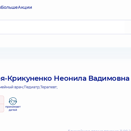
ы
Больше
Акции
я-Крикуненко Неонила Вадимовна
мейный врач;
Педиатр;
Терапевт;
принимает
детей