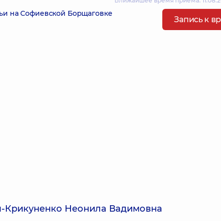
Ближайшее время приема: 11.08.2
ьи на Софиевской Борщаговке
Запись к в
я-Крикуненко Неонила Вадимовна