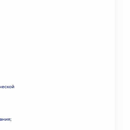
ческой
ания;