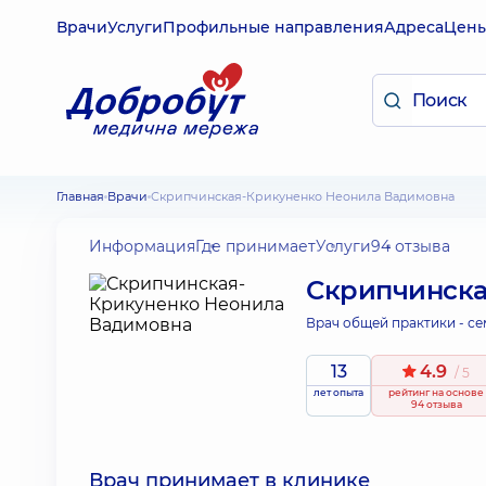
Врачи
Услуги
Профильные направления
Адреса
Цен
Главная
Врачи
Скрипчинская-Крикуненко Неонила Вадимовна
Информация
Где принимает
Услуги
94 отзыва
Скрипчинска
Врач общей практики - се
13
4.9
/ 5
лет опыта
рейтинг
на основе
94 отзыва
Врач принимает в клинике