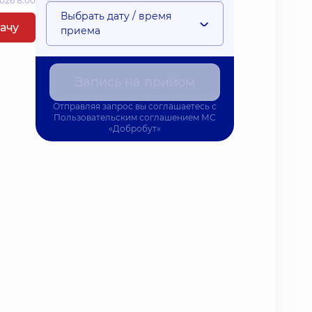
026 8:00
Выбрать дату / время
рачу
приема
Запись на прийом
Отправляя запрос вы соглашаетесь с
Пользовательским соглашением
МС
«Добробут»