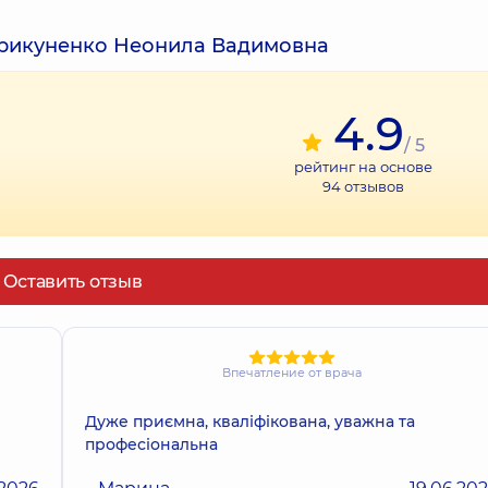
Крикуненко Неонила Вадимовна
4.9
/ 5
рейтинг на основе
94
отзывов
Оставить отзыв
Впечатление от врача
Дуже приємна, кваліфікована, уважна та
професіональна