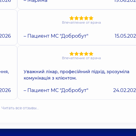
.2026
– Марина
19.06.20
Впечатление от врача
.2026
– Пациент МС "Добробут"
15.05.20
Впечатление от врача
ння,
Уважний лікар, професійний підхід, зрозуміла
комунікація з клієнтом.
.2026
– Пациент МС "Добробут"
24.02.20
Читать все отзывы…