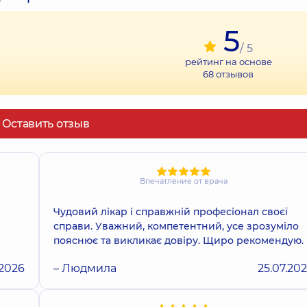
5
/ 5
рейтинг на основе
68
отзывов
Оставить отзыв
Впечатление от врача
Чудовий лікар і справжній професіонал своєї
справи. Уважний, компетентний, усе зрозуміло
пояснює та викликає довіру. Щиро рекомендую.
.2026
– Людмила
25.07.20