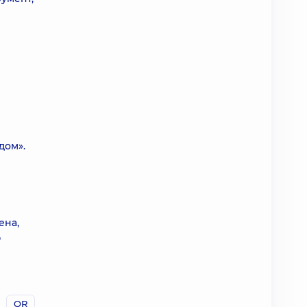
дом».
ена,
ю
QR