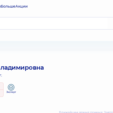
ы
Больше
Акции
 Владимировна
г;
Эксперт
Ближайшее время приема: Завтра