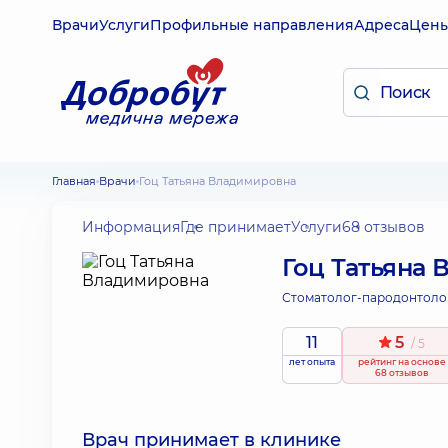
Врачи
Услуги
Профильные направления
Адреса
Цен
Главная
Врачи
Гоц Татьяна Владимировна
Информация
Где принимает
Услуги
68 отзывов
Гоц Татьяна
Стоматолог-пародонтоло
11
5
/ 5
лет опыта
рейтинг
на основе
68 отзывов
Врач принимает в клинике