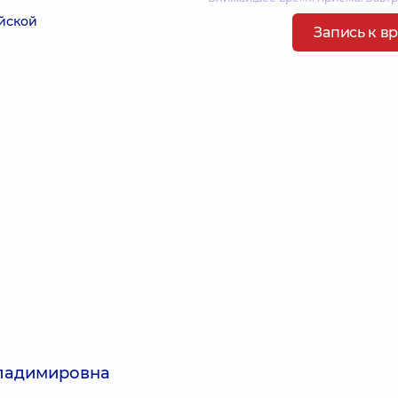
йской
Запись к в
Владимировна