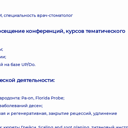
 специальность врач-стоматолог
посещение конференций, курсов тематического
ы;
ии;
 на базе UP/Do.
еской деятельности:
одонта: Pa-on, Florida Probe;
 заболеваний десен;
ная и регенеративная, закрытие рецессий, удлинение
 кюреты Грейси, Scaling and root planing, титановый инст