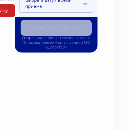
Выбрать дату / время
приема
рачу
Запись на прийом
Отправляя запрос вы соглашаетесь с
Пользовательским соглашением
МС
«Добробут»