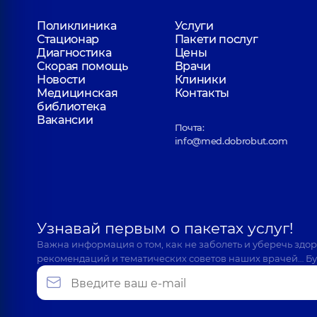
Поликлиника
Услуги
Стационар
Пакети послуг
Диагностика
Цены
Скорая помощь
Врачи
Новости
Клиники
Медицинская
Контакты
библиотека
Вакансии
Почта:
info@med.dobrobut.com
Узнавай первым о пакетах услуг!
Важна информация о том, как не заболеть и уберечь здо
рекомендаций и тематических советов наших врачей… Бу