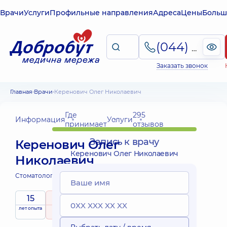
Врачи
Услуги
Профильные направления
Адреса
Цены
Больш
(044) 495-2-888
Заказать звонок
Главная
Врачи
Керенович Олег Николаевич
Где
295
Информация
Услуги
принимает
отзывов
Запись к врачу
Керенович Олег
Керенович Олег Николаевич
Николаевич
Стоматолог-пародонтолог;
15
5
/ 5
лет опыта
рейтинг
на основе
Эксперт
295 отзывов