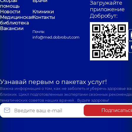
Скорая
Врачи
Загружайте
помощь
приложение
Новости
Клиники
Добробут:
Медицинская
Контакты
библиотека
Вакансии
Почта:
info@med.dobrobut.com
Узнавай первым о пакетах услуг!
Важна информация о том, как не заболеть и уберечь здоровье в
близких. Цикл подготовленных экспертами сезонных рекоменда
тематических советов наших врачей… Будьте здоровы!
Подписатьс