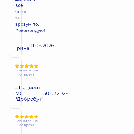
все
чітко
та
зрозуміло.
Рекомендую!
–
01.08.2026
Ірина
Впечатление
от врача
– Пациент
МС
30.07.2026
"Добробут"
Впечатление
от врача