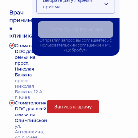
Выбрать дату / время
приема
Врач
принимает
Ближайшее время приема: Завтра о 18:00
в
Запись на прийом
клиниках:
Отправляя запрос вы соглашаетесь с
Стоматология
Пользовательским соглашением
МС
Запись к врачу
«Добробут»
DDC для всей
семьи на
просп.
Николая
Бажана
просп.
Николая
Бажана, 12-А,
г. Киев
Стоматология
Запись к врачу
DDC для всей
семьи на
Олимпийской
ул.
Антоновича,
40, г. Киев