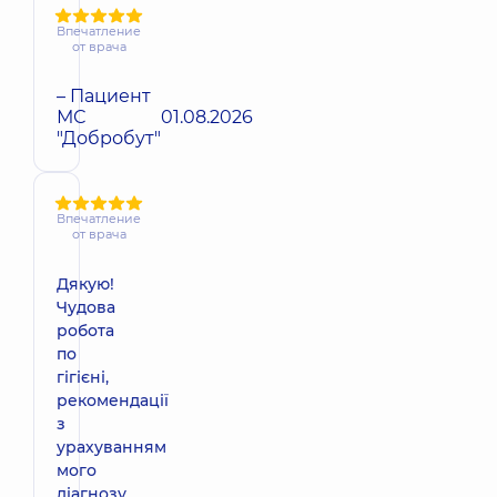
Впечатление
от врача
– Пациент
МС
01.08.2026
"Добробут"
Впечатление
от врача
Дякую!
Чудова
робота
по
гігієні,
рекомендації
з
урахуванням
мого
діагнозу,