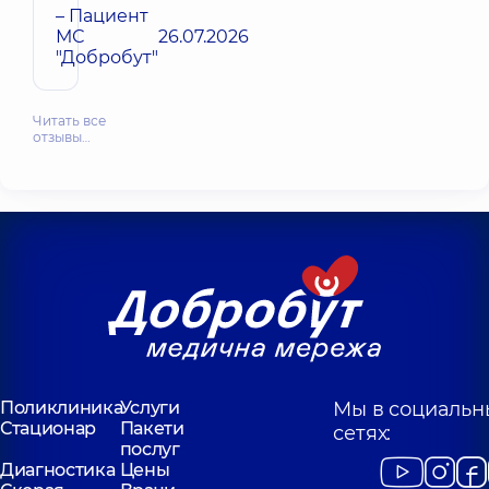
– Пациент
МС
26.07.2026
"Добробут"
Читать все
отзывы…
Поликлиника
Услуги
Мы в социальн
Стационар
Пакети
сетях:
послуг
Диагностика
Цены