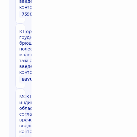
введением
контраста
7590 грн
КТ органов
грудной,
брюшной
полости и
малого
таза с
введением
контраста
8870 грн
МСКТ
индивидуальной
области (по
согласованию с
врачом) с
введением
контраста