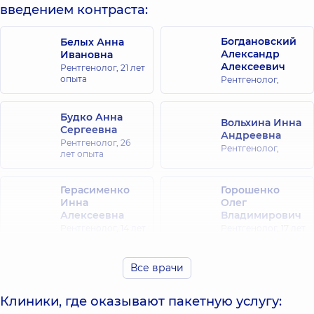
введением контраста:
Богдановский
Белых Анна
Александр
Ивановна
Алексеевич
Рентгенолог,
21 лет
опыта
Рентгенолог,
Будко Анна
Вольхина Инна
Сергеевна
Андреевна
Рентгенолог,
26
Рентгенолог,
лет опыта
Герасименко
Горошенко
Инна
Олег
Алексеевна
Владимирович
Рентгенолог,
14 лет
Рентгенолог,
17 лет
опыта
опыта
Все врачи
Давыденко
Дрига Дария
Наталья
Юрьевна
Анатольевна
Клиники, где оказывают пакетную услугу:
Рентгенолог,
Рентгенолог,
13 лет