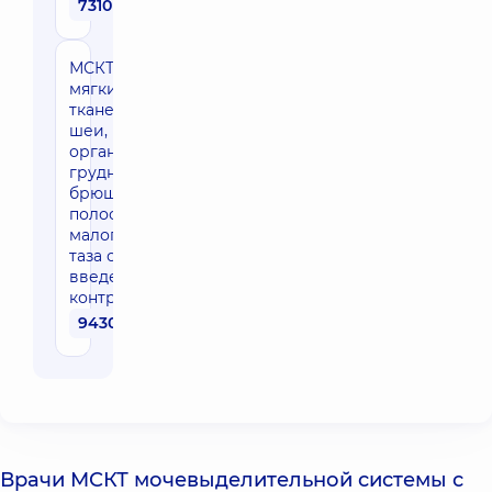
7310 грн
МСКТ
мягких
тканей
шеи,
органов
грудной,
брюшной
полости и
малого
таза с
введением
контраста
9430 грн
Врачи МСКТ мочевыделительной системы с