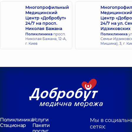
опыта
Многопрофильный
Многопрофи
Медицинский
Медицински
Центр «Добробут»
Центр «Добро
Ковальский
Заяц Наталья
24/7 на просп.
24/7 на ул. С
Владимир
Юрьевна
Николая Бажана
Идзиковских
Александрович
Рентгенолог,
21 лет
Поликлиника
просп.
Поликлиника
ул
опыта
Рентгенолог,
Николая Бажана, 12-А,
Семьи Идзиковск
г. Киев
Мишина), 3, г. Ки
Николенко
Корягина Юлия
Анна
Владимировна
Сергеевна
Рентгенолог,
Рентгенолог,
13 лет
опыта
Семененко
Рязанцев
Валерия
Богдан
Валериевна
Анатольевич
Рентгенолог,
22
Рентгенолог,
лет опыта
Поликлиника
Услуги
Мы в социальн
Корнеева
Стационар
Пакети
Шпиро Мария
сетях:
Анастасия
послуг
Вадимовна
Сергеевна