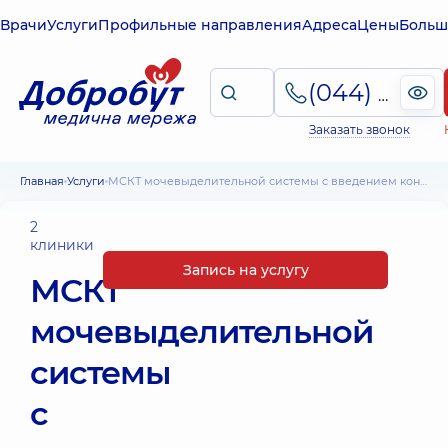
Врачи
Услуги
Профильные направления
Адреса
Цены
Больш
(044) 495-2-888
Заказать звонок
Главная
Услуги
МСКТ мочевыделительной системы с введением контраста
2
клиники
Запись на услугу
МСКТ
мочевыделительной
системы
с