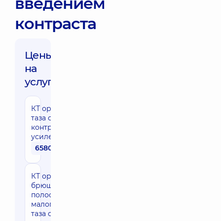
введением
контраста
Цены
на
услуги:
КТ органов
таза с
контрастным
усилением
6580 грн
КТ органов
брюшной
полости и
малого
таза с