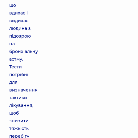
що
вдихає і
видихає
людина з
підозрою
на
бронхіальну
астму.
Тести
потрібні
для
визначення
тактики
лікування,
щоб
знизити
тяжкість
перебігу