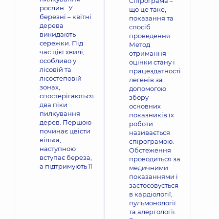
Спірограма –
рослин. У
що це таке,
березні – квітні
показання та
дерева
спосіб
викидають
проведення
сережки. Під
Метод
час цієї хвилі,
отримання
особливо у
оцінки стану і
лісовій та
працездатності
лісостеповій
легенів за
зонах,
допомогою
спостерігаються
збору
два піки
основних
пилкування
показників їх
дерев. Першою
роботи
починає цвісти
називається
вільха,
спірограмою.
наступною
Обстеження
вступає береза,
проводиться за
а підтримують її
медичними
показаннями і
застосовується
в кардіології,
пульмонології
та алергології.