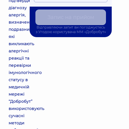
підтвердження
діагнозу
алергія,
Запис на прийом
визначення
Відправляючи запит ви погоджуєтесь
подразників,
з
Угодою користувача
ММ «Добробут»
які
викликають
алергічні
реакції та
перевірки
імунологічного
статусу в
медичній
мережі
“Добробут”
використовують
сучасні
методи