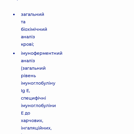
загальний
та
біохімічний
аналіз
крові;
імуноферментний
аналіз
(загальний
рівень
імуноглобуліну
Ig E,
специфічні
імуноглобуліни
E до
харчових,
інгаляційних,