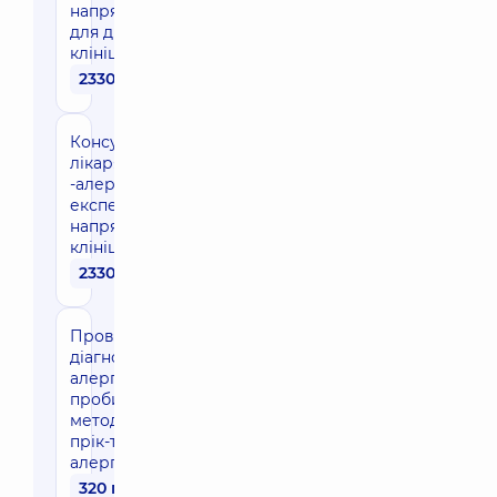
напрямку
для дітей в
клініці
2330 грн
Консультація
лікаря
-алерголога
експерта
напрямку в
клініці
2330 грн
Проведення
діагностичної
алергічної
проби
методом
прік-тесту (1
алерген)
320 грн