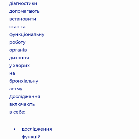
діагностики
допомагають
встановити
стан та
функціональну
роботу
органів
дихання
у хворих
на
бронхіальну
астму.
Дослідження
включають
в себе:
дослідження
функцій