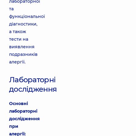
лабораторної
та
функціональної
діагностики,
а також
тести на
виявлення
подразників
алергії.
Лабораторні
дослідження
Основні
лабораторні
дослідження
при
алергії: