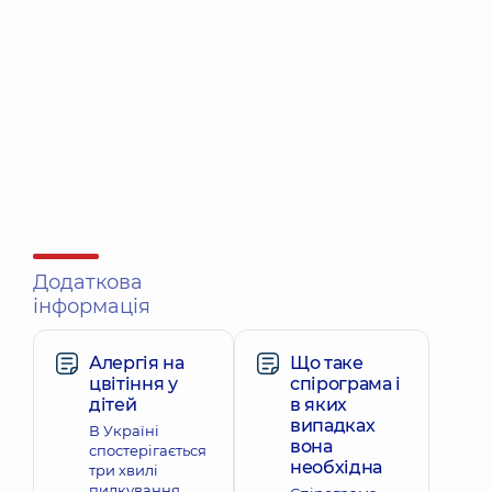
Додаткова
інформація
Алергія на
Що таке
цвітіння у
спірограма і
дітей
в яких
випадках
В Україні
вона
спостерігається
необхідна
три хвилі
пилкування