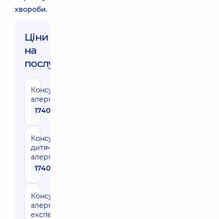
хвороби.
Ціни
на
послуги:
Консультація
алерголога
1740 грн
Консультація
дитячого
алерголога
1740 грн
Консультація
алерголога
експерта