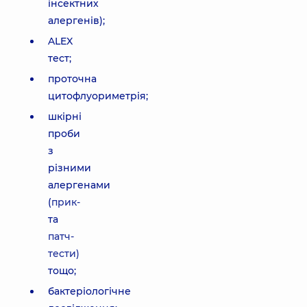
інсектних
алергенів);
ALEX
тест;
проточна
цитофлуориметрія;
шкірні
проби
з
різними
алергенами
(
прик-
та
патч-
тести)
тощо;
бактеріологічне