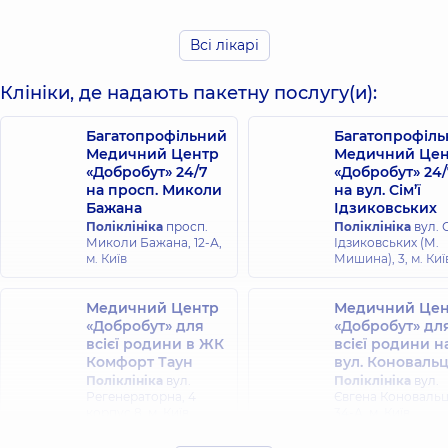
Анатоліївна
Ксенія Сергіївна
Терапевт;
Алерголог
Пульмонолог,
11
дитячий; Педіатр,
16
Всі лікарі
років досвіду
років досвіду
Клініки, де надають пакетну послугу(и):
Дружина Олена
Голубєва Інна
Вадимівна
Багатопрофільний
Багатопрофіл
Олександрівна
Педіатр;
Медичний Центр
Медичний Цен
Терапевт;
Алерголог;
«Добробут» 24/7
«Добробут» 24/
Алерголог,
14 років
Алерголог
на просп. Миколи
на вул. Сім’ї
досвіду
дитячий,
27 років
Бажана
досвіду
Ідзиковських
Поліклініка
просп.
Поліклініка
вул. С
Миколи Бажана, 12-А,
Ідзиковських (М.
Іванова-Юр
Кравчук
м. Київ
Мишина), 3, м. Киї
Ольга
Олександр
Валеріївна
Миколайович
Медичний Центр
Медичний Цен
Отоларинголог;
Лікар загальної
«Добробут» для
«Добробут» дл
Алерголог;
практики -
Отоларинголог
всієї родини в ЖК
сімейний лікар;
всієї родини н
дитячий,
14 років
Терапевт,
21 років
Комфорт Таун
вул. Коноваль
досвіду
досвіду
Поліклініка
вул.
Поліклініка
вул.
Регенераторна, 4
Євгена Коноваль
корпус 8, м. Київ
34-А, м. Київ
Максимчук
Лесняк Ірина
Ірина