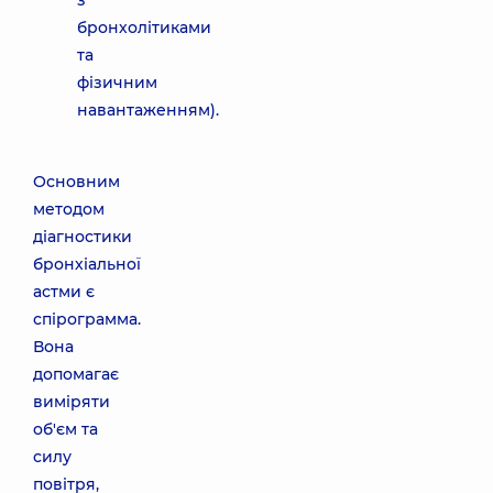
з
бронхолітиками
та
фізичним
навантаженням).
Основним
методом
діагностики
бронхіальної
астми є
спірограмма.
Вона
допомагає
виміряти
об'єм та
силу
повітря,