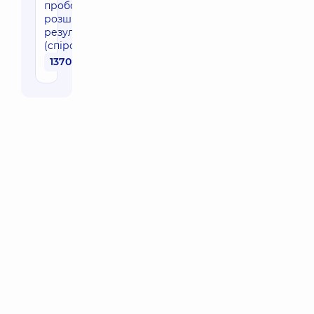
пробою, з
розшифровкою
результатів
(спірографія)
1370 грн