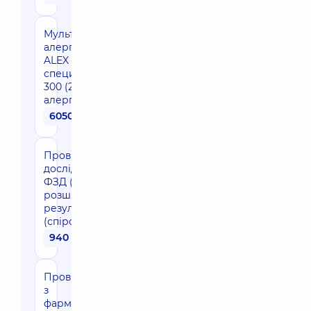
Мультикомпонентна
алергодіагностика
ALEX 3 (Заг. IgE +
специфічний IgE до
300 (299+CCD)
алергенів)
6050 грн
Проведення
дослідження
ФЗД (базове) з
розшифровкою
результатів
(спірографія)
940 грн
Проведення ФЗД
з
фармакологічною