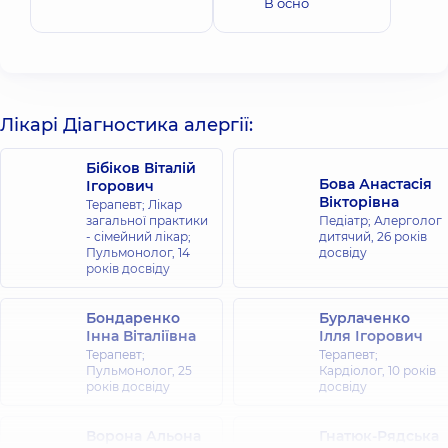
В осно
Лікарі Діагностика алергії:
Бібіков Віталій
Бова Анастасія
Ігорович
Вікторівна
Терапевт; Лікар
загальної практики
Педіатр; Алерголог
- сімейний лікар;
дитячий,
26 років
Пульмонолог,
14
досвіду
років досвіду
Бондаренко
Бурлаченко
Інна Віталіївна
Ілля Ігорович
Терапевт;
Терапевт;
Пульмонолог,
25
Кардіолог,
10 років
років досвіду
досвіду
Ворона Альона
Гнатюк-Рядська