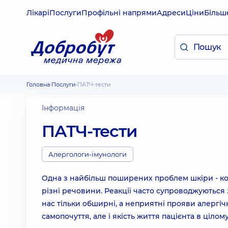
Лікарі
Послуги
Профільні напрями
Адреси
Ціни
Більш
Головна
Послуги
ПАТЧ-тести
Інформація
ПАТЧ-тести
Алергологи-імунологи
Одна з найбільш поширених проблем шкіри - кон
різні речовини. Реакції часто супроводжуються
нас тільки обширні, а неприятні прояви алергіч
самопочуття, але і якість життя пацієнта в цілому