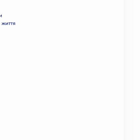
и
е життя