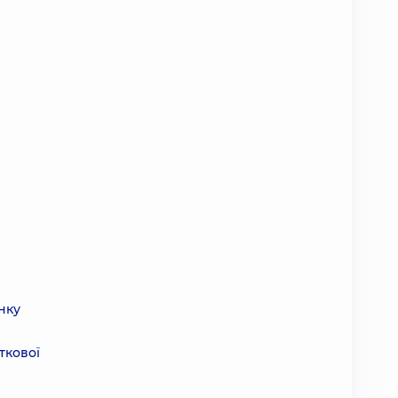
нку
ткової