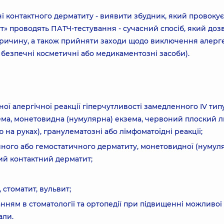
ні контактного дерматиту - виявити збудник, який провокує
т» проводять ПАТЧ-тестування - сучасний спосіб, який доз
 причину, а також прийняти заходи щодо виключення алерг
 безпечні косметичні або медикаментозні засоби).
ної алергічної реакції гіперчутливості замедленного IV типу
ема, монетовидна (нумулярна) екзема, червоний плоский 
ю на руках), гранулематозні або лімфоматоїдні реакції;
ного або гемостатичного дерматиту, монетовидної (нумуля
ий контактний дерматит;
 стоматит, вульвит;
ням в стоматології та ортопедії при підвищенні можливої ​​
али.