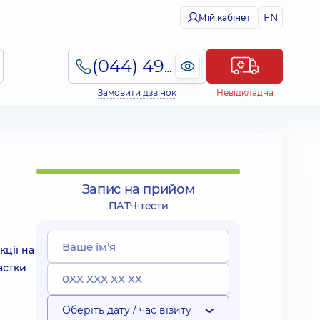
EN
Мій кабінет
(044) 495-2-888
Замовити дзвінок
Невідкладна
Запис на прийом
ПАТЧ-тести
ції на
астки
Оберіть дату / час візиту