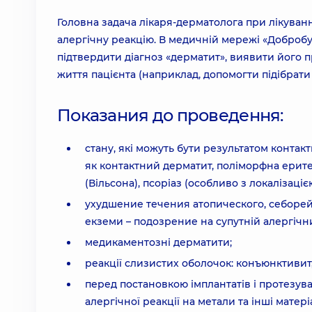
Головна задача лікаря-дерматолога при лікуван
алергічну реакцію. В медичній мережі «Добробу
підтвердити діагноз «дерматит», виявити його
життя пацієнта (наприклад, допомогти підібрати
Показания до проведення:
стану, які можуть бути результатом контакт
як контактний дерматит, поліморфна ерит
(Вільсона), псоріаз (особливо з локалізаціє
ухудшение течения атопического, себорей
екземи – подозрение на супутній алергічн
медикаментозні дерматити;
реакції слизистих оболочок: конъюнктивит,
перед постановкою імплантатів і протезуван
алергічної реакції на метали та інші матері