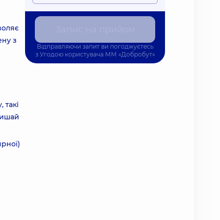
воляє
Запис на прийом
ену з
Відправляючи запит ви погоджуєтесь
з
Угодою користувача
ММ «Добробут»
, такі
лишай
рної)