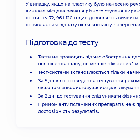
У випадку, якщо на пластику було нанесено речо
виникає місцева реакція різного ступеня виражен
протягом 72, 96 і 120 годин дозволяють виявити
проявляється відразу після контакту з алергена
Підготовка до тесту
Тести не проводять під час обострення дер
поліпшення стану, не менше ніж через 1 мі
Тест-системи встановлюються тільки на чис
За 5 днів до проведення тестування реком
якщо такі використовувалися для лікуванн
За 2 дні до тестування слід уникати фізично
Прийом антигістамінних препаратів не є п
достовірність результатів.