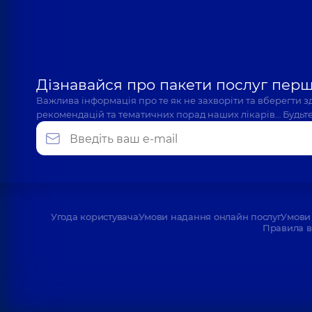
Дізнавайся про пакети послуг пер
Важлива інформація про те як не захворіти та вберегти 
рекомендацій та тематичних порад наших лікарів… Будьте
Угода користувача
Умови надання онлайн послуг
Умови 
Правила в