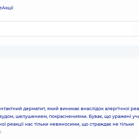
е
Акції
тактний дерматит, який виникає внаслідок алергічної реак
 зудом, шелушением, покраснениями. Буває, що уражені уч
ної реакції нас тільки невиносими, що страждає не тільки
.