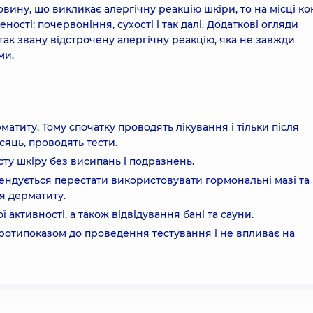
вину, що викликає алергічну реакцію шкіри, то на місці ко
ості: почервоніння, сухості і так далі. Додаткові огляди
 так звану відстрочену алергічну реакцію, яка не завжди
ми.
матиту. Тому спочатку проводять лікування і тільки після
сяць, проводять тести.
ту шкіру без висипань і подразнень.
ендується перестати використовувати гормональні мазі та г
я дерматиту.
ї активності, а також відвідування бані та сауни.
ротипоказом до проведення тестування і не впливає на