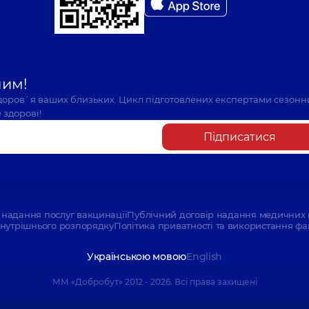
шим!
здоров`я ваших близьких. Цикл підготовлених експертами сезонн
 здорові!
Підписатися
надання послуг вакцинації
Публічний договір надання медичних 
нутрішнього розпорядку
Політика приватності та використання фа
Українською мовою
English
ММ «Добробут» 2012 - 2026. Всі права захищені