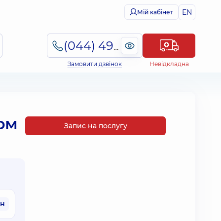
EN
Мій кабінет
(044) 495-2-888
Замовити дзвінок
Невідкладна
ом
Запис на послугу
рн