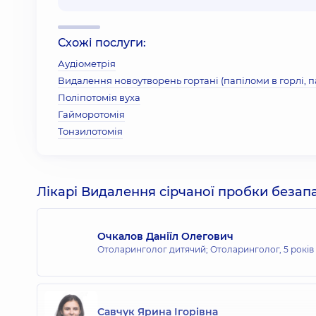
Схожі послуги:
Аудіометрія
Видалення новоутворень гортані (папіломи в горлі, 
Поліпотомія вуха
Гайморотомія
Тонзилотомія
Лікарі Видалення сірчаної пробки беза
Очкалов Даніїл Олегович
Отоларинголог дитячий; Отоларинголог,
5 років
Савчук Ярина Ігорівна