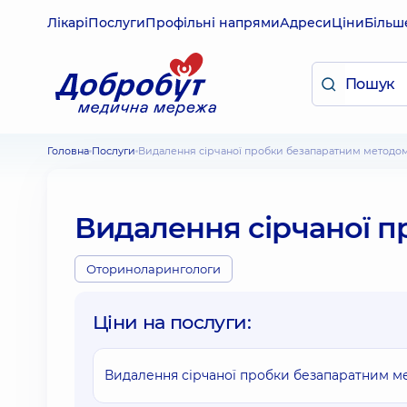
Лікарі
Послуги
Профільні напрями
Адреси
Ціни
Більш
Головна
Послуги
Видалення сірчаної пробки безапаратним методо
Видалення сірчаної 
Оториноларингологи
Ціни на послуги:
Видалення сірчаної пробки безапаратним м