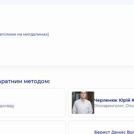
папіломи на мигдалинах)
паратним методом:
Черленюк Юрій 
 досвіду
Отоларинголог; Ото
Берест Денис В