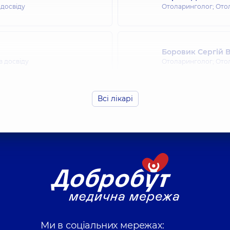
 досвіду
Отоларинголог; Ото
Боровик Сергій
в досвіду
Отоларинголог; Ото
Всі лікарі
Волошина Ельвір
в досвіду
Отоларинголог; Ото
Гарська Юлія Пет
в досвіду
Отоларинголог; Ото
Григорак Світлан
Ми в соціальних мережах:
в досвіду
Отоларинголог; Ото