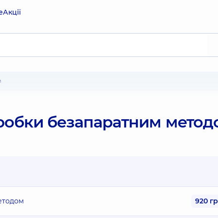
е
Акції
м
пробки безапаратним метод
етодом
920 г