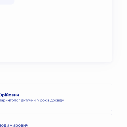
Юрійович
ларинголог дитячий,
7 років досвіду
олодимирович