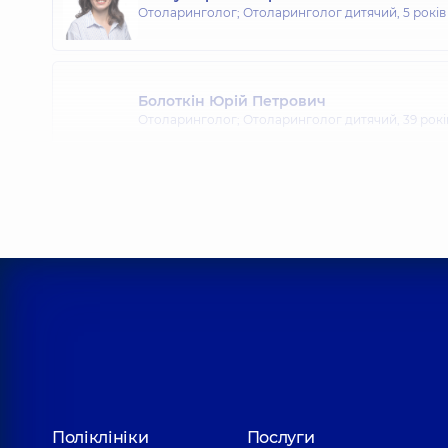
Отоларинголог; Отоларинголог дитячий,
5 років
Болоткін Юрій Петрович
Отоларинголог; Отоларинголог дитячий,
39 рокі
Бредун Олександр Юрійович
Отоларинголог дитячий; Отоларинголог,
36 рокі
Гавриленко Юрій Володимирович
Отоларинголог дитячий; Отоларинголог,
33 рокі
Горошко Ольга Іванівна
Поліклініки
Послуги
Отоларинголог дитячий; Отоларинголог,
37 рокі