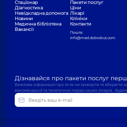
Стаціонар
Пакети послуг
Діагностика
Ціни
Невідкладна допомога
Лікарі
Новини
Клініки
Гримайло Богдан Петрович
Медична бібліотека
Контакти
Отоларинголог; Отоларинголог дитячий,
7 років
Вакансії
Пошта:
info@med.dobrobut.com
Згортюк Антоніна Русланівна
Отоларинголог дитячий; Отоларинголог,
5 років
Дізнавайся про пакети послуг пер
Калита Ірина Миколаївна
Важлива інформація про те як не захворіти та вберегти 
Отоларинголог дитячий; Отоларинголог,
29 рокі
рекомендацій та тематичних порад наших лікарів… Будьте
Клячківський Дмитро Миколайович
Отоларинголог; Отоларинголог дитячий,
7 років