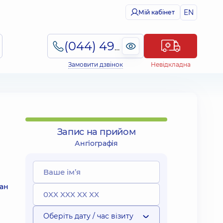
EN
Мій кабінет
(044) 495-2-888
Замовити дзвінок
Невідкладна
Запис на прийом
Ангіографія
тан
Оберіть дату / час візиту