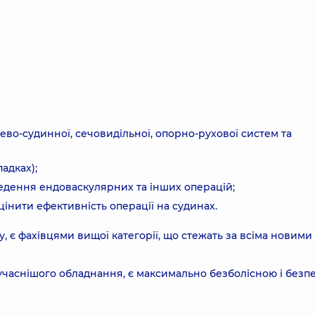
ево-судинної, сечовидільної, опорно-рухової систем та
адках);
едення ендоваскулярних та інших операцій;
інити ефективність операції на судинах.
у, є фахівцями вищої категорії, що стежать за всіма новими
сучаснішого обладнання, є максимально безболісною і без