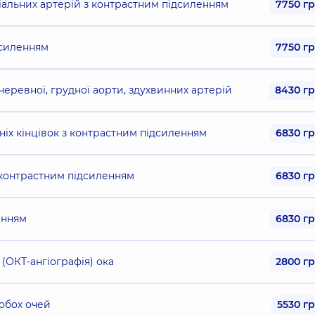
ніальних артерій з контрастним підсиленням
7750 г
дсиленням
7750 г
, черевної, грудної аорти, здухвинних артерій
8430 г
ніх кінцівок з контрастним підсиленням
6830 г
з контрастним підсиленням
6830 г
енням
6830 г
(ОКТ-ангіографія) ока
2800 г
 обох очей
5530 г