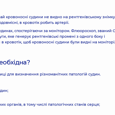
ай кровоносні судини не видно на рентгенівському знімку
овмісні, в кровотік робить артерії.
удинах, спостерігаючи за монітором. Флюороскоп, званий С
ги, яке генерує рентгенівські промені з одного боку і
 в кровотік, щоб кровоносні судини були видні на моніторі
необхідна?
иці для визначення різноманітних патологій судин.
дин;
х органів, в тому числі патологічних станів серця;