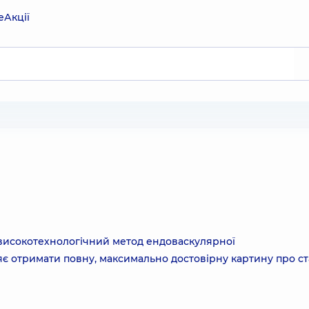
е
Акції
високотехнологічний метод ендоваскулярної
яє отримати повну, максимально достовірну картину про с