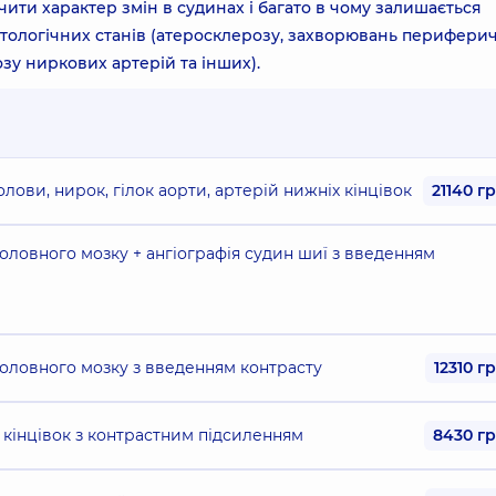
ити характер змін в судинах і багато в чому залишається
патологічних станів (атеросклерозу, захворювань перифери
зу ниркових артерій та інших).
лови, нирок, гілок аорти, артерій нижніх кінцівок
21140 г
головного мозку + ангіографія судин шиї з введенням
головного мозку з введенням контрасту
12310 г
х кінцівок з контрастним підсиленням
8430 г