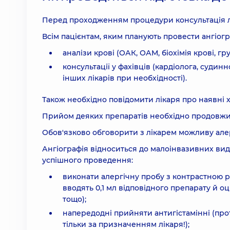
Перед проходженням процедури консультація лі
Всім пацієнтам, яким планують провести ангіогр
аналізи крові (ОАК, ОАМ, біохімія крові, гр
консультації у фахівців (кардіолога, судин
інших лікарів при необхідності).
Також необхідно повідомити лікаря про наявні 
Прийом деяких препаратів необхідно продовжити
Обов'язково обговорити з лікарем можливу але
Ангіографія відноситься до малоінвазивних ви
успішного проведення:
виконати алергічну пробу з контрастною р
вводять 0,1 мл відповідного препарату й 
тощо);
напередодні прийняти антигістамінні (прот
тільки за призначенням лікаря!);