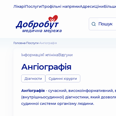
Лікарі
Послуги
Профільні напрями
Адреси
Ціни
Більш
Головна
Послуги
Ангіографія
Інформація
1 клініка
Відгуки
Ангіографія
Діагности
Судинні хірурги
Ангіографія
- сучасний, високоінформативний, 
(внутрішньосудинної) діагностики, який дозвол
судинної системи організму людини.