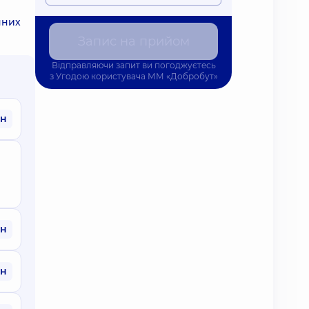
чних
Запис на прийом
Відправляючи запит ви погоджуєтесь
з
Угодою користувача
ММ «Добробут»
рн
рн
рн