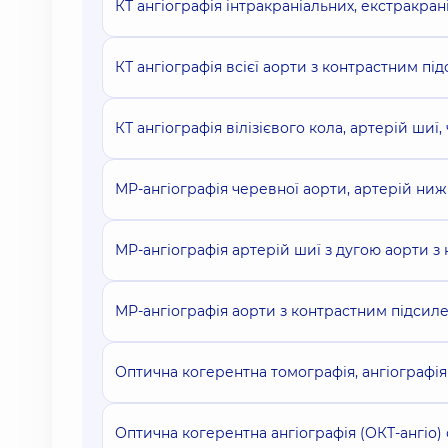
КТ ангіографія інтракраніальних, екстракра
КТ ангіографія всієї аорти з контрастним пі
КТ ангіографія вілізієвого кола, артерій шиї
МР-ангіографія черевної аорти, артерій ниж
МР-ангіографія артерій шиї з дугою аорти 
МР-ангіографія аорти з контрастним підсил
Оптична когерентна томографія, ангіографія 
Оптична когерентна ангіографія (ОКТ-ангіо)