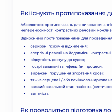
Які існують протипоказання д
Абсолютних протипоказань для виконання ангіог
непереносимості контрастних речовин можлив
Відносними протипоказаннями для проведення 
серйозні психічні відхилення;
алергічні реакції на йодовмісні контрастн
відсутність доступу до судин;
гострі запальні та інфекційні процеси;
виражені порушення згортання крові;
тяжка серцева і / або печінково-ниркова не
важкий загальний стан пацієнта (септични
вагітність.
Як проводиться підготовка до 