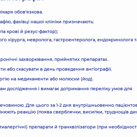
каря обов'язкова.
афію, фахівці нашої клініки призначають:
упа крові й резус-фактор);
ного хірурга, невролога, гастроентеролога, ендокринолога т
хронічні захворювання, прийнятих препаратах.
 або скасувати в день проведення ангіографії.
ргію на медикаменти або молюски (йод).
дам дослідження і вимагає дотримання переліку умов для
ечовиною. Для цього за 1-2 дня внутрішньовенно пацієнтов
оцінюють реакцію (поява сверблячки, висипки, труднощів д
иалергічні) препарати й транквілізатори (при необхідност