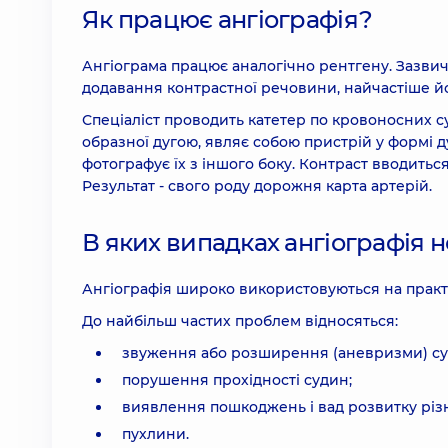
Як працює ангіографія?
Ангіограма працює аналогічно рентгену. Зазвич
додавання контрастної речовини, найчастіше йод
Спеціаліст проводить катетер по кровоносних с
образної дугою, являє собою пристрій у формі ду
фотографує їх з іншого боку. Контраст вводиться
Результат - свого роду дорожня карта артерій.
В яких випадках ангіографія 
Ангіографія широко використовуються на практ
До найбільш частих проблем відносяться:
звуження або розширення (аневризми) су
порушення прохідності судин;
виявлення пошкоджень і вад розвитку різни
пухлини.