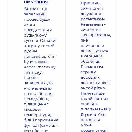
лікування
Причини,
симптоми і
Артрит – це
лікування
запальний
ревматизму
процес будь-
Ревматизм –
якого
системне
походження у
захворювання,
будь-якому
яке
суглобі. Ознаки
найчастіше
артриту кистей
локалізується
рук чи,
в серцевій
наприклад, стіп
оболонці.
будуть схожі
Ревматизм
через класичну
серця у
«п’ятірку»
дорослих
проявів
діагностується
запалення. До
вкрай рідко.
них належать
Найчастіше
почервоніння,
такий діагноз
припухлість,
ставлять
підвищення
підліткам у віці
місцевої
15 років. Але
температури,
патологія
біль і порушення
може
функції (саме для
розвинутися і
суглоба – ру