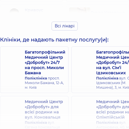
Кривоус
Горда Катерина
Олександр
Володимирівна
Андрійович
Кардіолог;
Всі лікарі
Ревматолог;
Ревматолог;
Кардіолог;
Терапевт,
10 років
Терапевт,
6 років
досвіду
Клініки, де надають пакетну послугу(и):
досвіду
Багатопрофільний
Багатопрофіл
Сокровіщук
Медичний Центр
Медичний Цен
Дубас Віталій
Катерина
«Добробут» 24/7
«Добробут» 24/
Васильович
Олегівна
на просп. Миколи
на вул. Сім’ї
Ревматолог,
9
Терапевт;
Бажана
Ідзиковських
років досвіду
Ревматолог,
5
Поліклініка
просп.
Поліклініка
вул. С
років досвіду
Миколи Бажана, 12-А,
Ідзиковських (М.
м. Київ
Мишина), 3, м. Киї
Кравець Ірина
Токар Катерина
Сергіївна
Юріївна
Медичний Центр
Медичний Цен
Ревматолог;
Ревматолог;
«Добробут» для
«Добробут» дл
Терапевт,
15 років
Ендокринолог,
7
всієї родини на
всієї родини н
досвіду
років досвіду
вул. Коновальця
Олімпійській
Поліклініка
вул.
Поліклініка
вул.
Сокуренко
Євгена Коновальця
Антоновича, 40, м