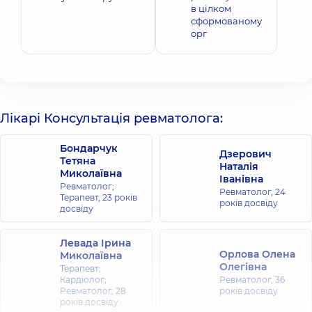
в цілком
сформованому
орг
Лікарі Консультація ревматолога:
Бондарчук
Дзерович
Тетяна
Наталія
Миколаївна
Іванівна
Ревматолог;
Ревматолог,
24
Терапевт,
23 років
років досвіду
досвіду
Левада Ірина
Орлова Олена
Миколаївна
Олегівна
Терапевт;
Кардіолог;
Ревматолог,
36
Ревматолог,
28
років досвіду
років досвіду