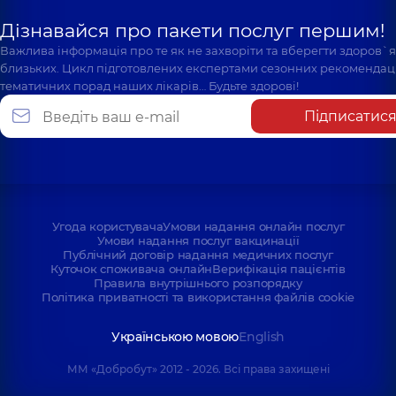
Дізнавайся про пакети послуг першим!
Важлива інформація про те як не захворіти та вберегти здоров`
близьких. Цикл підготовлених експертами сезонних рекомендаці
тематичних порад наших лікарів… Будьте здорові!
Підписатис
Угода користувача
Умови надання онлайн послуг
Умови надання послуг вакцинації
Публічний договір надання медичних послуг
Куточок споживача онлайн
Верифікація пацієнтів
Правила внутрішнього розпорядку
Політика приватності та використання файлів cookie
Українською мовою
English
ММ «Добробут» 2012 - 2026. Всі права захищені