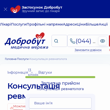
Застосунок Добробут
Зручний запис до лікаря
Лікарі
Послуги
Профільні напрями
Адреси
Ціни
Більше
Акції
(044) 495-2-888
Замовити дзвінок
Головна
Послуги
Консультація ревматолога
13
Інформація
Відгуки
клінік
Запис на прийом
Консультація
Консультація ревматолога
ревматолога
Можливо
вдома