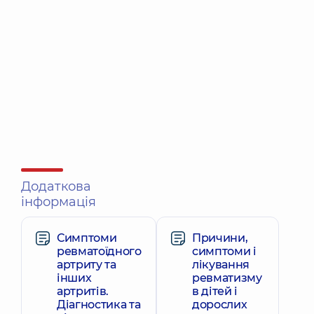
Додаткова
інформація
Симптоми
Причини,
ревматоїдного
симптоми і
артриту та
лікування
інших
ревматизму
артритів.
в дітей і
Діагностика та
дорослих