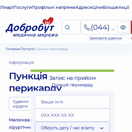
Лікарі
Послуги
Профільні напрями
Адреси
Ціни
Більше
Акції
(044) 495-2-888
Замовити дзвінок
Головна
Послуги
Пункція перикарду
Інформація
Пункція
Запис на прийом
перикарду
Пункція перикарду
Судинні
хірурги
Малоінвазивне
хірургічне
Оберіть дату / час візиту