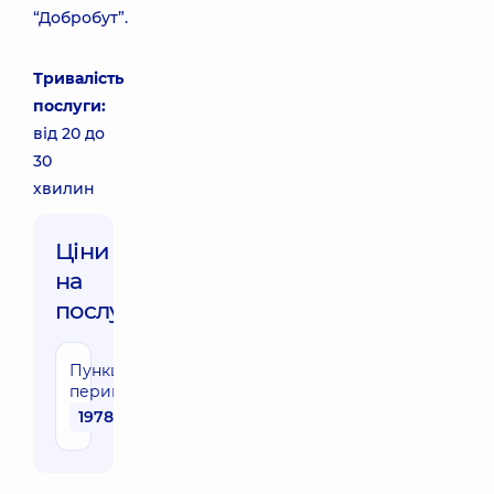
“Добробут”.
Тривалість
послуги:
від 20 до
30
хвилин
Ціни
на
послуги:
Пункція
перикарду
19780 грн