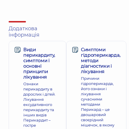
Додаткова
інформація
Види
Симптоми
перикардиту,
гідроперикарда,
симптоми і
методи
основні
діагностики і
принципи
лікування
лікування
Причини
гідроперикарда,
Ознаки
його ознаки і
перикардиту в
лікування
дорослих і дітей.
сучасними
Лікування
методами
ексудативного
Перикард – це
перикардиту та
двошаровий
інших видів
своєрідний
Перикардит –
мішечок, в якому
гостре