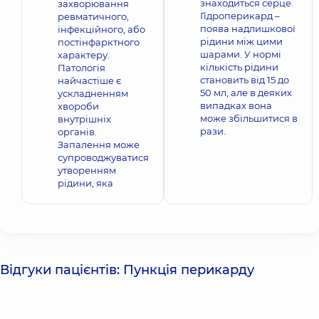
знаходиться серце.
захворювання
Гідроперикард –
ревматичного,
поява надлишкової
інфекційного, або
рідини між цими
постінфарктного
шарами. У нормі
характеру.
кількість рідини
Патологія
становить від 15 до
найчастіше є
50 мл, але в деяких
ускладненням
випадках вона
хвороби
може збільшитися в
внутрішніх
рази.
органів.
Запалення може
супроводжуватися
утворенням
рідини, яка
Відгуки пацієнтів: Пункція перикарду