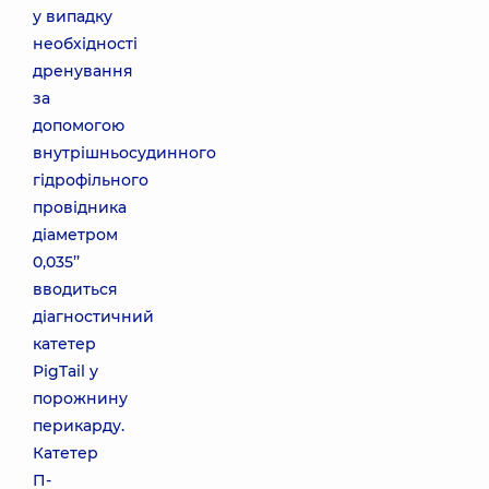
у випадку
необхідності
дренування
за
допомогою
внутрішньосудинного
гідрофільного
провідника
діаметром
0,035’’
вводиться
діагностичний
катетер
PigTail у
порожнину
перикарду.
Катетер
П-