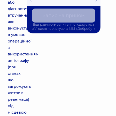
або
діагностичне
Запис на прийом
втручання,
яке
Відправляючи запит ви погоджуєтесь
виконується
з
Угодою користувача
ММ «Добробут»
в умовах
операційної
з
використанням
ангіографу
(при
станах,
що
загрожують
життю в
реанімації)
під
місцевою