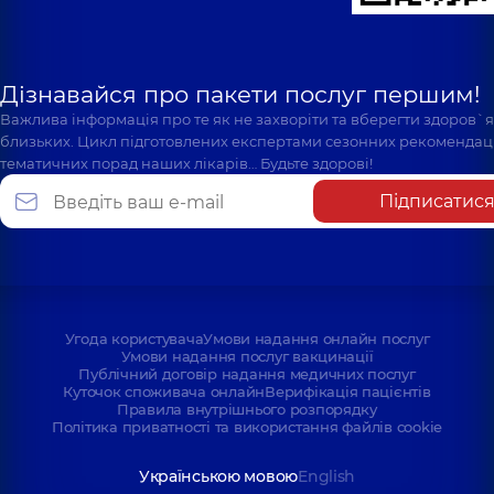
Дізнавайся про пакети послуг першим!
Важлива інформація про те як не захворіти та вберегти здоров`
близьких. Цикл підготовлених експертами сезонних рекомендаці
тематичних порад наших лікарів… Будьте здорові!
Підписатис
Угода користувача
Умови надання онлайн послуг
Умови надання послуг вакцинації
Публічний договір надання медичних послуг
Куточок споживача онлайн
Верифікація пацієнтів
Правила внутрішнього розпорядку
Політика приватності та використання файлів cookie
Українською мовою
English