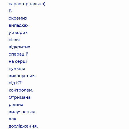
парастернально).
В
окремих
випадках,
у хворих
після
відкритих
операцій
на серці
пункція
виконується
під КТ
контролем.
Отримана
рідина
вилучається
для
дослідження,