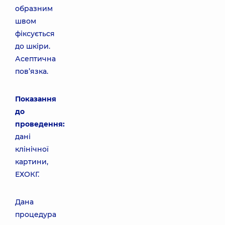
образним
швом
фіксується
до шкіри.
Асептична
пов’язка.
Показання
до
проведення:
дані
клінічної
картини,
ЕХОКГ.
Дана
процедура