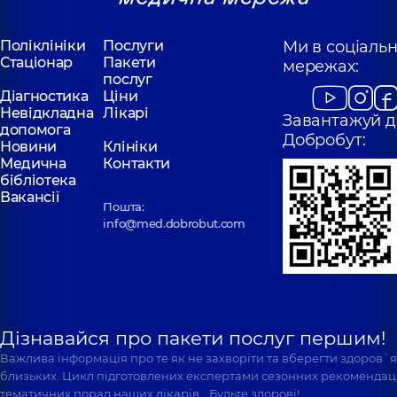
Поліклініки
Послуги
Ми в соціаль
Стаціонар
Пакети
мережах:
послуг
Діагностика
Ціни
Невідкладна
Лікарі
Завантажуй д
допомога
Добробут:
Новини
Клініки
Медична
Контакти
бібліотека
Вакансії
Пошта:
info@med.dobrobut.com
Дізнавайся про пакети послуг першим!
Важлива інформація про те як не захворіти та вберегти здоров`
близьких. Цикл підготовлених експертами сезонних рекомендаці
тематичних порад наших лікарів… Будьте здорові!