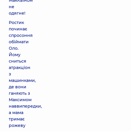
МакКвіном
не
одягне!
Ростик
починає
спросоння
обіймати
Оло.
Йому
сниться
атракціон
з
машинками,
де вони
ганяють з
Максимом
наввипередки,
а мама
тримає
рожеву