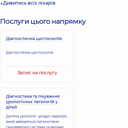
Дивитись всіх лікарів
Уролог дитячий,
Уролог дитячий;
23 років досвіду
Хірург,
21 років
досвіду
Послуги цього напрямку
Пузько Аліна
Пономаренко
Анатоліївна
Максим
Уролог дитячий;
Діагностична цистоскопія
Вікторович
Лікар з
ультразвукової
Уролог дитячий,
25
діагностики,
5
років досвіду
Діагностична цистоскопія
років досвіду
Запис на послугу
Діагностика та лікування
урологічних патологій у
дітей
Дитяча урологія - розділ педіатрії,
який займається патологіями
сечовивідної системи та вадами