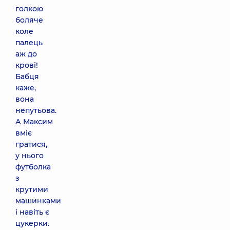
голкою
боляче
коле
палець
аж до
крові!
Бабця
каже,
вона
непутьова.
А Максим
вміє
гратися,
у нього
футболка
з
крутими
машинками
і навіть є
цукерки.