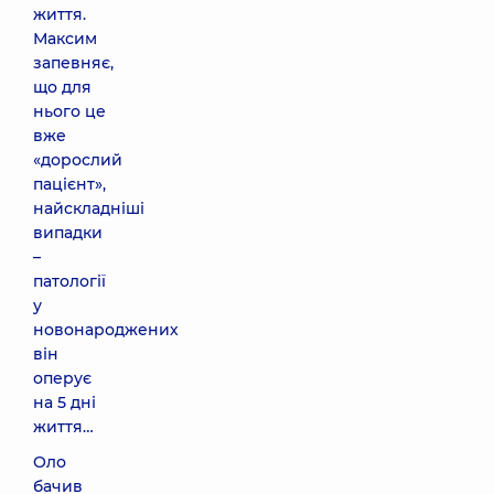
життя.
Максим
запевняє,
що для
нього це
вже
«дорослий
пацієнт»,
найскладніші
випадки
–
патології
у
новонароджених
він
оперує
на 5 дні
життя…
Оло
бачив