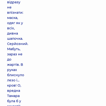
відразу
не
впізнати:
маска,
одяг як у
всіх,
дивна
шапочка.
Серйозний.
Мабуть,
зараз не
до
жартів. В
руках
блиснуло
лезо і...
кров! О,
вредна
Тамара
була б у