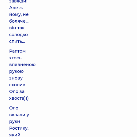
завжди!
Але ж
йому, не
боляче...
він так
солодко
спить…
Раптом
хтось
впевненою
рукою
знову
схопив
Оло за
хвоста)))
Оло
вклали у
руки
Ростику,
який