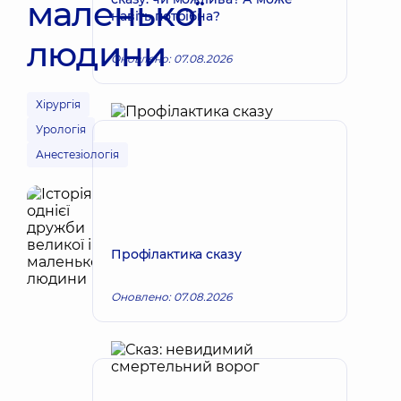
маленької
навіть потрібна?
людини
Оновлено: 07.08.2026
Хірургія
Урологія
Анестезіологія
Профілактика сказу
Оновлено: 07.08.2026