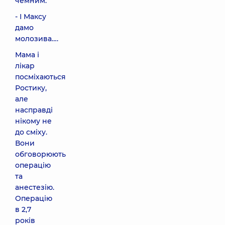
чемним.
- І Максу
дамо
молозива….
Мама і
лікар
посміхаються
Ростику,
але
насправді
нікому не
до сміху.
Вони
обговорюють
операцію
та
анестезію.
Операцію
в 2,7
років