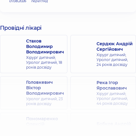
07.08.2026
перегляд
Провідні лікарі
Стахов
Сердюк Андрій
Володимир
Сергійович
Володимирович
Хірург дитячий;
Хірург дитячий;
Уролог дитячий,
Уролог дитячий,
18
24 років досвіду
років досвіду
Головкевич
Река Ігор
Віктор
Ярославович
Володимирович
Хірург дитячий;
Уролог дитячий,
Уролог дитячий,
23
44 років досвіду
років досвіду
Пономаренко
Бобков Андрій
Олексій
Сергійович
Петрович
Хірург дитячий;
Хірург дитячий;