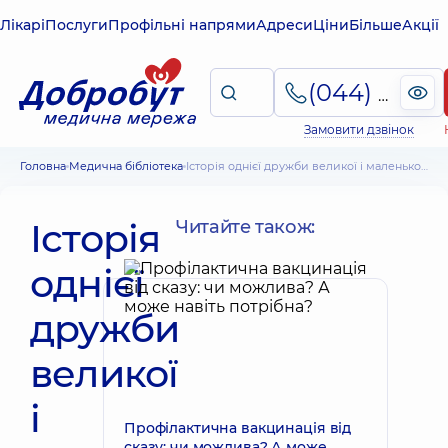
Лікарі
Послуги
Профільні напрями
Адреси
Ціни
Більше
Акції
(044) 495-2-888
Замовити дзвінок
Головна
Медична бібліотека
Історія однієї дружби великої і маленької людини
Історія
Читайте також:
однієї
дружби
великої
і
Профілактична вакцинація від
сказу: чи можлива? А може