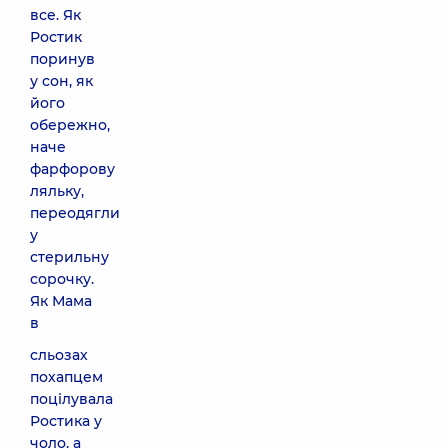
все. Як
Ростик
поринув
у сон, як
його
обережно,
наче
фарфорову
ляльку,
переодягли
у
стерильну
сорочку.
Як Мама
в
сльозах
похапцем
поцілувала
Ростика у
чоло, а