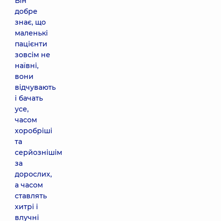
Він
добре
знає, що
маленькі
пацієнти
зовсім не
наївні,
вони
відчувають
і бачать
усе,
часом
хоробріші
та
серйознішім
за
дорослих,
а часом
ставлять
хитрі і
влучні