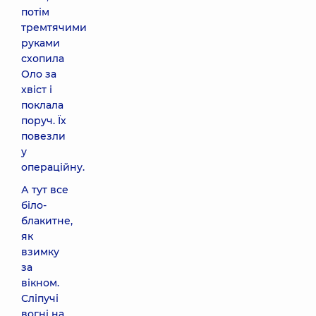
потім
тремтячими
руками
схопила
Оло за
хвіст і
поклала
поруч. Їх
повезли
у
операційну.
А тут все
біло-
блакитне,
як
взимку
за
вікном.
Сліпучі
вогні на