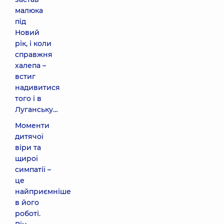
малюка
під
Новий
рік, і коли
справжня
халепа –
встиг
надивитися
того і в
Луганську…
Моменти
дитячої
віри та
щирої
симпатії –
це
найприємніше
в його
роботі.