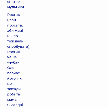
сняться
мультики.
Ростик
навіть
просить,
аби мамі
й Оло
теж дали
спробувати))
Ростик
чеше
«чуба»
Оло і
повчає
його, як
це
завжди
робить
мама.
Сьогодні