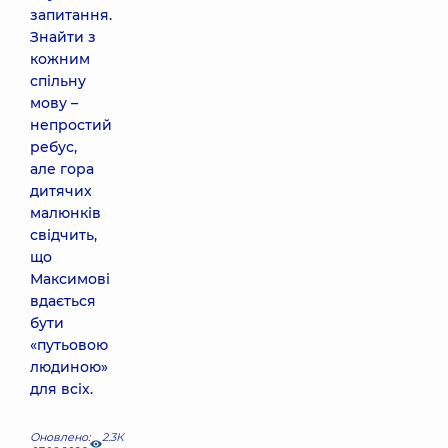
запитання.
Знайти з
кожним
спільну
мову –
непростий
ребус,
але гора
дитячих
малюнків
свідчить,
що
Максимові
вдається
бути
«путьовою
людиною»
для всіх.
Оновлено:
2.3К