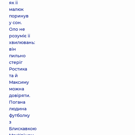
як її
малюк
поринув
у сон.
Оло не
розуміє її
хвилювань:
він
пильно
стеріг
Ростика
та й
Максиму
можна
довіряти.
Погана
людина
футболку
з
Блискавкою