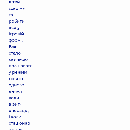
дітей
«своїм»
та
робити
все у
ігровій
формі.
Вже
стало
звичкою
працювати
у режимі
«свято
одного
дня»: і
коли
візит-
операція,
і коли
стаціонар
застав