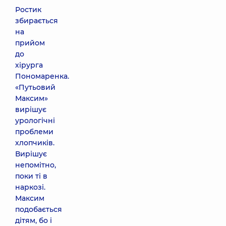
Ростик
збирається
на
прийом
до
хірурга
Пономаренка.
«Путьовий
Максим»
вирішує
урологічні
проблеми
хлопчиків.
Вирішує
непомітно,
поки ті в
наркозі.
Максим
подобається
дітям, бо і