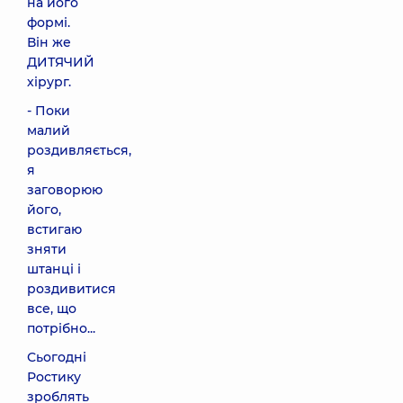
на його
формі.
Він же
ДИТЯЧИЙ
хірург.
- Поки
малий
роздивляється,
я
заговорюю
його,
встигаю
зняти
штанці і
роздивитися
все, що
потрібно...
Сьогодні
Ростику
зроблять