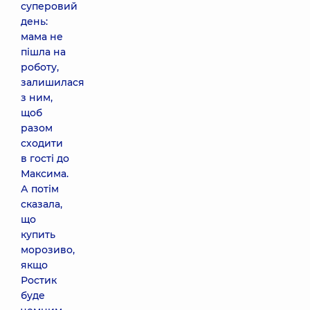
суперовий
день:
мама не
пішла на
роботу,
залишилася
з ним,
щоб
разом
сходити
в гості до
Максима.
А потім
сказала,
що
купить
морозиво,
якщо
Ростик
буде