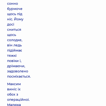
сонно
бурмоче
щось під
ніс. Йому
досі
сниться
щось
солодке,
він ледь
підіймає
тяжкі
повіки і,
дрімаючи,
задоволено
посміхається.
Максим
виніс їх
обох з
операційної.
Малюка