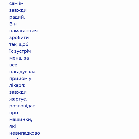
сам їм
завжди
радий.
Він
намагається
зробити
так, щоб
їх зустріч
менш за
все
нагадувала
прийом у
лікаря:
завжди
жартує,
розповідає
про
машинки,
які
невипадково