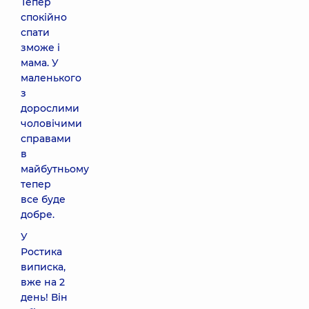
Тепер
спокійно
спати
зможе і
мама. У
маленького
з
дорослими
чоловічими
справами
в
майбутньому
тепер
все буде
добре.
У
Ростика
виписка,
вже на 2
день! Він