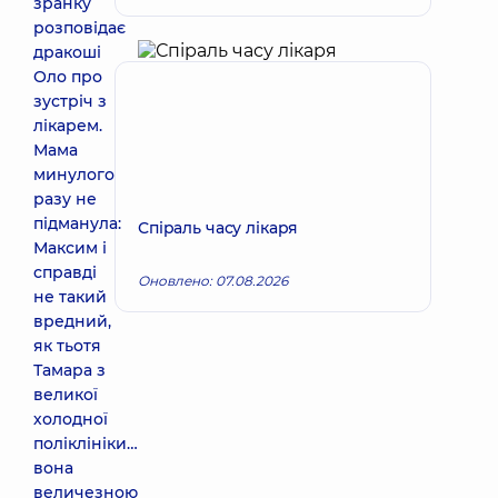
зранку
розповідає
дракоші
Оло про
зустріч з
лікарем.
Мама
минулого
разу не
підманула:
Спіраль часу лікаря
Максим і
справді
Оновлено: 07.08.2026
не такий
вредний,
як тьотя
Тамара з
великої
холодної
поліклініки…
вона
величезною