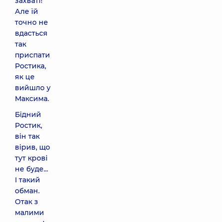
захваті!
Але їй
точно не
вдасться
так
приспати
Ростика,
як це
вийшло у
Максима.
Бідний
Ростик,
він так
вірив, що
тут крові
не буде...
І такий
обман.
Отак з
малими