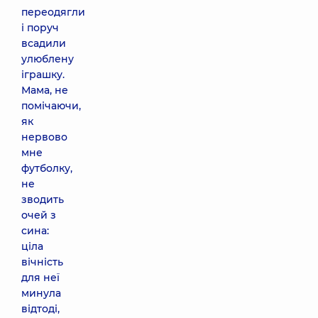
переодягли
і поруч
всадили
улюблену
іграшку.
Мама, не
помічаючи,
як
нервово
мне
футболку,
не
зводить
очей з
сина:
ціла
вічність
для неї
минула
відтоді,