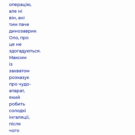
операцію,
але ні
він, ані
тим паче
динозаврик
Оло, про
це не
здогадуються.
Максим
із
захватом
розказує
про чудо-
апарат,
який
робить
солодкі
інгаляції,
після
чого