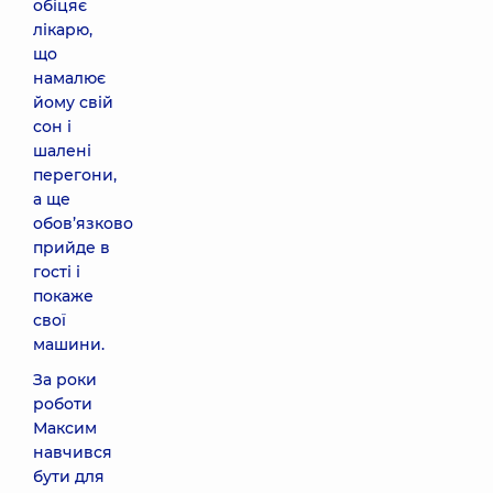
обіцяє
лікарю,
що
намалює
йому свій
сон і
шалені
перегони,
а ще
обов’язково
прийде в
гості і
покаже
свої
машини.
За роки
роботи
Максим
навчився
бути для