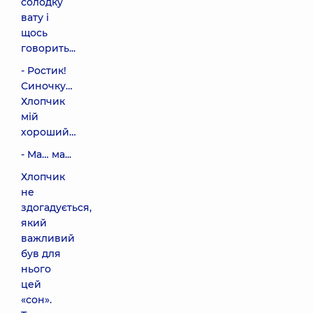
солодку
вату і
щось
говорить...
- Ростик!
Синочку…
Хлопчик
мій
хороший…
- Ма… ма...
Хлопчик
не
здогадується,
який
важливий
був для
нього
цей
«сон».