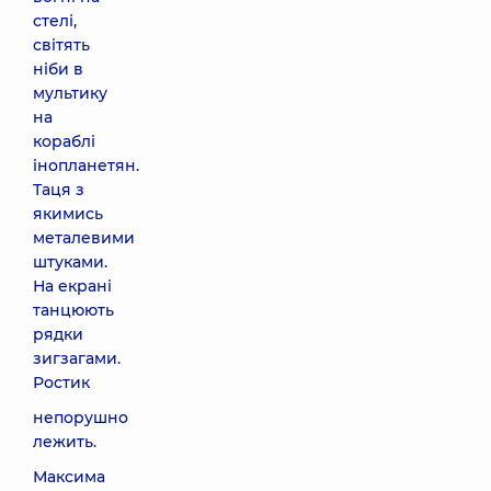
стелі,
світять
ніби в
мультику
на
кораблі
інопланетян.
Таця з
якимись
металевими
штуками.
На екрані
танцюють
рядки
зигзагами.
Ростик
непорушно
лежить.
Максима