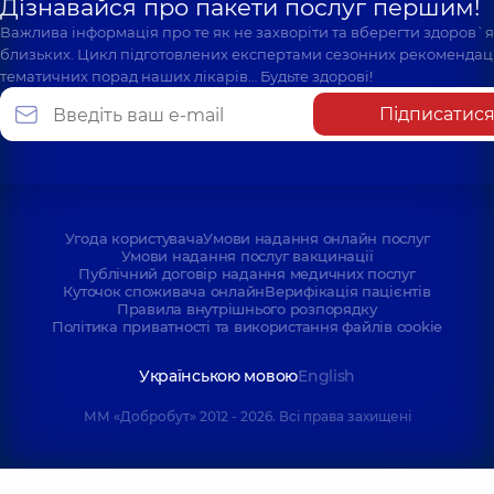
Дізнавайся про пакети послуг першим!
Важлива інформація про те як не захворіти та вберегти здоров`
близьких. Цикл підготовлених експертами сезонних рекомендаці
тематичних порад наших лікарів… Будьте здорові!
Підписатис
Угода користувача
Умови надання онлайн послуг
Умови надання послуг вакцинації
Публічний договір надання медичних послуг
Куточок споживача онлайн
Верифікація пацієнтів
Правила внутрішнього розпорядку
Політика приватності та використання файлів cookie
Українською мовою
English
ММ «Добробут» 2012 - 2026. Всі права захищені