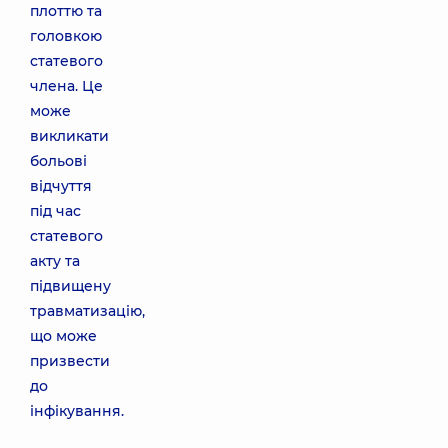
плоттю та
головкою
статевого
члена. Це
може
викликати
больові
відчуття
під час
статевого
акту та
підвищену
травматизацію,
що може
призвести
до
інфікування.