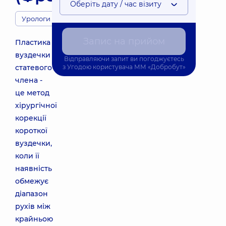
Оберіть дату / час візиту
Урологи
Запис на прийом
Пластика
вуздечки
Відправляючи запит ви погоджуєтесь
статевого
з
Угодою користувача
ММ «Добробут»
члена -
це метод
хірургічної
корекції
короткої
вуздечки,
коли її
наявність
обмежує
діапазон
рухів між
крайньою