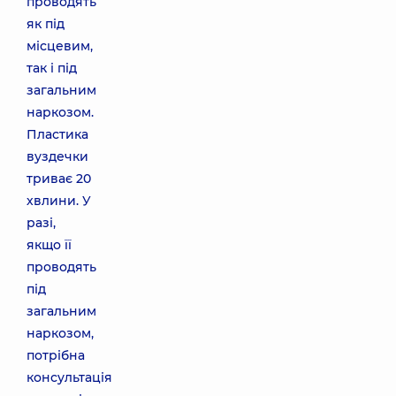
проводять
як під
місцевим,
так і під
загальним
наркозом.
Пластика
вуздечки
триває 20
хвлини. У
разі,
якщо її
проводять
під
загальним
наркозом,
потрібна
консультація