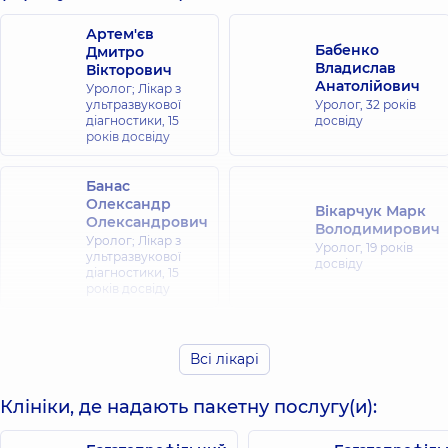
Артем'єв
Бабенко
Дмитро
Владислав
Вікторович
Анатолійович
Уролог; Лікар з
ультразвукової
Уролог,
32 років
діагностики,
15
досвіду
років досвіду
Банас
Олександр
Вікарчук Марк
Олександрович
Володимирович
Уролог; Лікар з
Уролог,
19 років
ультразвукової
досвіду
діагностики,
15
років досвіду
Голяк Руслан
Галат
Антонович
Всі лікарі
Олександр
Уролог; Лікар з
Михайлович
ультразвукової
Уролог,
19 років
Клініки, де надають пакетну послугу(и):
діагностики,
20
досвіду
років досвіду