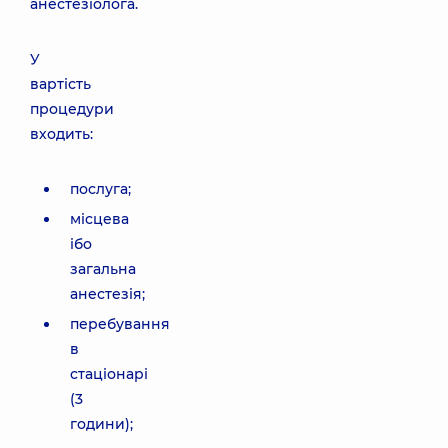
анестезіолога.
У
вартість
процедури
входить:
послуга;
місцева
ібо
загальна
анестезія;
перебування
в
стаціонарі
(3
години);