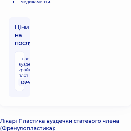
медикаменти.
Ціни
на
послуги:
Пластика
вуздечки
крайньої
плоті
13940 грн
Лікарі Пластика вуздечки статевого члена
(Френулопластика):