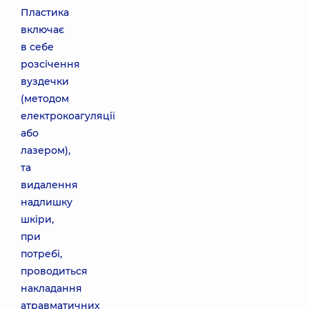
Пластика
включає
в себе
розсічення
вуздечки
(методом
електрокоагуляції
або
лазером),
та
видалення
надлишку
шкіри,
при
потребі,
проводиться
накладання
атравматичних