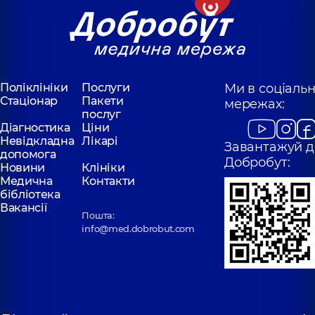
Володимира Івасюка
Святошинська, 3-Б
(Героїв Сталінграда),
Київ
16-В, м. Київ
Медичний Центр
Медичний Цен
«Добробут» для
«Добробут» дл
дорослих на
всієї родини н
Поліклініки
Послуги
Ми в соціаль
Позняках
Позняках
Стаціонар
Пакети
мережах:
Поліклініка
вул.
Поліклініка
вул.
послуг
Олександра Мишуги,
Драгоманова, 21-А
Діагностика
Ціни
12, м. Київ
Київ
Невідкладна
Лікарі
Завантажуй д
допомога
Добробут:
Новини
Клініки
Медична
Контакти
бібліотека
Вакансії
Пошта:
info@med.dobrobut.com