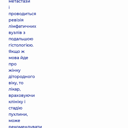
метастази
і
проводиться
ревізія
лімфатичних
вузлів з
подальшою
гістологією.
Якщо ж
мова йде
про
жінку
дітородного
віку, то
лікар,
враховуючи
клініку і
стадію
пухлини,
може
рекомендувати