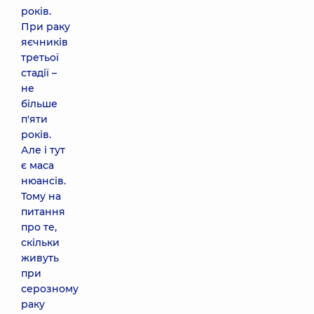
років.
При раку
яєчників
третьої
стадії –
не
більше
п'яти
років.
Але і тут
є маса
нюансів.
Тому на
питання
про те,
скільки
живуть
при
серозному
раку