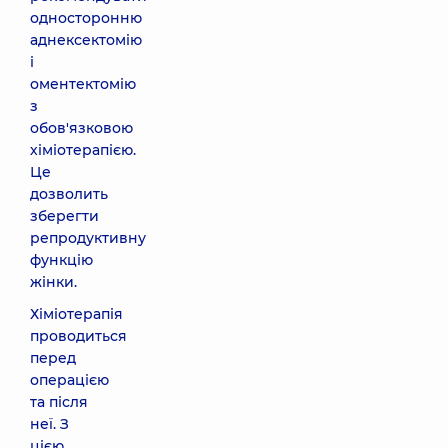
односторонню
аднексектомію
і
оментектомію
з
обов'язковою
хіміотерапією.
Це
дозволить
зберегти
репродуктивну
функцію
жінки.
Хіміотерапія
проводиться
перед
операцією
та після
неї. З
цією