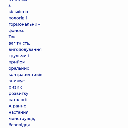
з
кількістю
пологів і
гормональним
фоном.
Так,
вагітність,
вигодовування
грудьми і
прийом
оральних
контрацептивів
знижує
ризик
розвитку
патології.
А раннє
настання
менструації,
безпліддя