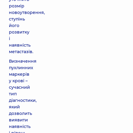
розмір
новоутворення,
ступінь
його
розвитку
і
наявність
метастазів.
Визначення
пухлинних
маркерів
у крові –
сучасний
тип
діагностики,
який
дозволить
виявити
наявність