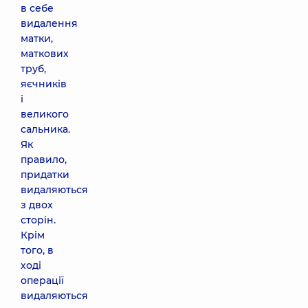
в себе
видалення
матки,
маткових
труб,
яєчників
і
великого
сальника.
Як
правило,
придатки
видаляються
з двох
сторін.
Крім
того, в
ході
операції
видаляються