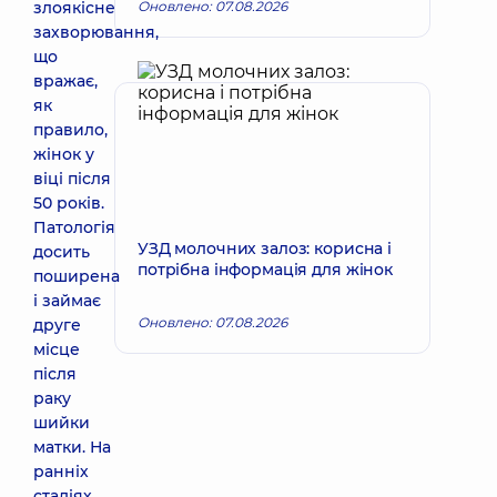
злоякісне
Оновлено: 07.08.2026
захворювання,
що
вражає,
як
правило,
жінок у
віці після
50 років.
Патологія
УЗД молочних залоз: корисна і
досить
потрібна інформація для жінок
поширена
і займає
Оновлено: 07.08.2026
друге
місце
після
раку
шийки
матки. На
ранніх
стадіях