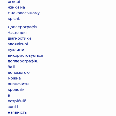
огляді
жінки на
гінекологічному
кріслі.
Доплерографія.
Часто для
діагностики
злоякісної
пухлини
використовується
доплерографія.
За її
допомогою
можна
визначити
кровотік
в
потрібній
зоні і
наявність