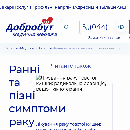
Лікарі
Послуги
Профільні напрями
Адреси
Ціни
Більше
Акції
(044) 495-2-888
Замовити дзвінок
Головна
Медична бібліотека
Ранні та пізні симптоми раку яєчників у жінок – важлива інформація
Ранні
Читайте також:
та
пізні
симптоми
раку
Лікування раку товстої кишки:
радикальна резекція, радіо-,