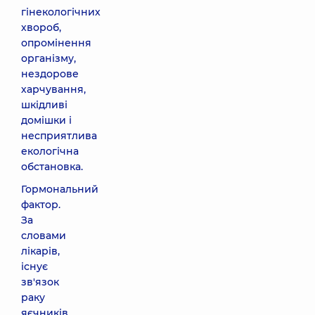
гінекологічних
хвороб,
опромінення
організму,
нездорове
харчування,
шкідливі
домішки і
несприятлива
екологічна
обстановка.
Гормональний
фактор.
За
словами
лікарів,
існує
зв'язок
раку
яєчників