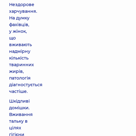
Нездорове
харчування.
На думку
фахівців,
у жінок,
що
вживають
надмірну
кількість
тваринних
жирів,
патологія
діагностується
частіше.
Шкідливі
домішки.
Вживання
тальку в
цілях
гігієни