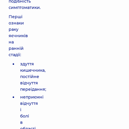
подібність
симптоматики.
Перші
ознаки
раку
яєчників
на
ранній
стадії:
здуття
кишечника,
постійне
відчуття
переїдання;
неприємні
відчуття
і
болі
в
області