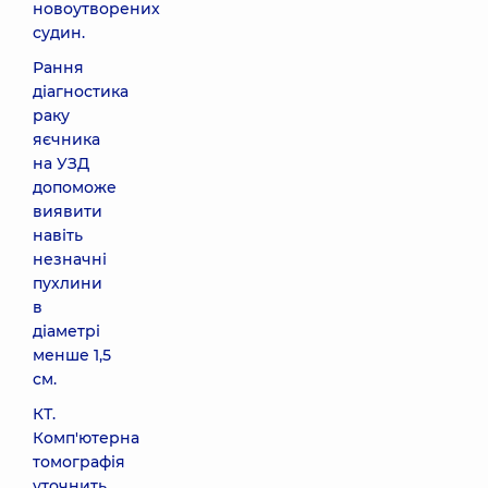
новоутворених
судин.
Рання
діагностика
раку
яєчника
на УЗД
допоможе
виявити
навіть
незначні
пухлини
в
діаметрі
менше 1,5
см.
КТ.
Комп'ютерна
томографія
уточнить