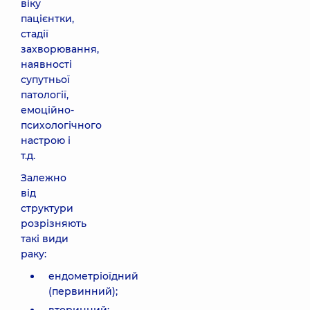
віку
пацієнтки,
стадії
захворювання,
наявності
супутньої
патології,
емоційно-
психологічного
настрою і
т.д.
Залежно
від
структури
розрізняють
такі види
раку:
ендометріоїдний
(первинний);