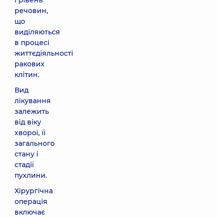
і рівень
речовин,
що
виділяються
в процесі
життєдіяльності
ракових
клітин.
Вид
лікування
залежить
від віку
хворої, її
загального
стану і
стадії
пухлини.
Хірургічна
операція
включає