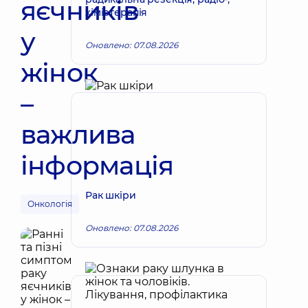
яєчників
хіміотерапія
у
Оновлено: 07.08.2026
жінок
–
важлива
інформація
Рак шкіри
Онкологія
Оновлено: 07.08.2026