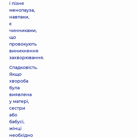
і пізня
менопауза,
навпаки,
є
чинниками,
що
провокують
виникнення
захворювання.
Спадковість.
Якщо
хвороба
була
виявлена
у матері,
сестри
або
бабусі,
жінці
необхідно