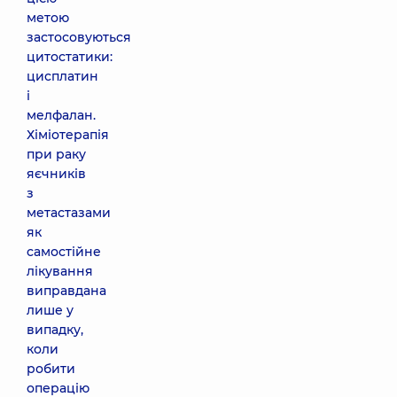
метою
застосовуються
цитостатики:
цисплатин
і
мелфалан.
Хіміотерапія
при раку
яєчників
з
метастазами
як
самостійне
лікування
виправдана
лише у
випадку,
коли
робити
операцію