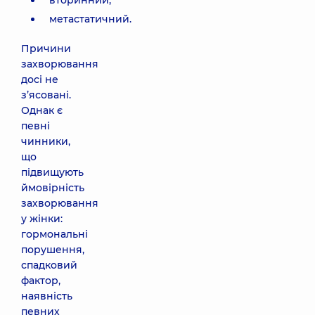
вторинний;
метастатичний.
Причини
захворювання
досі не
з’ясовані.
Однак є
певні
чинники,
що
підвищують
ймовірність
захворювання
у жінки:
гормональні
порушення,
спадковий
фактор,
наявність
певних