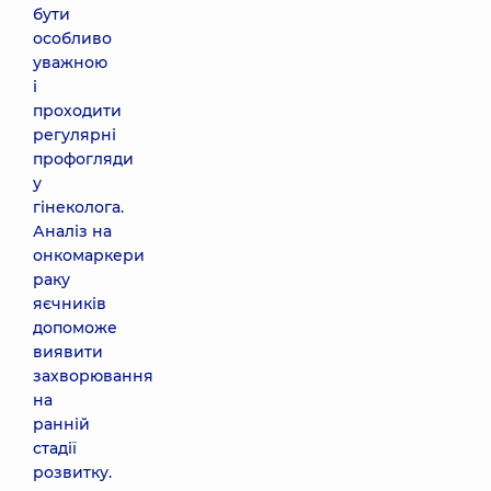
бути
особливо
уважною
і
проходити
регулярні
профогляди
у
гінеколога.
Аналіз на
онкомаркери
раку
яєчників
допоможе
виявити
захворювання
на
ранній
стадії
розвитку.