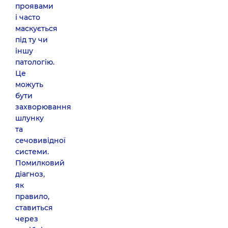
проявами
і часто
маскується
під ту чи
іншу
патологію.
Це
можуть
бути
захворювання
шлунку
та
сечовивідної
системи.
Помилковий
діагноз,
як
правило,
ставиться
через