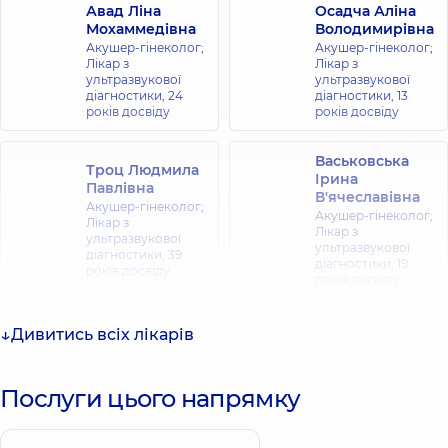
Авад Ліна
Осадча Аліна
Мохаммедівна
Володимирівна
Акушер-гінеколог;
Акушер-гінеколог;
Лікар з
Лікар з
ультразвукової
ультразвукової
діагностики,
24
діагностики,
13
років досвіду
років досвіду
Васьковська
Троц Людмила
Ірина
Павлівна
В'ячеславівна
Акушер-гінеколог;
Акушер-гінеколог;
Лікар з
Лікар з
ультразвукової
ультразвукової
діагностики,
39
діагностики,
19
років досвіду
років досвіду
Кліманська
Дивитись всіх лікарів
Жаров Валерій
Наталія
Валерійович
Олександрівна
Акушер-гінеколог;
Акушер-гінеколог;
Лікар з
Послуги цього напрямку
Лікар з
ультразвукової
ультразвукової
діагностики,
21
діагностики,
39
років досвіду
років досвіду