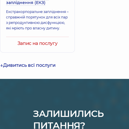
запліднення (ЕКЗ)
Екстракорпоральне запліднення –
справжній порятунок для всіх пар
з репродуктивною дисфункцією,
які мріють про власну дитину.
Запис на послугу
Дивитись всі послуги
ЗАЛИШИЛИСЬ
ПИТАННЯ?