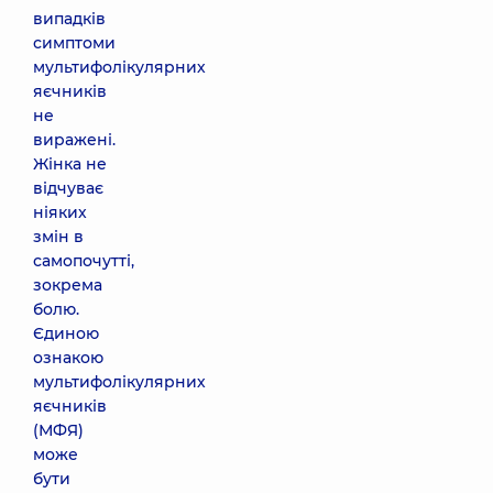
випадків
симптоми
мультифолікулярних
яєчників
не
виражені.
Жінка не
відчуває
ніяких
змін в
самопочутті,
зокрема
болю.
Єдиною
ознакою
мультифолікулярних
яєчників
(МФЯ)
може
бути