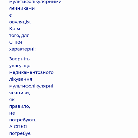
мультифолікулярними
яєчниками
є
овуляція.
Крім
того, для
СПКЯ
характерні:
Зверніть
увагу, що
медикаментозного
лікування
мультифолікулярні
яєчники,
як
правило,
не
потребують.
А СПКЯ
потребує