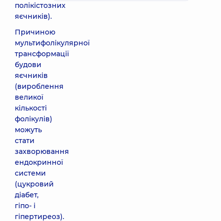
полікістозних
яєчників).
Причиною
мультифолікулярної
трансформації
будови
яєчників
(вироблення
великої
кількості
фолікулів)
можуть
стати
захворювання
ендокринної
системи
(цукровий
діабет,
гіпо- і
гіпертиреоз).