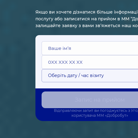
Якщо ви хочете дізнатися більше інформаці
послугу або записатися на прийом в ММ “До
залишайте заявку з вами зв’яжеться наш к
Оберіть дату / час візиту
Запис на прийом
Відправляючи запит ви погоджуєтесь з
Уг
користувача
ММ «Добробут»