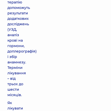
терапію
допоможуть
результати
додаткових
досліджень
(УЗД,
аналіз
крові на
гормони,
доплерографія)
і збір
анамнезу.
Терміни
лікування
– від
трьох до
шести
місяців.
Як
лікувати