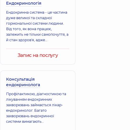
Ендокринологія
Ендокринна система - це частина
Сірук Леонід
Парпалей
дуже великої та складної
Петрович
Євген Іванович
гормональної системи людини.
Акушер-гінеколог;
Акушер-гінеколог;
Від того, як вона працює,
Лікар з
Генетик; Лікар з
ультразвукової
ультразвукової
залежить не тільки самопочуття, а
діагностики,
37
діагностики,
30
й стан здоров'я, адже
років досвіду
років досвіду
гормональний дисбаланс, до
якого може призвести будь-який
Запис на послугу
збій у роботі цієї системи,
Голенко
Малахова Аліна
Роксолана
Сергіївна
Іванівна
Акушер-гінеколог;
Акушер-гінеколог;
Лікар з
Лікар з
Консультація
ультразвукової
ультразвукової
ендокринолога
діагностики,
14
діагностики,
26
років досвіду
років досвіду
Профілактикою, діагностикою та
лікуванням ендокринних
захворювань займається лікар-
Паньків
Метревелі
ендокринолог. Багато
Геннадій
Єлісо
захворювань ендокринної
Ігорович
Зелимханівна
системи вимагають
Акушер-гінеколог;
Акушер-гінеколог;
систематичного контролю,
Лікар з
Лікар з