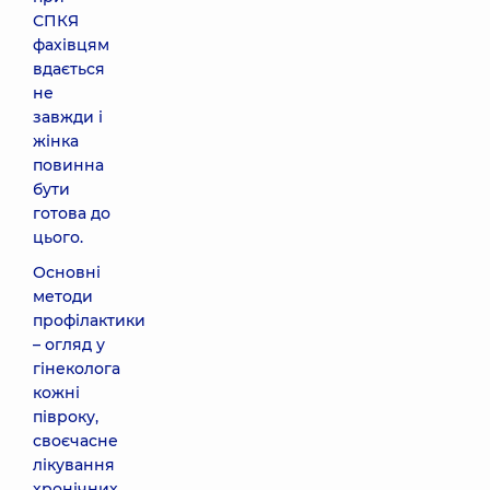
СПКЯ
фахівцям
вдається
не
завжди і
жінка
повинна
бути
готова до
цього.
Основні
методи
профілактики
– огляд у
гінеколога
кожні
півроку,
своєчасне
лікування
хронічних