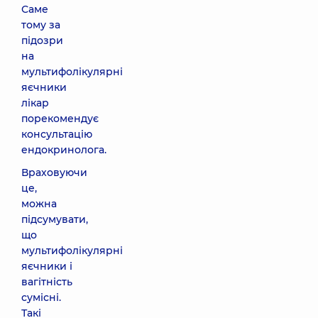
Саме
тому за
підозри
на
мультифолікулярні
яєчники
лікар
порекомендує
консультацію
ендокринолога.
Враховуючи
це,
можна
підсумувати,
що
мультифолікулярні
яєчники і
вагітність
сумісні.
Такі