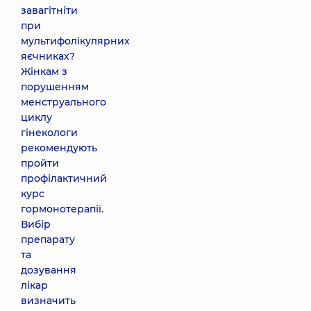
завагітніти
при
мультифолікулярних
яєчниках?
Жінкам з
порушенням
менструального
циклу
гінекологи
рекомендують
пройти
профілактичний
курс
гормонотерапії.
Вибір
препарату
та
дозування
лікар
визначить