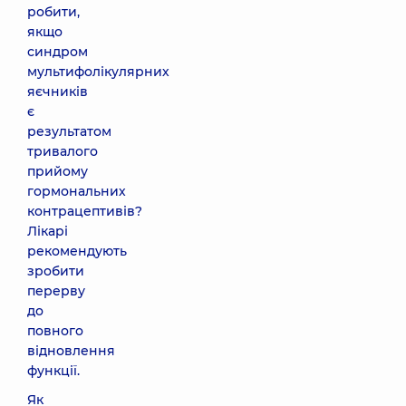
робити,
якщо
синдром
мультифолікулярних
яєчників
є
результатом
тривалого
прийому
гормональних
контрацептивів?
Лікарі
рекомендують
зробити
перерву
до
повного
відновлення
функції.
Як