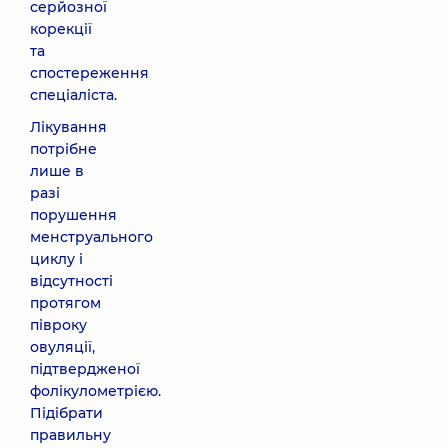
серйозної
корекції
та
спостереження
спеціаліста.
Лікування
потрібне
лише в
разі
порушення
менструального
циклу і
відсутності
протягом
півроку
овуляції,
підтвердженої
фолікулометрією.
Підібрати
правильну