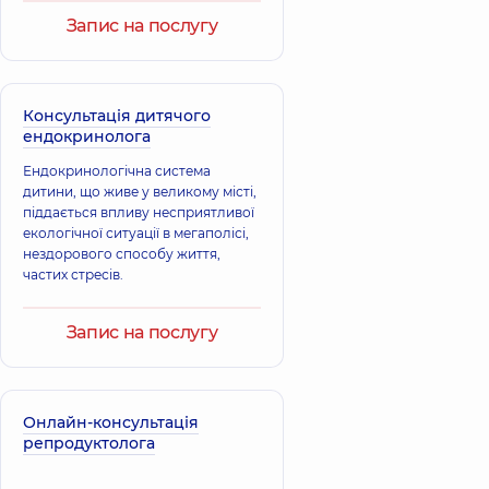
ультразвукової
ультразвукової
спостереження або корекції
Запис на послугу
діагностики,
17
діагностики,
35
обраної схеми лікування.
років досвіду
років досвіду
Консультація дитячого
ендокринолога
Ендокринологічна система
дитини, що живе у великому місті,
піддається впливу несприятливої ​​
екологічної ситуації в мегаполісі,
нездорового способу життя,
частих стресів.
Запис на послугу
Онлайн-консультація
репродуктолога