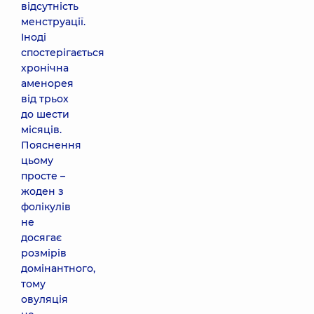
відсутність
менструації.
Іноді
спостерігається
хронічна
аменорея
від трьох
до шести
місяців.
Пояснення
цьому
просте –
жоден з
фолікулів
не
досягає
розмірів
домінантного,
тому
овуляція