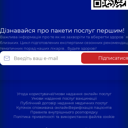
Дізнавайся про пакети послуг першим!
Важлива інформація про те як не захворіти та вберегти здоров`
близьких. Цикл підготовлених експертами сезонних рекомендаці
тематичних порад наших лікарів… Будьте здорові!
Підписатис
Угода користувача
Умови надання онлайн послуг
Умови надання послуг вакцинації
Публічний договір надання медичних послуг
Куточок споживача онлайн
Верифікація пацієнтів
Правила внутрішнього розпорядку
Політика приватності та використання файлів cookie