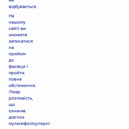
не
відбувається.
На
нашому
сайті ви
зможете
записатися
на
прийом
до
фахівця і
пройти
повне
обстеження.
Лікар
розповість,
що
означає
діагноз
мультифолікулярні