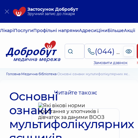
Застосунок Добробут
Зручний запис до лікаря
Лікарі
Послуги
Профільні напрями
Адреси
Ціни
Більше
Акції
(044) 495-2-888
Замовити дзвінок
Головна
Медична бібліотека
Основні ознаки мультифолікулярних яєчників (МФЯ) – інформація для пацієнтів
Основні
Читайте також:
ознаки
мультифолікулярних
яєчників