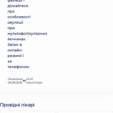
фахівця і
дізнайтеся
про
особливості
овуляції
при
мультифолікулярних
яєчниках.
Запис в
онлайн-
режимі і
за
телефоном.
Оновлено:
24.5К
09.08.2026
переглядів
Провідні лікарі