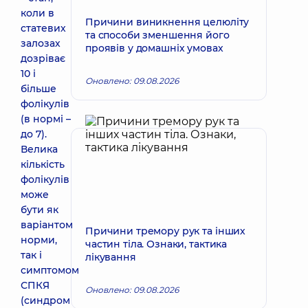
коли в
Причини виникнення целюліту
статевих
та способи зменшення його
залозах
проявів у домашніх умовах
дозріває
10 і
Оновлено: 09.08.2026
більше
фолікулів
(в нормі –
до 7).
Велика
кількість
фолікулів
може
бути як
варіантом
Причини тремору рук та інших
норми,
частин тіла. Ознаки, тактика
так і
лікування
симптомом
СПКЯ
Оновлено: 09.08.2026
(синдром