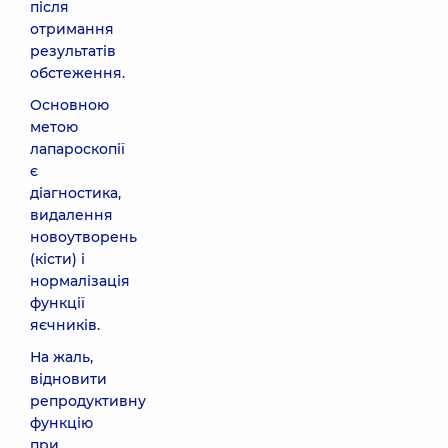
після
отримання
результатів
обстеження.
Основною
метою
лапароскопії
є
діагностика,
видалення
новоутворень
(кісти) і
нормалізація
функції
яєчників.
На жаль,
відновити
репродуктивну
функцію
при