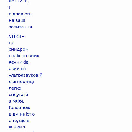
яєчники,
і
відповість
на ваші
запитання.
СПКЯ –
це
синдром
полікістозних
яєчників,
який на
ультразвуковій
діагностиці
легко
сплутати
з МФЯ.
Головною
відмінністю
є те, що в
жінки з