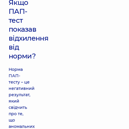
Якщо
ПАП-
тест
показав
відхилення
від
норми?
Норма
ПАП-
тесту – це
негативний
результат,
який
свідчить
про те,
що
аномальних