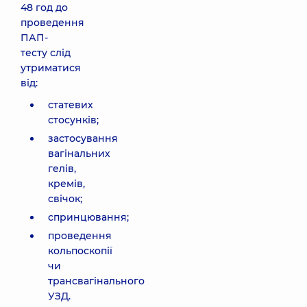
48 год до
проведення
ПАП-
тесту слід
утриматися
від:
статевих
стосунків;
застосування
вагінальних
гелів,
кремів,
свічок;
спринцювання;
проведення
кольпоскопії
чи
трансвагінального
УЗД.