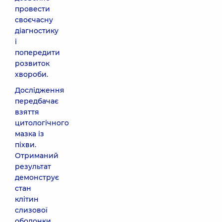
провести
своєчасну
діагностику
і
попередити
розвиток
хвороби.
Дослідження
передбачає
взяття
цитологічного
мазка із
піхви.
Отриманий
результат
демонструє
стан
клітин
слизової
оболонки