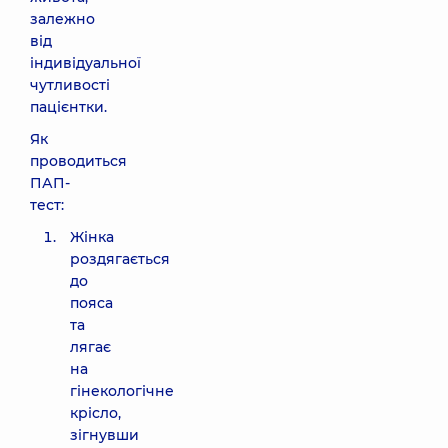
залежно
від
індивідуальної
чутливості
пацієнтки.
Як
проводиться
ПАП-
тест:
Жінка
роздягається
до
пояса
та
лягає
на
гінекологічне
крісло,
зігнувши