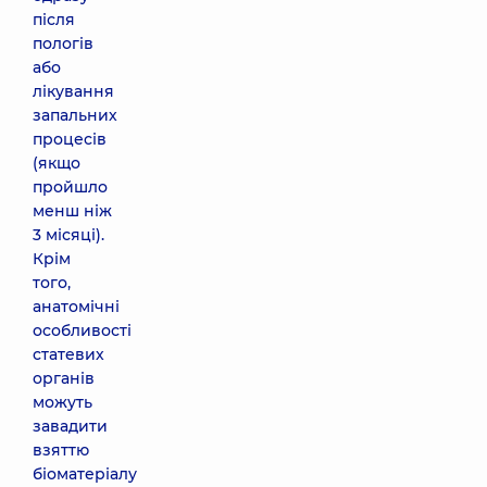
після
пологів
або
лікування
запальних
процесів
(якщо
пройшло
менш ніж
3 місяці).
Крім
того,
анатомічні
особливості
статевих
органів
можуть
завадити
взяттю
біоматеріалу