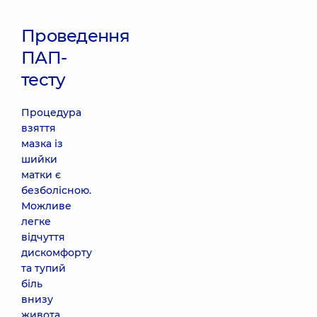
Проведення
ПАП-
тесту
Процедура
взяття
мазка із
шийки
матки є
безболісною.
Можливе
легке
відчуття
дискомфорту
та тупий
біль
внизу
живота,