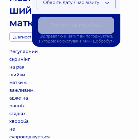
Оберіть дату / час візиту
шийки
матки)
Запис на прийом
Відправляючи запит ви погоджуєтесь
Діагности
з
Угодою користувача
ММ «Добробут»
Регулярний
скринінг
на рак
шийки
матки є
важливим,
адже на
ранніх
стадіях
хвороба
не
супроводжується