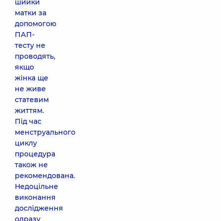
шийки
матки за
допомогою
ПАП-
тесту не
проводять,
якщо
жінка ще
не живе
статевим
життям.
Під час
менструального
циклу
процедура
також не
рекомендована.
Недоцільне
виконання
дослідження
одразу