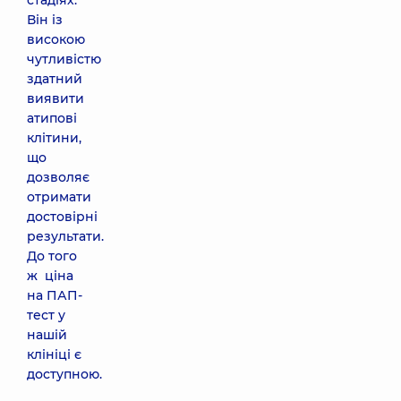
стадіях.
Він із
високою
чутливістю
здатний
виявити
атипові
клітини,
що
дозволяє
отримати
достовірні
результати.
До того
ж ціна
на ПАП-
тест у
нашій
клініці є
доступною.