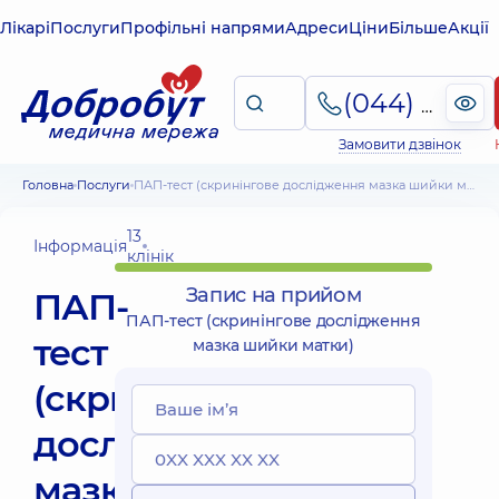
Лікарі
Послуги
Профільні напрями
Адреси
Ціни
Більше
Акції
(044) 495-2-888
Замовити дзвінок
Головна
Послуги
ПАП-тест (скринінгове дослідження мазка шийки матки)
13
Інформація
клінік
Запис на прийом
ПАП-
ПАП-тест (скринінгове дослідження
тест
мазка шийки матки)
(скринінгове
дослідження
мазка