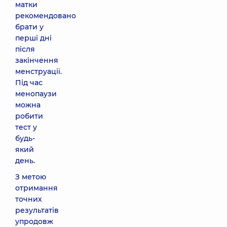
матки
рекомендовано
брати у
перші дні
після
закінчення
менструації.
Під час
менопаузи
можна
робити
тест у
будь-
який
день.
З метою
отримання
точних
результатів
упродовж