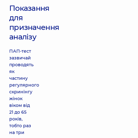
Показання
для
призначення
аналізу
ПАП-тест
зазвичай
проводять
як
частину
регулярного
скринінгу
жінок
віком від
21 до 65
років,
тобто раз
на три