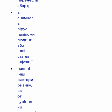
перенесла
аборт;
в
анамнезі
є
вірус
папіломи
людини
або
інші
статеві
інфекції;
наявні
інші
фактори
ризику,
як-
от
куріння
чи