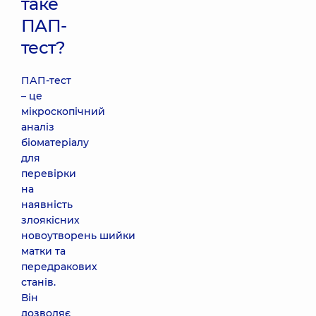
таке
ПАП-
тест?
ПАП-тест
– це
мікроскопічний
аналіз
біоматеріалу
для
перевірки
на
наявність
злоякісних
новоутворень шийки
матки та
передракових
станів.
Він
дозволяє