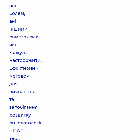
ані
болем,
ані
іншими
симптомами,
які
можуть
насторожити.
Ефективним
методом
для
виявлення
та
запобігання
розвитку
онкопатології
є ПАП-
тест.