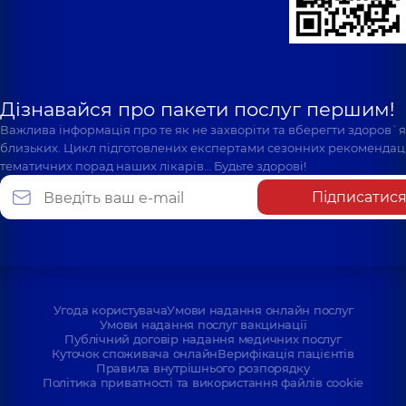
Дізнавайся про пакети послуг першим!
Важлива інформація про те як не захворіти та вберегти здоров`
близьких. Цикл підготовлених експертами сезонних рекомендаці
тематичних порад наших лікарів… Будьте здорові!
Підписатис
Угода користувача
Умови надання онлайн послуг
Умови надання послуг вакцинації
Публічний договір надання медичних послуг
Куточок споживача онлайн
Верифікація пацієнтів
Правила внутрішнього розпорядку
Політика приватності та використання файлів cookie