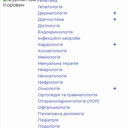
Генетика
Фурман
3
Гепатологія
Іван
років
Дерматологія
досвіду
Ігорович
Діагностика
5
52
Дієтологія
відгука
Ендокринологія
Лікар
Інфекційні хвороби
фізичної
Кардіологія
та
Косметологія
реабілітаційної
медицини
Мамологія
(ФРМ);
Мануальна терапія
Вертебролог
Неврологія
Неонатологія
Медичний
Нефрологія
Центр
«Добробут»
Онкологія
для всієї
Ортопедія та травматологія
родини на
Оториноларингологія (ЛОР)
Оболоні
Офтальмологія
просп.
Володимира
Паліативна допомога
Івасюка
Педіатрія
(Героїв
Запис до лікаря
Сталінграда),
Подологiя