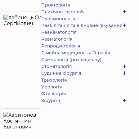
16-В, м. Київ
Проктологія
Психічне здоров'я
Пульмонологія
Хабенець
15
Реабілітація та відновне лікування
Олег
років
Реаніматологія
досвіду
Сергійович
Ревматологія
5
191
Репродуктологія
відгук
Сімейна медицина та Терапія
Уролог
Сомнологія (розлади сну)
Стоматологія
Багатопрофільний
Медичний Центр
Судинна хірургія
«Добробут» 24/7
Трихологія
на просп. Миколи
Урологія
Бажана
Фтизіатрія
Запис до лікаря
просп. Миколи
Бажана, 12-А, м. Київ
Хірургія
Харитонов
32
Костянтин
років
приймає
досвіду
дітей
Євгенович