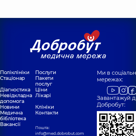
Поліклініки
Послуги
Ми в соціаль
Стаціонар
Пакети
мережах:
послуг
Діагностика
Ціни
Невідкладна
Лікарі
Завантажуй д
допомога
Добробут:
Новини
Клініки
Медична
Контакти
бібліотека
Вакансії
Пошта:
info@med.dobrobut.com