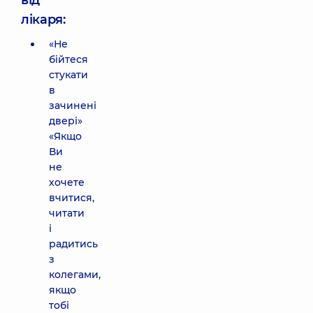
від
лікаря:
«Не
бійтеся
стукати
в
зачинені
двері»
«Якщо
Ви
не
хочете
вчитися,
читати
і
радитись
з
колегами,
якщо
тобі