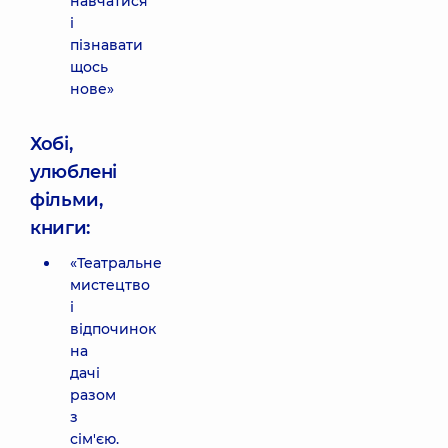
навчатися
і
пізнавати
щось
нове»
Хобі,
улюблені
фільми,
книги:
«Театральне
мистецтво
і
відпочинок
на
дачі
разом
з
сім'єю.