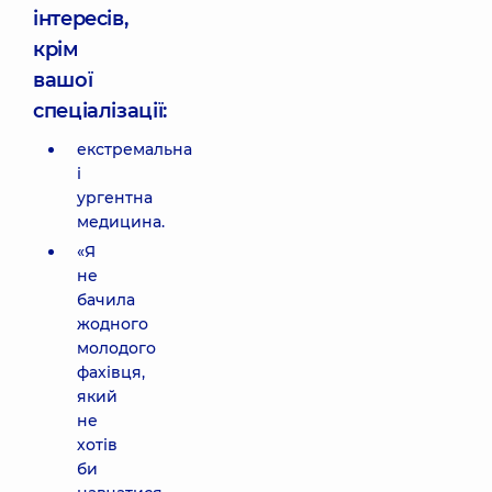
інтересів,
крім
вашої
спеціалізації:
екстремальна
і
ургентна
медицина.
«Я
не
бачила
жодного
молодого
фахівця,
який
не
хотів
би