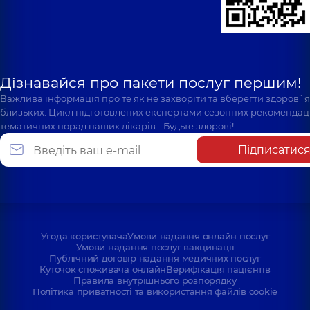
Дізнавайся про пакети послуг першим!
Важлива інформація про те як не захворіти та вберегти здоров`
близьких. Цикл підготовлених експертами сезонних рекомендаці
тематичних порад наших лікарів… Будьте здорові!
Підписатис
Угода користувача
Умови надання онлайн послуг
Умови надання послуг вакцинації
Публічний договір надання медичних послуг
Куточок споживача онлайн
Верифікація пацієнтів
Правила внутрішнього розпорядку
Політика приватності та використання файлів cookie