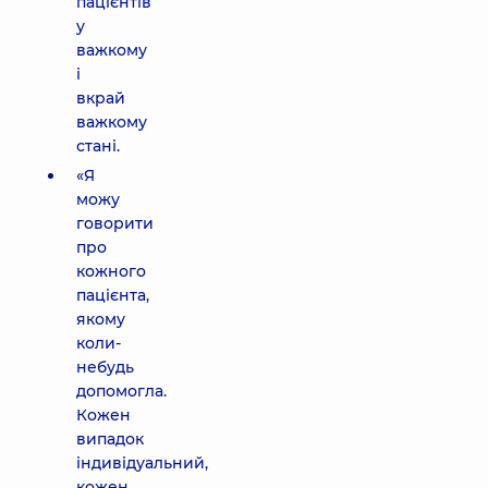
пацієнтів
у
важкому
і
вкрай
важкому
стані.
«Я
можу
говорити
про
кожного
пацієнта,
якому
коли-
небудь
допомогла.
Кожен
випадок
індивідуальний,
кожен