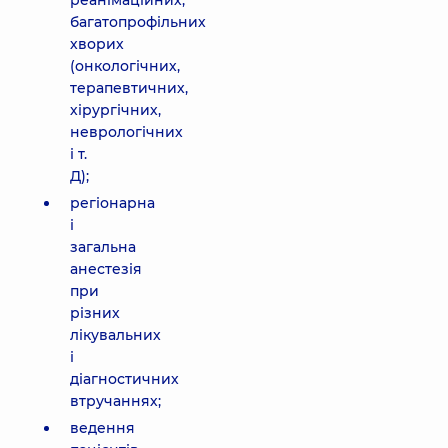
реанімаційних,
багатопрофільних
хворих
(онкологічних,
терапевтичних,
хірургічних,
неврологічних
і т.
Д);
регіонарна
і
загальна
анестезія
при
різних
лікувальних
і
діагностичних
втручаннях;
ведення