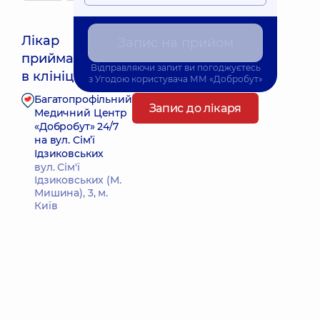
Лікар
Запис на прийом
приймає
Найближчий час прийому: 15.08.2026 8:30
Відправляючи запит ви погоджуєтесь
в клініці
з
Угодою користувача
ММ «Добробут»
Багатопрофільний
Запис до лікаря
Медичний Центр
«Добробут» 24/7
на вул. Сім’ї
Ідзиковських
вул. Сім'ї
Ідзиковських (М.
Мишина), 3, м.
Київ