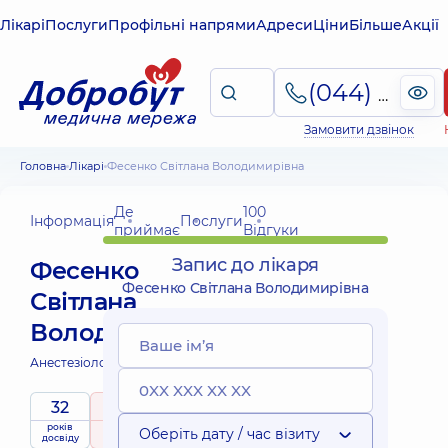
Лікарі
Послуги
Профільні напрями
Адреси
Ціни
Більше
Акції
(044) 495-2-888
Замовити дзвінок
Головна
Лікарі
Фесенко Світлана Володимирівна
Де
100
Інформація
Послуги
приймає
Відгуки
Запис до лікаря
Фесенко
Фесенко Світлана Володимирівна
Світлана
Володимирівна
Анестезіолог;
32
5
/ 5
років
рейтинг
на підставі
Оберіть дату / час візиту
досвіду
100 Відгуки