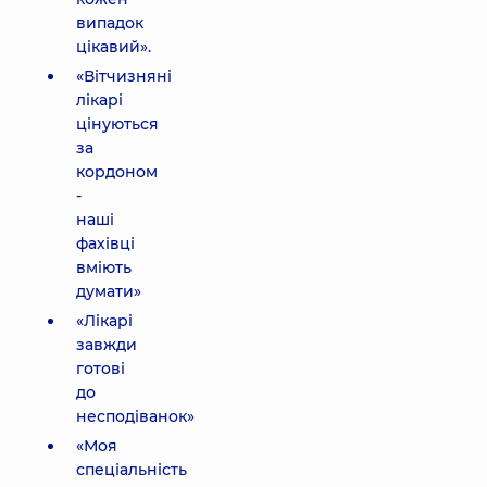
випадок
цікавий».
«Вітчизняні
лікарі
цінуються
за
кордоном
-
наші
фахівці
вміють
думати»
«Лікарі
завжди
готові
до
несподіванок»
«Моя
спеціальність