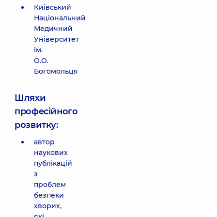
Київський
Національний
Медичний
Університет
ім.
О.О.
Богомольця
Шляхи
професійного
розвитку:
автор
наукових
публікацій
з
проблем
безпеки
хворих,
які