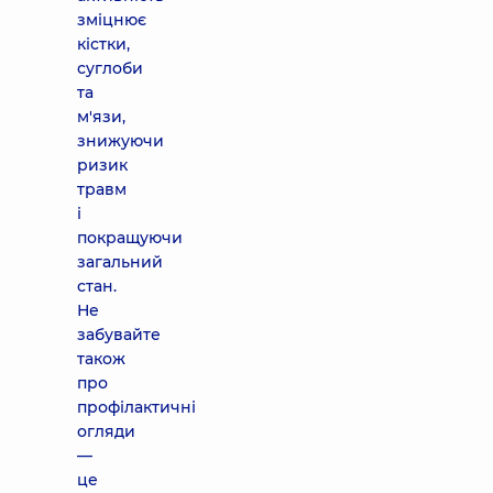
зміцнює
кістки,
суглоби
та
м'язи,
знижуючи
ризик
травм
і
покращуючи
загальний
стан.
Не
забувайте
також
про
профілактичні
огляди
—
це