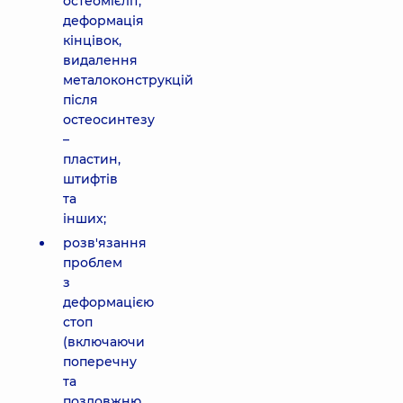
остеомієліт,
деформація
кінцівок,
видалення
металоконструкцій
після
остеосинтезу
–
пластин,
штифтів
та
інших;
розв'язання
проблем
з
деформацією
стоп
(включаючи
поперечну
та
поздовжню