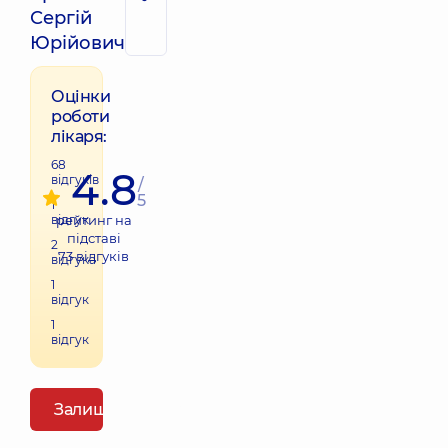
Сергій
Юрійович
Оцінки
роботи
лікаря:
68
4.8
відгуків
/
5
1
відгук
рейтинг на
підставі
2
73
відгуків
відгука
1
відгук
1
відгук
Залишити відгук