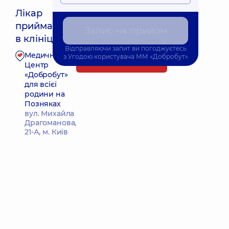
Лікар
приймає
Найближчий час прийому: 17.08.2026 9:30
Запис на прийом
в клініці
Відправляючи запит ви погоджуєтесь
Медичний
з
Угодою користувача
ММ «Добробут»
Запис до лікаря
Центр
«Добробут»
для всієї
родини на
Позняках
вул. Михайла
Драгоманова,
21-А, м. Київ