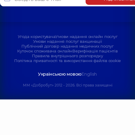
Угода користувача
Умови надання онлайн послуг
Умови надання послуг вакцинації
Публічний договір надання медичних послуг
Куточок споживача онлайн
Верифікація пацієнтів
Правила внутрішнього розпорядку
Політика приватності та використання файлів cookie
Українською мовою
English
ММ «Добробут» 2012 - 2026. Всі права захищені