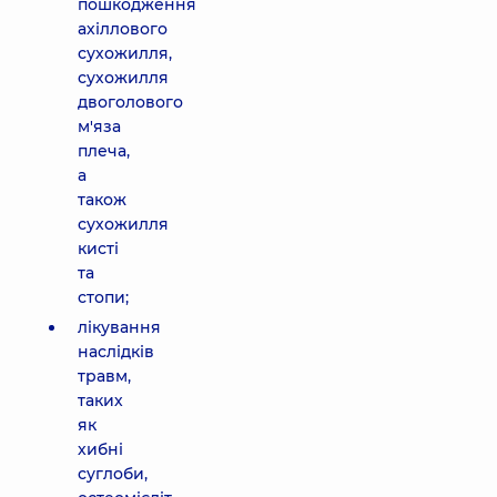
пошкодження
ахіллового
сухожилля,
сухожилля
двоголового
м'яза
плеча,
а
також
сухожилля
кисті
та
стопи;
лікування
наслідків
травм,
таких
як
хибні
суглоби,