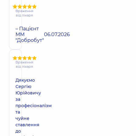
Враження
від лікаря
– Пацієнт
ММ
06.07.2026
"Добробут"
Враження
від лікаря
Дякуємо
Сергію
Юрійовичу
за
професіоналізм
та
чуйне
ставлення
до