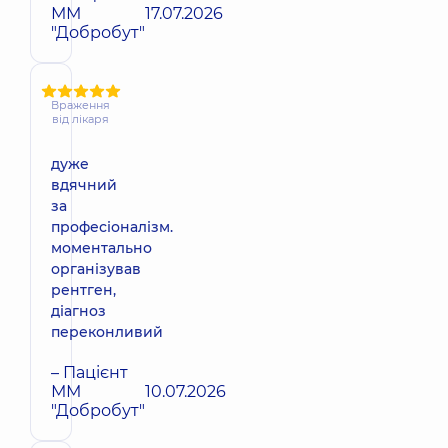
ММ
17.07.2026
"Добробут"
Враження
від лікаря
дуже
вдячний
за
професіоналізм.
моментально
організував
рентген,
діагноз
переконливий
– Пацієнт
ММ
10.07.2026
"Добробут"