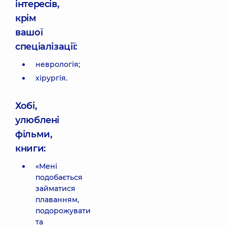
інтересів,
крім
вашої
спеціалізації:
неврологія;
хірургія.
Хобі,
улюблені
фільми,
книги:
«Мені
подобається
займатися
плаванням,
подорожувати
та