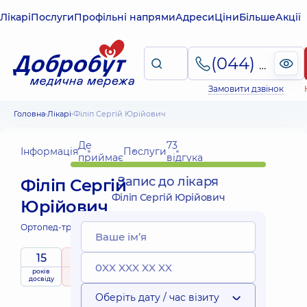
Лікарі
Послуги
Профільні напрями
Адреси
Ціни
Більше
Акції
(044) 495-2-888
Замовити дзвінок
Головна
Лікарі
Філіп Сергій Юрійович
Де
73
Інформація
Послуги
приймає
відгука
Запис до лікаря
Філіп Сергій
Філіп Сергій Юрійович
Юрійович
Ортопед-травматолог;
15
4.8
/ 5
років
рейтинг
на підставі
досвіду
73 відгука
Оберіть дату / час візиту