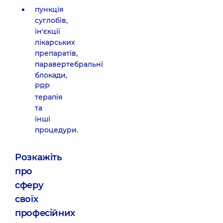
пункція
суглобів,
ін'єкції
лікарських
препаратів,
паравертебральні
блокади,
PRP
терапія
та
інші
процедури.
Розкажіть
про
сферу
своїх
професійних