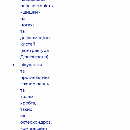
плоскостопість,
«шишки»
на
ногах)
та
деформацією
кистей
(контрактура
Дюпюїтрена);
лікування
та
профілактика
захворювань
та
травм
хребта,
таких
як
остеохондроз,
компресійні