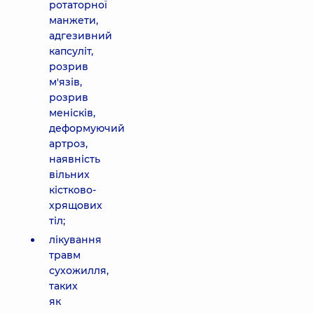
ротаторної
манжети,
адгезивний
капсуліт,
розрив
м'язів,
розрив
менісків,
деформуючий
артроз,
наявність
вільних
кістково-
хрящових
тіл;
лікування
травм
сухожилля,
таких
як