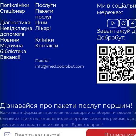
Поліклініки
Послуги
Ми в соціаль
Стаціонар
Пакети
мережах:
послуг
Діагностика
Ціни
Невідкладна
Лікарі
Завантажуй д
допомога
Добробут:
Новини
Клініки
Медична
Контакти
бібліотека
Вакансії
Пошта:
info@med.dobrobut.com
Дізнавайся про пакети послуг першим!
Важлива інформація про те як не захворіти та вберегти здоров`
близьких. Цикл підготовлених експертами сезонних рекомендаці
тематичних порад наших лікарів… Будьте здорові!
Підписатис