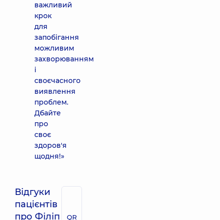
важливий
крок
для
запобігання
можливим
захворюванням
і
своєчасного
виявлення
проблем.
Дбайте
про
своє
здоров'я
щодня!»
Відгуки
пацієнтів
про Філіп
QR