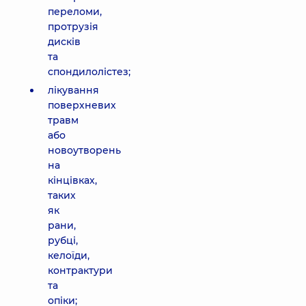
переломи,
протрузія
дисків
та
спондилолістез;
лікування
поверхневих
травм
або
новоутворень
на
кінцівках,
таких
як
рани,
рубці,
келоїди,
контрактури
та
опіки;