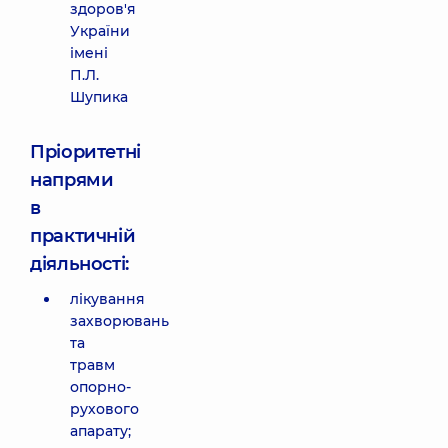
здоров'я
України
імені
П.Л.
Шупика
Пріоритетні
напрями
в
практичній
діяльності:
лікування
захворювань
та
травм
опорно-
рухового
апарату;