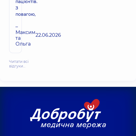
пацієнтів.
З
повагою,
–
Максим
22.06.2026
та
Ольга
Читати всі
відгуки…