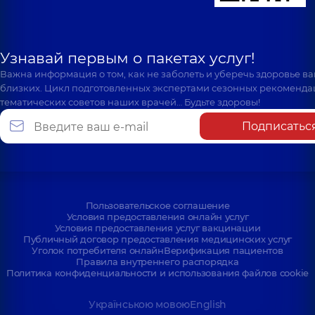
Узнавай первым о пакетах услуг!
Важна информация о том, как не заболеть и уберечь здоровье в
близких. Цикл подготовленных экспертами сезонных рекоменда
тематических советов наших врачей… Будьте здоровы!
Подписатьс
Пользовательское соглашение
Условия предоставления онлайн услуг
Условия предоставления услуг вакцинации
Публичный договор предоставления медицинских услуг
Уголок потребителя онлайн
Верификация пациентов
Правила внутреннего распорядка
Политика конфиденциальности и использования файлов cookie
Українською мовою
English