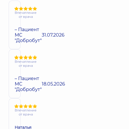
Впечатление
от врача
– Пациент
МС
31.07.2026
"Добробут"
Впечатление
от врача
– Пациент
МС
18.05.2026
"Добробут"
Впечатление
от врача
Наталья