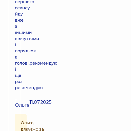
першого
сеансу
йду
вже
з
іншими
відчуттями
і
порядком
в
голові,рекомендую
і
ще
раз
рекомендую
–
11.07.2025
Ольга
Ольго,
дякуємо за