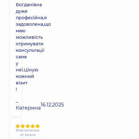
Богданівна
дуже
професійна,я
задоволена,що
маю
можливість
отримувати
консультації
саме
у
неї.Ціную
кожний
візит
!
–
16.12.2025
Катерина
Впечатление
от врача