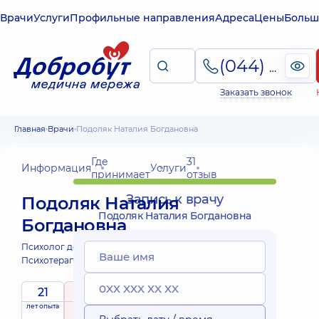
Врачи
Услуги
Профильные направления
Адреса
Цены
Больш
(044) 495-2-888
Заказать звонок
Главная
Врачи
Подоляк Наталия Богдановна
Где
31
Информация
Услуги
принимает
отзыв
Запись к врачу
Подоляк Наталия
Подоляк Наталия Богдановна
Богдановна
Психолог детский;
Психолог;
Психотерапевт;
21
5
/ 5
лет опыта
рейтинг
на основе
принимает
31 отзыв
детей