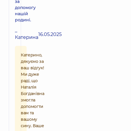
за
допомогу
нашій
родині.
–
16.05.2025
Катерина
Катерино,
дякуємо за
ваш відгук!
Ми дуже
раді, що
Наталія
Богданівна
змогла
допомогти
вам та
вашому
сину. Ваше