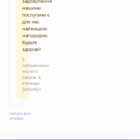
задоволення
нашими
послугами є
для нас
найвищою
нагородою.
Будьте
здорові!
З
побажаннями
міцного
здоров`я,
Команда
Добробут
Читать все
отзывы…