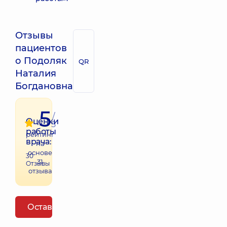
Отзывы
пациентов
о Подоляк
QR
Наталия
Богдановна
5
/
Оценки
5
работы
рейтинг
врача:
на
основе
30
31
Отзывы
отзыва
Оставить отзыв