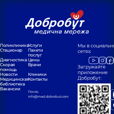
Поликлиника
Услуги
Мы в социальн
Стационар
Пакети
сетях:
послуг
Диагностика
Цены
Скорая
Врачи
Загружайте
помощь
приложение
Новости
Клиники
Добробут:
Медицинская
Контакты
библиотека
Вакансии
Почта:
info@med.dobrobut.com