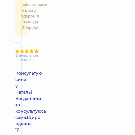
побажаннями
міцного
здоров`я,
Команда
Добробут
Впечатление
от врача
Консультую
сина
у
Натальї
Богданівни
та
консультуюсь
сама.Щиро
вдячна
їй