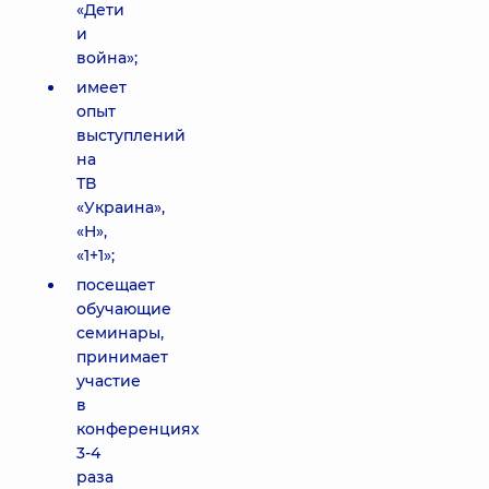
«Дети
и
война»;
имеет
опыт
выступлений
на
ТВ
«Украина»,
«Н»,
«1+1»;
посещает
обучающие
семинары,
принимает
участие
в
конференциях
3-4
раза