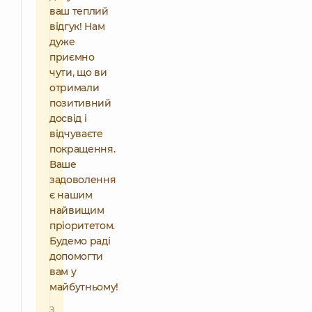
ваш теплий
відгук! Нам
дуже
приємно
чути, що ви
отримали
позитивний
досвід і
відчуваєте
покращення.
Ваше
задоволення
є нашим
найвищим
пріоритетом.
Будемо раді
допомогти
вам у
майбутньому!
З