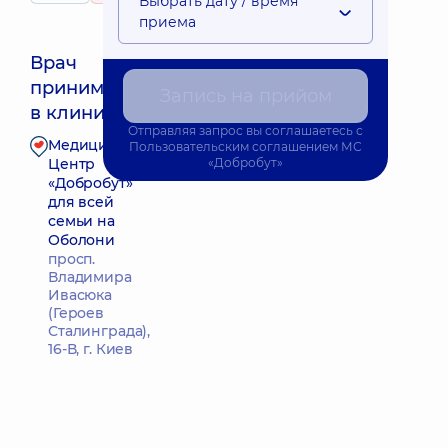
Выбрать дату / время
приема
Врач
принимает
Запись на прийом
Ближайшее время приема: 15.09.2026 9:00
в клинике
Отправляя запрос вы соглашаетесь с
Медицинский
Пользовательским соглашением
МС
Запись к врачу
Центр
«Добробут»
«Добробут»
для всей
семьи на
Оболони
просп.
Владимира
Ивасюка
(Героев
Сталинграда),
16-В, г. Киев