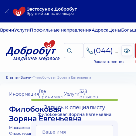
Застосунок Добробут
Зручний запис до лікаря
Врачи
Услуги
Профильные направления
Адреса
Цены
Больш
(044) 495-2-888
Заказать звонок
Главная
Врачи
Филобоковая Зоряна Евгеньевна
Где
328
Информация
Услуги
принимает
отзывов
Запись к специалисту
Филобоковая
Филобоковая Зоряна Евгеньевна
Зоряна Евгеньевна
Массажист;
Массажист детский;
Физиотерапевт;