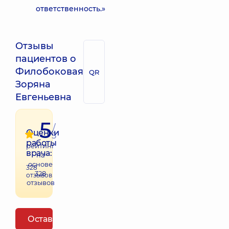
ответственность.»
Отзывы
пациентов о
Филобоковая
QR
Зоряна
Евгеньевна
5
/
Оценки
5
работы
рейтинг
врача:
на
основе
328
328
отзывов
отзывов
Оставить отзыв