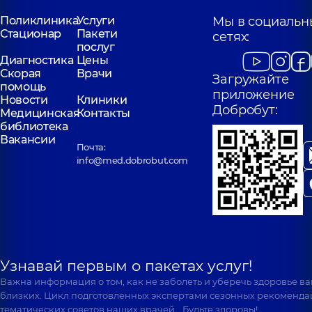
Поликлиника
Услуги
Мы в социальн
Стационар
Пакети
сетях:
послуг
Диагностика
Цены
Скорая
Врачи
Загружайте
помощь
приложение
Новости
Клиники
Добробут:
Медицинская
Контакты
библиотека
Вакансии
Почта:
info@med.dobrobut.com
Узнавай первым о пакетах услуг!
Важна информация о том, как не заболеть и уберечь здоровье в
близких. Цикл подготовленных экспертами сезонных рекоменда
тематических советов наших врачей… Будьте здоровы!