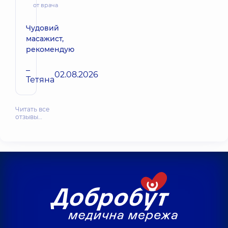
от врача
Чудовий
масажист,
рекомендую
–
02.08.2026
Тетяна
Читать все
отзывы…