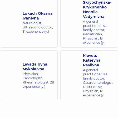
Skrypchynska-
Krykunenko
Neonila
Lukach Oksana
Vadymivna
Ivanivna
A general
Neurologist;
practitioner is a
Ultrasound doctor,
family doctor;
31 experience (y.)
Pediatrician;
Physician,
13
experience (y.)
Klevets
Kateryna
Levada Iryna
Pavlivna
Mykolaivna
A general
Physician;
practitioner is a
Cardiologist;
family doctor;
Rheumatologist,
28
Gastroenterologist;
experience (y.)
Nutritionist;
Physician,
12
experience (y.)