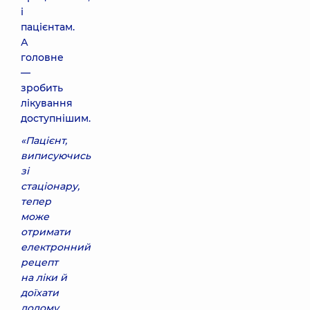
і
пацієнтам.
А
головне
—
зробить
лікування
доступнішим.
«Пацієнт,
виписуючись
зі
стаціонару,
тепер
може
отримати
електронний
рецепт
на ліки й
доїхати
додому