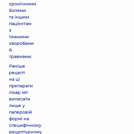
хронічними
болями
та іншим
пацієнтам
з
тяжкими
хворобами
й
травмами.
Раніше
рецепт
на ці
препарати
лікар міг
виписати
лише у
паперовій
формі на
специфічному
рецептурному