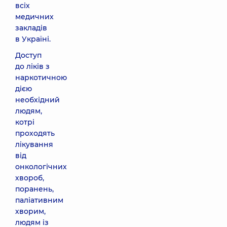
всіх
медичних
закладів
в Україні.
Доступ
до ліків з
наркотичною
дією
необхідний
людям,
котрі
проходять
лікування
від
онкологічних
хвороб,
поранень,
паліативним
хворим,
людям із