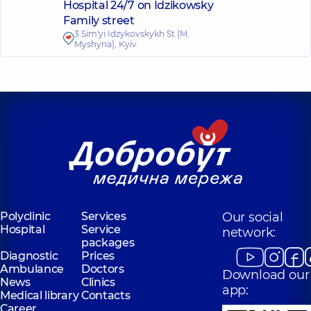
Hospital 24/7 on Idzikowsky
Family street
3 Sim'yi Idzykovskykh St (M.
Myshyna), Kyiv
Polyclinic
Services
Our social
Hospital
Service
network:
packages
Diagnostic
Prices
Ambulance
Doctors
Download our
News
Clinics
app:
Medical library
Contacts
Career