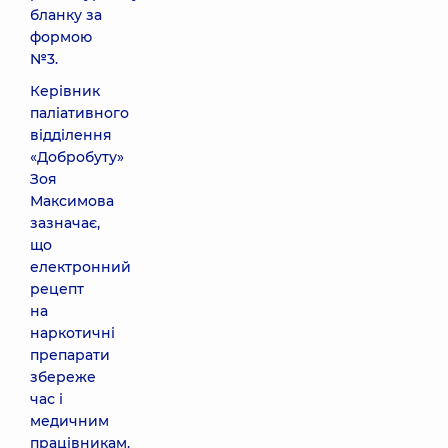
бланку за
формою
№3.
Керівник
паліативного
відділення
«Добробуту»
Зоя
Максимова
зазначає,
що
електронний
рецепт
на
наркотичні
препарати
збереже
час і
медичним
працівникам,