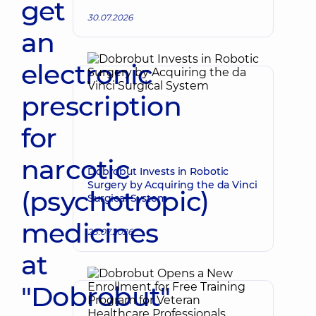
get
30.07.2026
an
electronic
prescription
for
narcotic
Dobrobut Invests in Robotic
Surgery by Acquiring the da Vinci
(psychotropic)
Surgical System
medicines
28.07.2026
at
"Dobrobut"