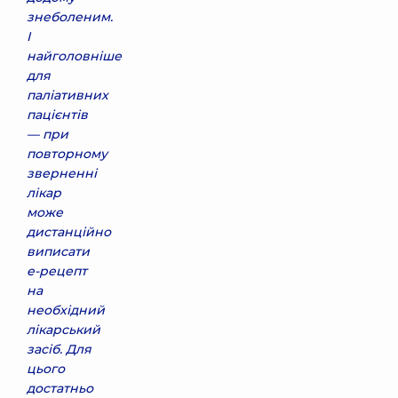
знеболеним.
І
найголовніше
для
паліативних
пацієнтів
— при
повторному
зверненні
лікар
може
дистанційно
виписати
е-рецепт
на
необхідний
лікарський
засіб. Для
цього
достатньо