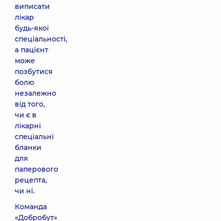
виписати
лікар
будь-якої
спеціальності,
а пацієнт
може
позбутися
болю
незалежно
від того,
чи є в
лікарні
спеціальні
бланки
для
паперового
рецепта,
чи ні.
Команда
«Добробут»