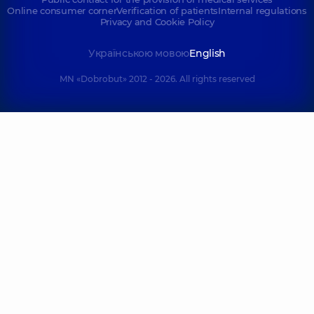
Online consumer corner
Verification of patients
Internal regulations
Privacy and Cookie Policy
Українською мовою
English
MN «Dobrobut» 2012 - 2026. All rights reserved