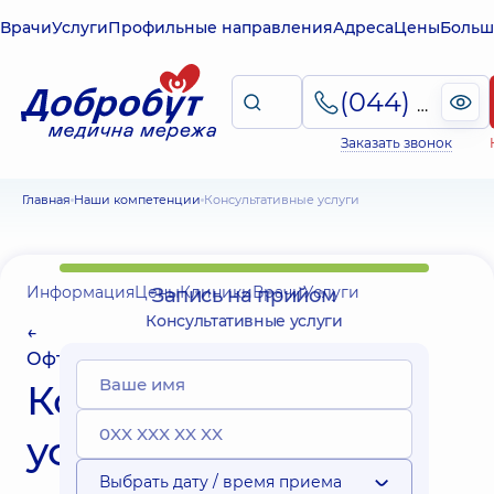
Врачи
Услуги
Профильные направления
Адреса
Цены
Больш
(044) 495-2-888
Заказать звонок
Главная
Наши компетенции
Консультативные услуги
Информация
Цены
Клиники
Врачи
Услуги
Запись на прийом
Консультативные услуги
←
Офтальмология
Консультативные
услуги
Выбрать дату / время приема