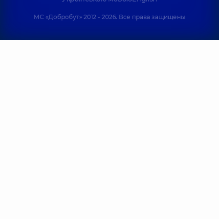
для всей
Ирина
Анатольевна
семьи на
Васильевна
МС «Добробут» 2012 - 2026. Все права защищены
Офтальмолог;
Святошино
Офтальмолог;
Офтальмолог
Офтальмолог
ул.
детский,
8 лет
детский,
19 лет
Святошинская,
опыта
опыта
3-Б, г. Киев
Бойченко
Губская
Медицинский
Светлана
Екатерина
Центр
Анатольевна
Юрьевна
«Добробут»
Офтальмолог;
Офтальмолог;
для всей
Офтальмолог
Офтальмолог
детский,
25 лет
детский,
7 лет
семьи на
опыта
опыта
Позняках
ул.
Драгоманова,
Коломиец
Горобец Оксана
21-А, г. Киев
Виктория
Леонидовна
Григорьевна
Офтальмолог;
Офтальмолог;
Медицинский
Офтальмолог
Офтальмолог
детский,
17 лет
Центр
детский,
19 лет
опыта
«Добробут»
опыта
для всей
семьи на ул.
Строкова
Фалько Игорь