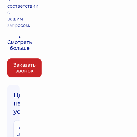
соответствии
с
вашим
запросом.
↓
Смотреть
больше
Заказать
звонок
Цены
на
услуги
Консультация
детского