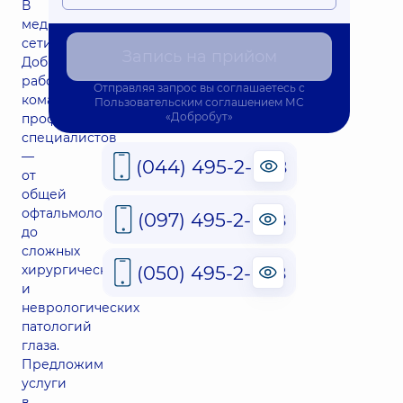
В
медицинской
сети
Запись на прийом
Добробут
работает
Отправляя запрос вы соглашаетесь с
команда
Пользовательским соглашением
МС
«Добробут»
профильных
специалистов
—
(044) 495-2-888
от
общей
офтальмологии
(097) 495-2-888
до
сложных
(050) 495-2-888
хирургических
и
неврологических
патологий
глаза.
Предложим
услуги
в