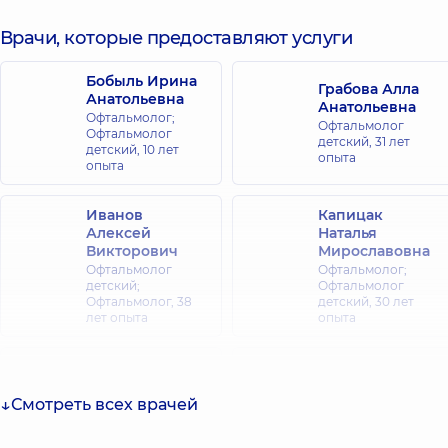
для всей
семьи на ул.
Врачи, которые предоставляют услуги
Коновальца
ул. Евгения
Коновальца
Бобыль Ирина
Грабова Алла
34-А, г. Киев
Анатольевна
Анатольевна
Офтальмолог;
Офтальмолог
Офтальмолог
детский,
31 лет
Медицинский
детский,
10 лет
опыта
Центр
опыта
«Добробут»
для всей
Иванов
Капицак
семьи на
Алексей
Наталья
Викторович
Мирославовна
Олимпийской
Офтальмолог
Офтальмолог;
ул.
детский;
Офтальмолог
Антоновича,
Офтальмолог,
38
детский,
30 лет
40, г. Киев
лет опыта
опыта
Медицинский
Коваленко
Центр
Клюйко Ирина
Оксана
Игоревна
«Добробут» для
Анатольевна
Смотреть всех врачей
Офтальмолог;
всей семьи в
Офтальмолог;
Офтальмолог
Офтальмолог
ЖК
детский,
16 лет