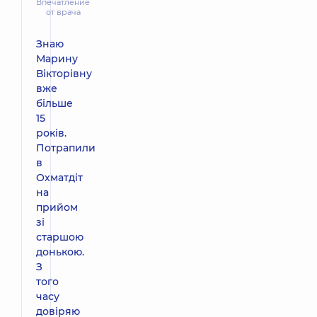
Впечатление
от врача
Знаю
Марину
Вікторівну
вже
більше
15
років.
Потрапили
в
Охматдіт
на
прийом
зі
старшою
донькою.
З
того
часу
довіряю