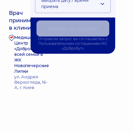
Выбрать дату / время
приема
Врач
принимает
Ближайшее время приема: Завтра о 11:00
в клинике
Запись на прийом
Медицинский
Отправляя запрос вы соглашаетесь с
Запись к врачу
Центр
Пользовательским соглашением
МС
«Добробут» для
«Добробут»
всей семьи в
ЖК
Новопечерские
Липки
ул. Андрея
Верхогляда, 16-
А, г. Киев