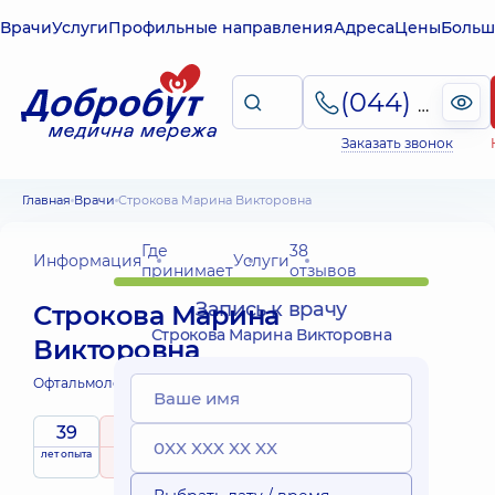
Врачи
Услуги
Профильные направления
Адреса
Цены
Больш
(044) 495-2-888
Заказать звонок
Главная
Врачи
Строкова Марина Викторовна
Где
38
Информация
Услуги
принимает
отзывов
Запись к врачу
Строкова Марина
Строкова Марина Викторовна
Викторовна
Офтальмолог детский;
39
5
/ 5
лет опыта
рейтинг
на основе
принимает
38 отзывов
детей