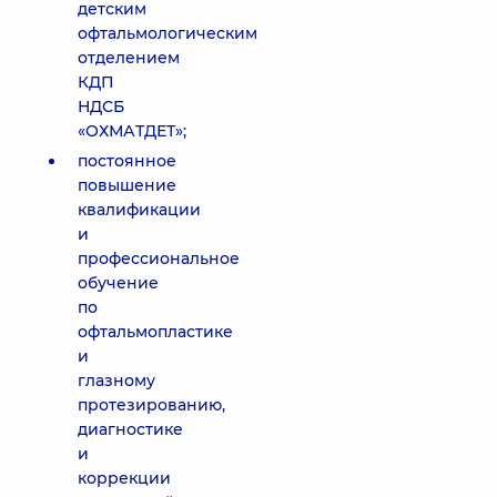
детским
офтальмологическим
отделением
КДП
НДСБ
«ОХМАТДЕТ»;
постоянное
повышение
квалификации
и
профессиональное
обучение
по
офтальмопластике
и
глазному
протезированию,
диагностике
и
коррекции