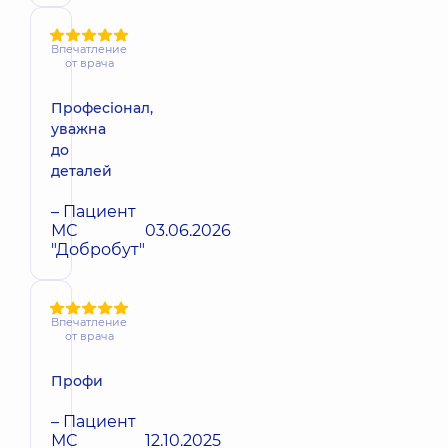
Впечатление
от врача
Професіонал,
уважна
до
деталей
– Пациент
МС
03.06.2026
"Добробут"
Впечатление
от врача
Профи
– Пациент
МС
12.10.2025