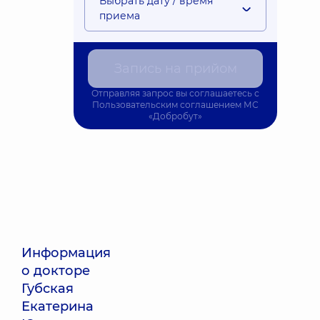
Выбрать дату / время
приема
Запись на прийом
Отправляя запрос вы соглашаетесь с
Пользовательским соглашением
МС
«Добробут»
Информация
о докторе
Губская
Екатерина