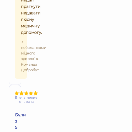
надалі
прагнути
надавати
якісну
медичну
допомогу.
З
побажаннями
міцного
здоров`я,
Команда
Добробут
Впечатление
от врача
Були
з
5