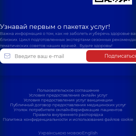
Узнавай первым о пакетах услуг!
Важна информация о том, как не заболеть и уберечь здоровье в
близких. Цикл подготовленных экспертами сезонных рекоменда
тематических советов наших врачей… Будьте здоровы!
Подписатьс
Пользовательское соглашение
Условия предоставления онлайн услуг
Условия предоставления услуг вакцинации
Публичный договор предоставления медицинских услуг
Уголок потребителя онлайн
Верификация пациентов
Правила внутреннего распорядка
Политика конфиденциальности и использования файлов cookie
Українською мовою
English