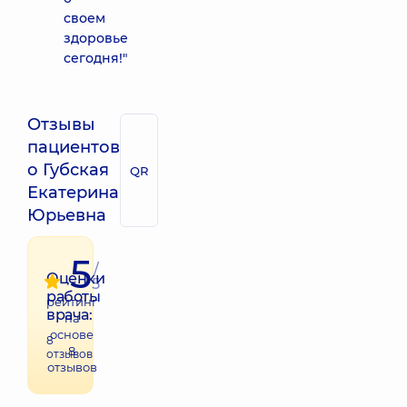
своем
здоровье
сегодня!"
Отзывы
пациентов
о Губская
QR
Екатерина
Юрьевна
5
/
Оценки
5
работы
рейтинг
врача:
на
основе
8
8
отзывов
отзывов