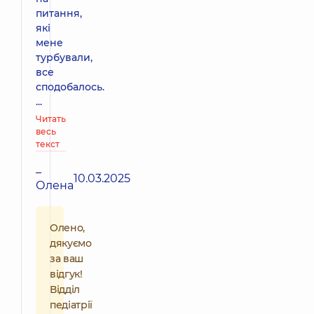
питання,
які
мене
турбували,
все
сподобалось.
...
Читать
весь
текст
–
10.03.2025
Олена
Олено,
дякуємо
за ваш
відгук!
Відділ
педіатрії