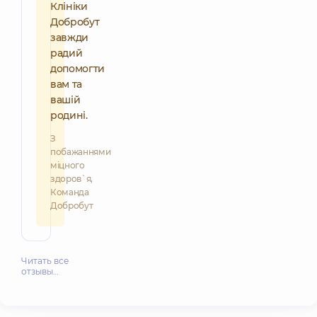
Клініки
Добробут
завжди
радий
допомогти
вам та
вашій
родині.
З
побажаннями
міцного
здоров`я,
Команда
Добробут
Читать все
отзывы…