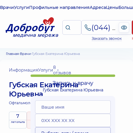
Врачи
Услуги
Профильные направления
Адреса
Цены
Больш
(044) 495-2-888
Заказать звонок
Главная
Врачи
Губская Екатерина Юрьевна
8
Информация
Услуги
отзывов
Запись к врачу
Губская Екатерина
Губская Екатерина Юрьевна
Юрьевна
Офтальмолог;
Офтальмолог детский;
7
5
/ 5
лет опыта
рейтинг
на основе
принимает
8 отзывов
детей