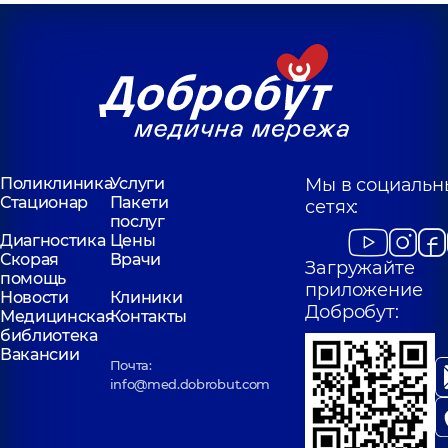
Поликлиника
Услуги
Мы в социальн
Стационар
Пакети
сетях:
послуг
Диагностика
Цены
Скорая
Врачи
Загружайте
помощь
приложение
Новости
Клиники
Добробут:
Медицинская
Контакты
библиотека
Вакансии
Почта:
info@med.dobrobut.com