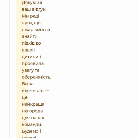
Дякую за
ваш відгук!
Ми раді
чути, що
лікар змогла
знайти
підхід до
вашої
дитини і
проявила
увагу та
обережність.
Ваша
вдячність —
це
найкраща
нагорода
для нашої
команди.
Будемо і