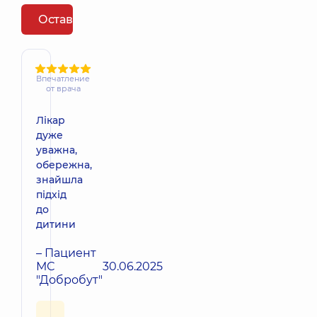
Оставить отзыв
Впечатление
от врача
Лікар
дуже
уважна,
обережна,
знайшла
підхід
до
дитини
– Пациент
МС
30.06.2025
"Добробут"