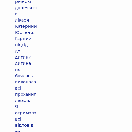
річною
донечкою
в
лікаря
Катерини
Юріївни.
Гарний
підхід
до
дитини,
дитина
не
боялась
виконала
всі
прохання
лікаря.
Я
отримала
всі
відповіді
на