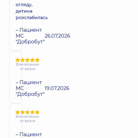
огляду,
дитина
розслабилась
– Пациент
МС
26.07.2026
"Добробут"
Впечатление
от врача
– Пациент
МС
19.07.2026
"Добробут"
Впечатление
от врача
– Пациент