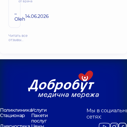
от врача
–
14.06.2026
Oleh
Читать все
отзывы…
Поликлиника
Услуги
Мы в социальн
Стационар
Пакети
сетях:
послуг
Диагностика
Цены