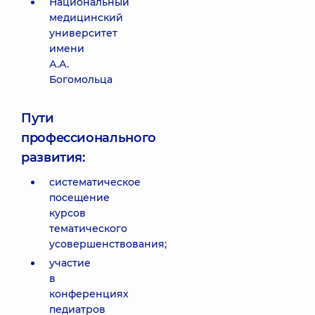
Национальный
медицинский
университет
имени
А.А.
Богомольца
Пути
профессионального
развития:
систематическое
посещение
курсов
тематического
усовершенствования;
участие
в
конференциях
педиатров