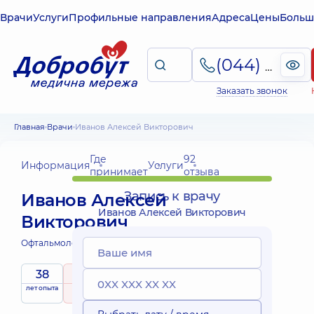
Врачи
Услуги
Профильные направления
Адреса
Цены
Больш
(044) 495-2-888
Заказать звонок
Главная
Врачи
Иванов Алексей Викторович
Где
92
Информация
Услуги
принимает
отзыва
Запись к врачу
Иванов Алексей
Иванов Алексей Викторович
Викторович
Офтальмолог детский;
Офтальмолог;
38
5
/ 5
лет опыта
рейтинг
на основе
принимает
92 отзыва
детей