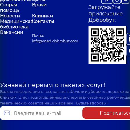
Скорая
Врачи
Загружайте
помощь
приложение
Новости
Клиники
Добробут:
Медицинская
Контакты
библиотека
Вакансии
Почта:
info@med.dobrobut.com
Узнавай первым о пакетах услуг!
Важна информация о том, как не заболеть и уберечь здоровье в
близких. Цикл подготовленных экспертами сезонных рекоменда
тематических советов наших врачей… Будьте здоровы!
Подписатьс