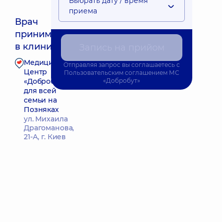
Выбрать дату / время
приема
Врач
принимает
Ближайшее время приема: Завтра о 10:00
в клинике
Запись на прийом
Медицинский
Отправляя запрос вы соглашаетесь с
Запись к врачу
Центр
Пользовательским соглашением
МС
«Добробут»
«Добробут»
для всей
семьи на
Позняках
ул. Михаила
Драгоманова,
21-А, г. Киев