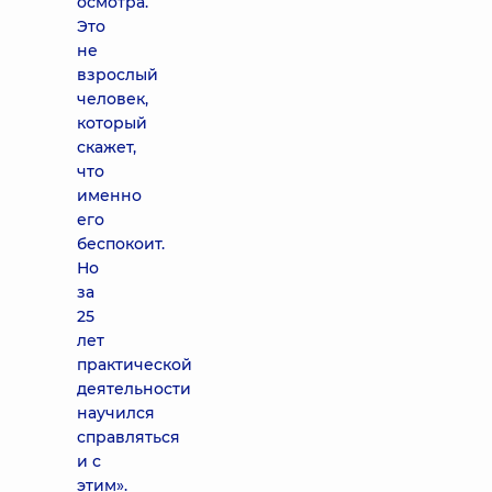
осмотра.
Это
не
взрослый
человек,
который
скажет,
что
именно
его
беспокоит.
Но
за
25
лет
практической
деятельности
научился
справляться
и с
этим».