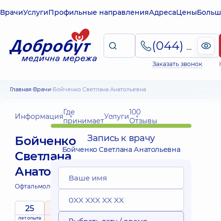
Врачи
Услуги
Профильные направления
Адреса
Цены
Больш
(044) 495-2-888
Заказать звонок
Главная
Врачи
Бойченко Светлана Анатольевна
Где
100
Информация
Услуги
принимает
Отзывы
Запись к врачу
Бойченко
Бойченко Светлана Анатольевна
Светлана
Анатольевна
Офтальмолог;
Офтальмолог детский;
25
5
/ 5
лет опыта
рейтинг
на основе
принимает