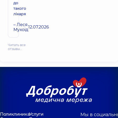
до
такого
лікаря
– Леся
12.07.2026
Мухоїд
Читать все
отзывы…
Поликлиника
Услуги
Мы в социальн