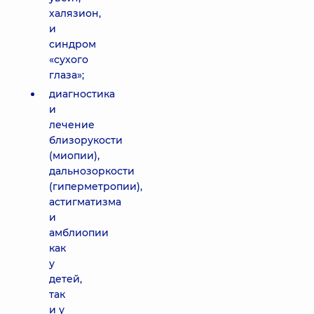
халязион,
и
синдром
«сухого
глаза»;
диагностика
и
лечение
близорукости
(миопии),
дальнозоркости
(гиперметропии),
астигматизма
и
амблиопии
как
у
детей,
так
и у