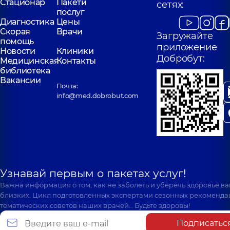
Стационар
Пакети
сетях:
послуг
Диагностика
Цены
Скорая
Врачи
Загружайте
помощь
приложение
Новости
Клиники
Добробут:
Медицинская
Контакты
библиотека
Вакансии
Почта:
info@med.dobrobut.com
Узнавай первым о пакетах услуг!
Важна информация о том, как не заболеть и уберечь здоровье в
близких. Цикл подготовленных экспертами сезонных рекоменда
тематических советов наших врачей… Будьте здоровы!
Подписатьс