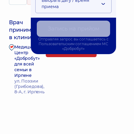
Выбрать дату / время
100 Отзывы
детей
приема
Врач
Запись на прийом
принимает
Ближайшее время приема: 09.08.2026 12:45
в клинике
Отправляя запрос вы соглашаетесь с
Пользовательским соглашением
МС
Медицинский
«Добробут»
Запись к врачу
Центр
«Добробут»
для всей
семьи в
Ирпене
ул. Поэзии
(Грибоедова),
8-А, г. Ирпень