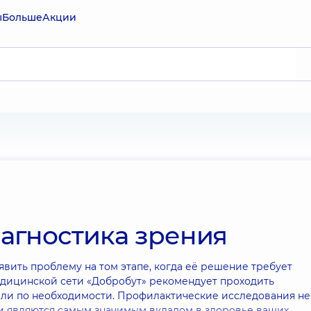
ы
Больше
Акции
агностика зрения
вить проблему на том этапе, когда её решение требует
дицинской сети «Добробут» рекомендует проходить
ли по необходимости. Профилактические исследования не
ни являются самым значимым вкладом в здоровье ваших