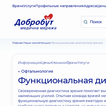
Врачи
Услуги
Профильные направления
Адреса
Цен
Главная
Наши компетенции
Функциональная диагностика зрения
Информация
Цены
Клиники
Врачи
Услуги
← Офтальмология
Функциональная ди
Своевременная диагностика зрения помогает выя
наименьших усилий. Опытная команда врачей ме
функциональную диагностику зрения ежегодно и
требуют много времени и средств, но именно о