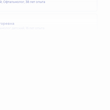
й; Офтальмолог,
38 лет опыта
горевна
ьмолог детский,
16 лет опыта
лия Васильевна
й; Офтальмолог,
15 лет опыта
рия Петровна
й; Офтальмолог,
27 лет опыта
колаевна
 опыта