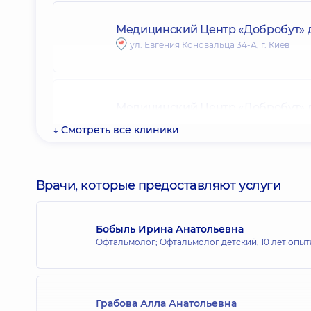
Медицинский Центр «Добробут» дл
ул. Евгения Коновальца 34-А, г. Киев
Медицинский Центр «Добробут» 
ул. Антоновича, 40, г. Киев
↓ Смотреть все клиники
Медицинский Центр «Добробут» д
Врачи, которые предоставляют услуги
Липки
ул. Андрея Верхогляда, 16-А, г. Киев
Бобыль Ирина Анатольевна
Офтальмолог; Офтальмолог детский,
10 лет опыт
Медицинский Центр «Добробут» д
ул. Энтузиастов 1/2, г. Киев
Грабова Алла Анатольевна