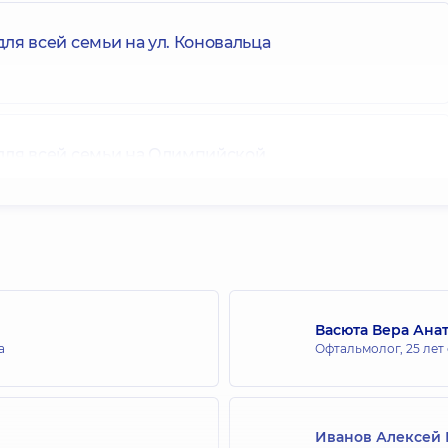
я всей семьи на ул. Коновальца
для всей семьи на Олимпийской
ля всей семьи в ЖК Новопечерские
Васюта Вера Ана
а
Офтальмолог,
25 лет
ля всей семьи на Русановке
Иванов Алексей