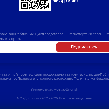
я всей семьи на ул. Татарская
Яровая Ирина Н
Офтальмолог детски
ровье ваших близких. Цикл подготовленных экспертами сезонных
дьте здоровы!
Марченко Марья
Офтальмолог,
19 лет
Подписаться
Шинкарик Мария
Офтальмохирург, оф
ения онлайн услуг
Условия предоставления услуг вакцинации
Публ
пациентов
Правила внутреннего распорядка
Политика конфиденци
Українською мовою
English
Бережная Елизав
Офтальмолог; Офтал
МС «Добробут» 2012 - 2026. Все права защищены