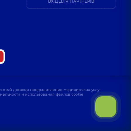
ВХІД ДЛЯ ПАРТНЕРІВ
иколаевна
й; Офтальмолог,
36 лет опыта
на Юрьевна
 опыта
 Петровна
тальмолог,
7 лет опыта
ичный договор предоставления медицинских услуг
альности и использования файлов cookie
ета Анатольевна
ьмолог детский,
6 лет опыта