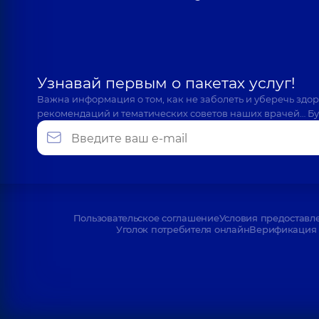
Медицинский Центр «Добробут» дл
Яременко Неля Константиновна
ул. Татарская, 2-Е, г. Киев
Офтальмолог,
27 лет опыта
Узнавай первым о пакетах услуг!
Важна информация о том, как не заболеть и уберечь здо
рекомендаций и тематических советов наших врачей… Бу
Шарипова Алина Викторовна
Офтальмолог; Офтальмолог детский,
7 лет опыта
Ивнев Богдан Борисович
Офтальмохирург, Лазерный хирург,
11 лет опыта
Пользовательское соглашение
Условия предоставл
Уголок потребителя онлайн
Верификация 
Швед Мария Корнелиевна
Офтальмолог,
20 лет опыта