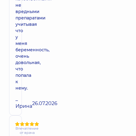
не
вредными
препаратами
учитывая
что
у
меня
беременность,
очень
довольная,
что
попала
к
нему.
–
26.07.2026
Ирина
Впечатление
от врача