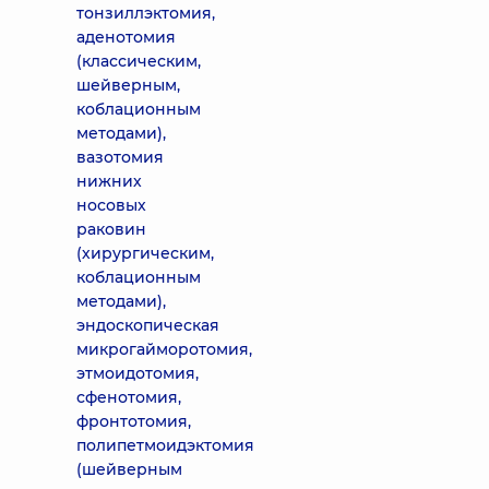
тонзиллэктомия,
аденотомия
(классическим,
шейверным,
коблационным
методами),
вазотомия
нижних
носовых
раковин
(хирургическим,
коблационным
методами),
эндоскопическая
микрогайморотомия,
этмоидотомия,
сфенотомия,
фронтотомия,
полипетмоидэктомия
(шейверным