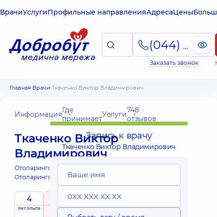
Врачи
Услуги
Профильные направления
Адреса
Цены
Больш
(044) 495-2-888
Заказать звонок
Главная
Врачи
Ткаченко Виктор Владимирович
Где
748
Информация
Услуги
принимает
отзывов
Запись к врачу
Ткаченко Виктор
Ткаченко Виктор Владимирович
Владимирович
Отоларинголог;
Отоларинголог детский;
4
5
/ 5
лет опыта
рейтинг
на основе
принимает
748 отзывов
детей