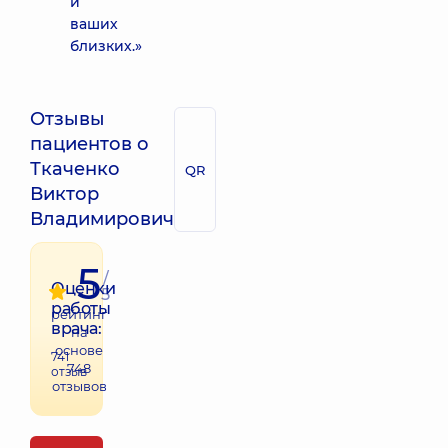
и
ваших
близких.»
Отзывы
пациентов о
Ткаченко
QR
Виктор
Владимирович
5
/
Оценки
5
работы
рейтинг
врача:
на
основе
741
748
отзыв
отзывов