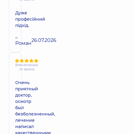
Дуже
професійний
підхід.
–
26.07.2026
Роман
Впечатление
от врача
Очень
приятный
доктор,
осмотр
был
безболезненный,
лечение
написал
качественными