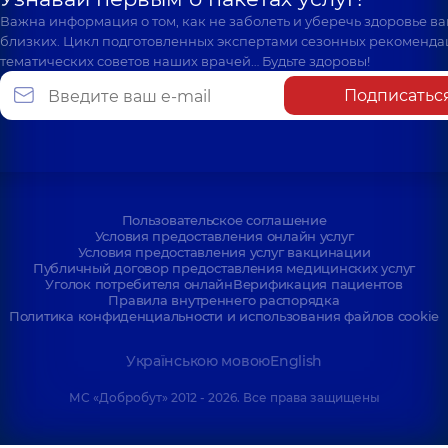
Важна информация о том, как не заболеть и уберечь здоровье в
близких. Цикл подготовленных экспертами сезонных рекоменда
тематических советов наших врачей… Будьте здоровы!
Подписатьс
Пользовательское соглашение
Условия предоставления онлайн услуг
Условия предоставления услуг вакцинации
Публичный договор предоставления медицинских услуг
Уголок потребителя онлайн
Верификация пациентов
Правила внутреннего распорядка
Политика конфиденциальности и использования файлов cookie
Українською мовою
English
МС «Добробут» 2012 - 2026. Все права защищены