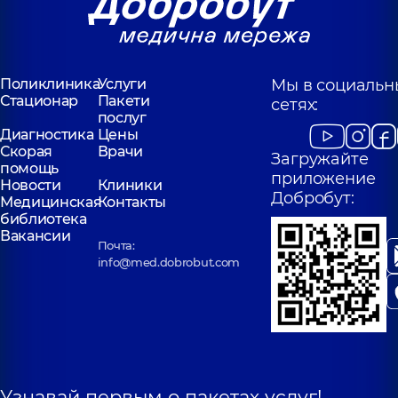
Поликлиника
Услуги
Мы в социальн
Стационар
Пакети
сетях:
послуг
Диагностика
Цены
Скорая
Врачи
Загружайте
помощь
приложение
Новости
Клиники
Добробут:
Медицинская
Контакты
библиотека
Вакансии
Почта:
info@med.dobrobut.com
Узнавай первым о пакетах услуг!