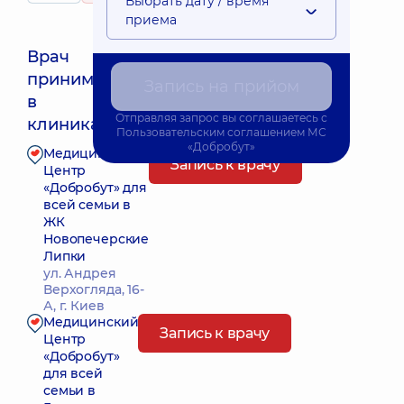
Выбрать дату / время
приема
Врач
принимает
Запись на прийом
Ближайшее время приема: 09.08.2026 9:00
в
Отправляя запрос вы соглашаетесь с
клиниках:
Пользовательским соглашением
МС
«Добробут»
Медицинский
Запись к врачу
Центр
«Добробут» для
всей семьи в
ЖК
Новопечерские
Липки
ул. Андрея
Верхогляда, 16-
А, г. Киев
Медицинский
Запись к врачу
Центр
«Добробут»
для всей
семьи в