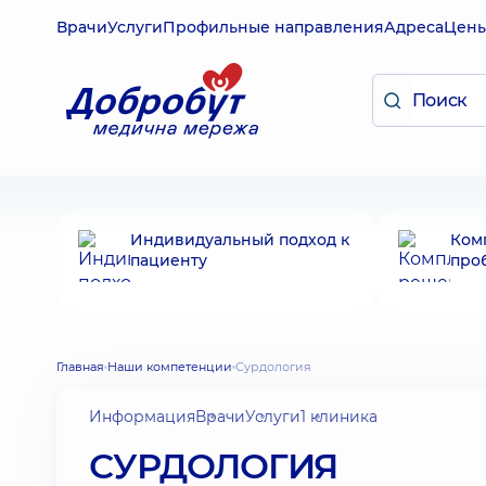
Врачи
Услуги
Профильные направления
Адреса
Цен
Индивидуальный подход к
Ком
пациенту
про
Главная
Наши компетенции
Сурдология
Информация
Врачи
Услуги
1 клиника
СУРДОЛОГИЯ