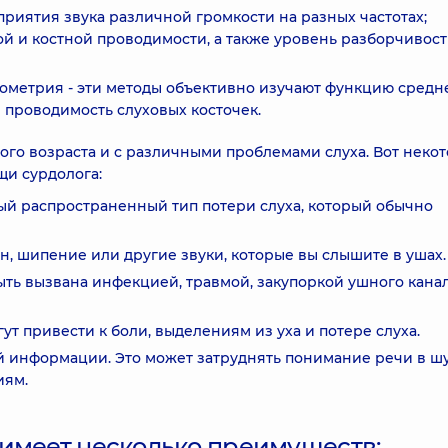
приятия звука различной громкости на разных частотах;
й и костной проводимости, а также уровень разборчивос
ометрия - эти методы объективно изучают функцию средн
 проводимость слуховых косточек.
ого возраста и с различными проблемами слуха. Вот неко
щи сурдолога:
мый распространенный тип потери слуха, который обычно
он, шипение или другие звуки, которые вы слышите в ушах.
быть вызвана инфекцией, травмой, закупоркой ушного кана
т привести к боли, выделениям из уха и потере слуха.
й информации. Это может затруднять понимание речи в 
иям.
 имеет несколько преимуществ: