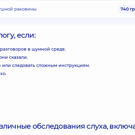
 ушной раковины
740 г
огу, если:
 разговоров в шумной среде.
они сказали.
е или следовать сложным инструкциям.
хо.
.
зличные обследования слуха, включа