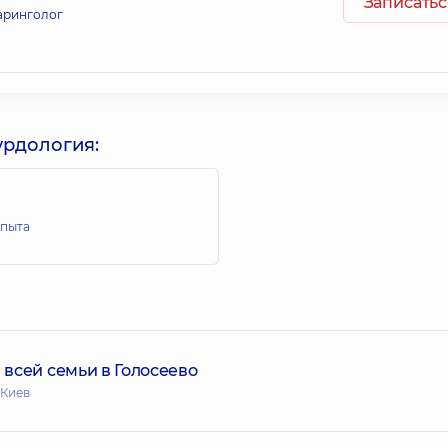
Записатьс
аринголог
урдология:
опыта
всей семьи в Голосеево
 Киев