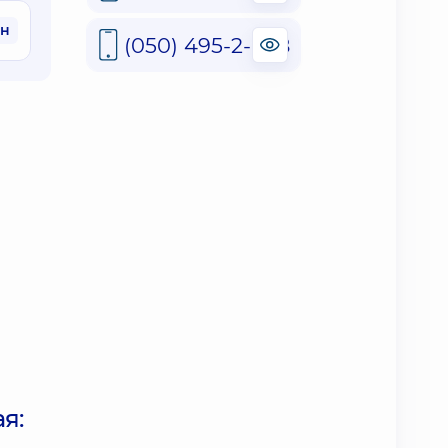
рн
(050) 495-2-888
я: