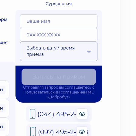
Сурдология
орм
вает
Выбрать дату / время
приема
Запись на прийом
Отправляя запрос вы соглашаетесь с
рн
Пользовательским соглашением
МС
«Добробут»
рн
(044) 495-2-888
рн
(097) 495-2-888