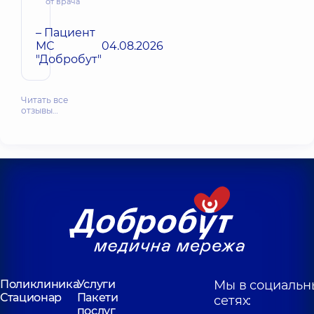
от врача
– Пациент
МС
04.08.2026
"Добробут"
Читать все
отзывы…
Поликлиника
Услуги
Мы в социальн
Стационар
Пакети
сетях:
послуг