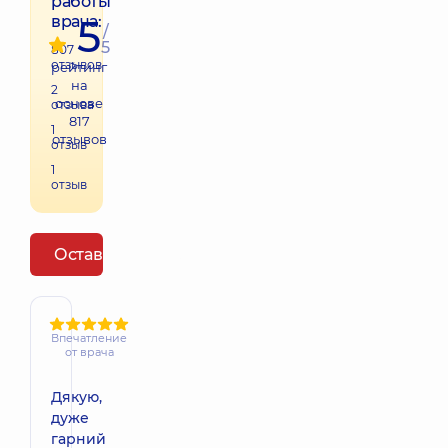
работы
5
врача:
/
5
807
отзывов
рейтинг
на
2
основе
отзыва
817
1
отзывов
отзыв
1
отзыв
Оставить отзыв
Впечатление
от врача
Дякую,
дуже
гарний