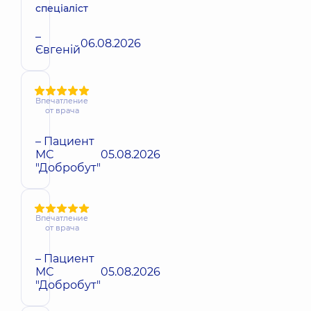
спеціаліст
–
06.08.2026
Євгеній
Впечатление
от врача
– Пациент
МС
05.08.2026
"Добробут"
Впечатление
от врача
– Пациент
МС
05.08.2026
"Добробут"