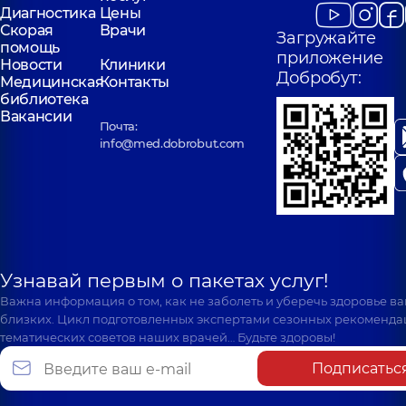
Диагностика
Цены
Скорая
Врачи
Загружайте
помощь
приложение
Новости
Клиники
Добробут:
Медицинская
Контакты
библиотека
Вакансии
Почта:
info@med.dobrobut.com
Узнавай первым о пакетах услуг!
Важна информация о том, как не заболеть и уберечь здоровье в
близких. Цикл подготовленных экспертами сезонных рекоменда
тематических советов наших врачей… Будьте здоровы!
Подписатьс