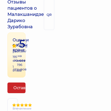
Отзывы
пациентов о
Малакшанидзе
QR
Дарико
Зурабовна
5
Оценки
/
работы
5
врача:
рейтинг
на
195
основе
отзывов
196
1
отзывов
отзыв
Оставить отзыв
Впечатление