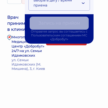
Выбрать дату / время
196 отзывов
приема
Врач
Запись на прийом
принимает
Ближайшее время приема: Завтра о 08:00
в клинике
Отправляя запрос вы соглашаетесь с
Пользовательским соглашением
МС
Многопрофильный
«Добробут»
Запись к врачу
Медицинский
Центр «Добробут»
24/7 на ул. Семьи
Идзиковских
ул. Семьи
Идзиковских (М.
Мишина), 3, г. Киев