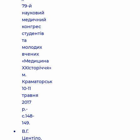
79-й
науковий
медичний
конгрес
студентів
та
молодих
вчених
«Медицина
XXIсторіччя»
м.
Краматорськ
10-11
травня
2017
р.-
с.148-
149.
В.Г.
Центіло,