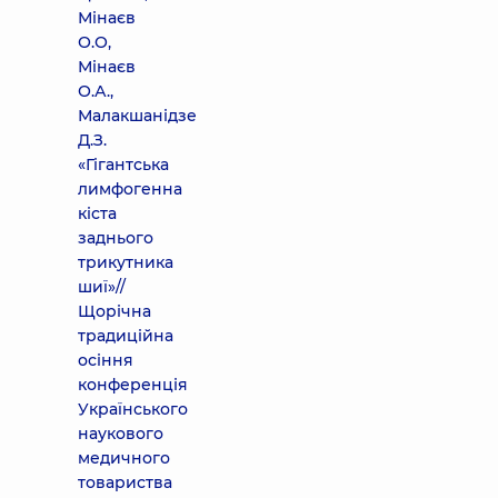
Мінаєв
О.О,
Мінаєв
О.А.,
Малакшанідзе
Д.З.
«Гігантська
лимфогенна
кіста
заднього
трикутника
шиї»//
Щорічна
традиційна
осіння
конференція
Українського
наукового
медичного
товариства