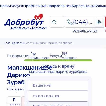
Врачи
Услуги
Профильные направления
Адреса
Цены
Больш
(044) 495-2-888
Заказать звонок
Главная
Врачи
Малакшанидзе Дарико Зурабовна
Где
196
Информация
Услуги
принимает
отзывов
Запись к врачу
Малакшанидзе
Малакшанидзе Дарико Зурабовна
Дарико
Зурабовна
Отоларинголог;
11
5
/ 5
лет опыта
рейтинг
на основе