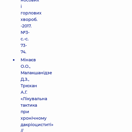
носових
і
горлових
хвороб.
-2017.
№3-
с.-с.
73-
74.
Мінаєв
О.О.,
Малакшанідзе
Д.З.,
Трюхан
А.Г.
«Лікувальна
тактика
при
хронічному
дакріоциститі»
//