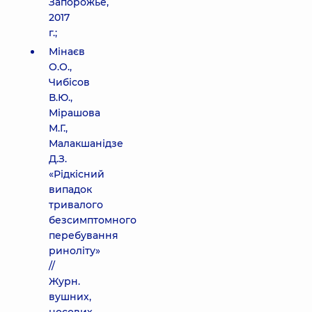
Запорожье,
2017
г.;
Мінаєв
О.О.,
Чибісов
В.Ю.,
Мірашова
М.Г.,
Малакшанідзе
Д.З.
«Рідкісний
випадок
тривалого
безсимптомного
перебування
риноліту»
//
Журн.
вушних,