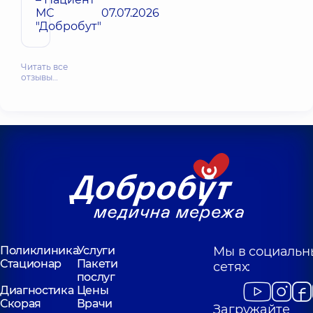
МС
07.07.2026
"Добробут"
Читать все
отзывы…
Поликлиника
Услуги
Мы в социальн
Стационар
Пакети
сетях:
послуг
Диагностика
Цены
Скорая
Врачи
Загружайте