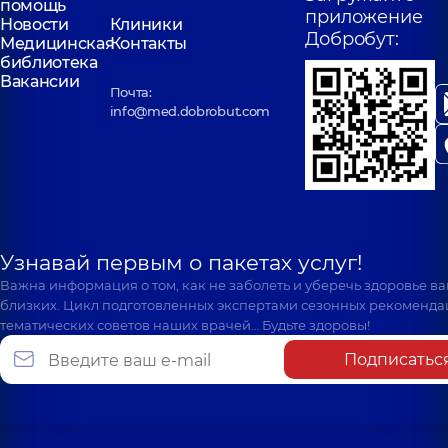
помощь
приложение
Новости
Клиники
Добробут:
Медицинская
Контакты
библиотека
Вакансии
Почта:
info@med.dobrobut.com
Узнавай первым о пакетах услуг!
Важна информация о том, как не заболеть и уберечь здоровье в
близких. Цикл подготовленных экспертами сезонных рекоменда
тематических советов наших врачей… Будьте здоровы!
Подписатьс