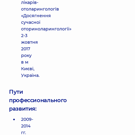
лікарів-
отоларингологів
«Досягнення
сучасної
оториноларингології»
2-3
жовтня
2017
року
в м
Києві,
Україна.
Пути
профессионального
развития:
2009-
2014
гг.