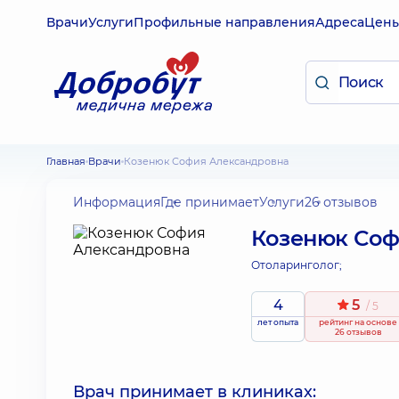
Врачи
Услуги
Профильные направления
Адреса
Цен
Главная
Врачи
Козенюк София Александровна
Информация
Где принимает
Услуги
26 отзывов
Козенюк Соф
Отоларинголог;
4
5
/ 5
лет опыта
рейтинг
на основе
26 отзывов
Врач принимает в клиниках: