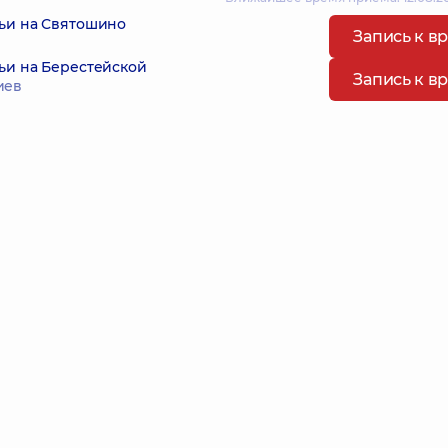
ьи на Святошино
Запись к в
ьи на Берестейской
Запись к в
иев