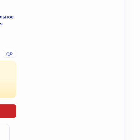
альное
ая
QR