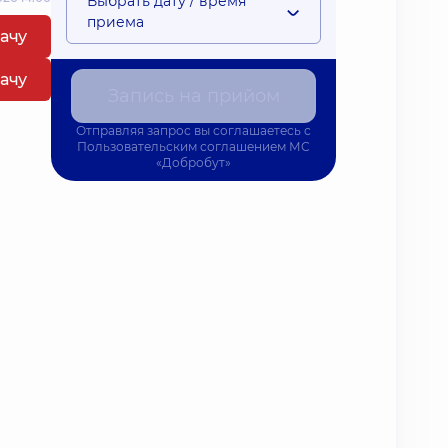
Выбрать дату / время
приема
рачу
рачу
Запись на прийом
Отправляя запрос вы соглашаетесь с
Пользовательским соглашением
МС
«Добробут»