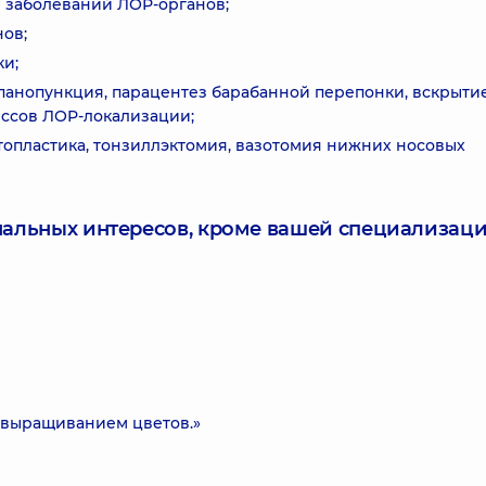
 заболеваний ЛОР-органов;
ов;
ки;
панопункция, парацентез барабанной перепонки, вскрыти
ессов ЛОР-локализации;
топластика, тонзиллэктомия, вазотомия нижних носовых
нальных интересов, кроме вашей специализаци
 выращиванием цветов.»