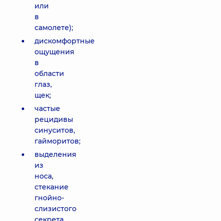
или
в
самолете);
дискомфортные
ощущения
в
области
глаз,
щек;
частые
рецидивы
синуситов,
гайморитов;
выделения
из
носа,
стекание
гнойно-
слизистого
секрета