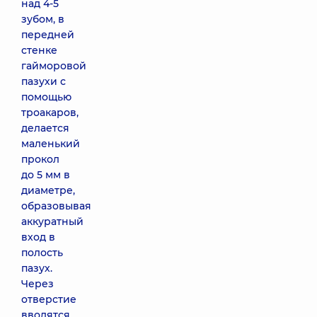
над 4-5
зубом, в
передней
стенке
гайморовой
пазухи с
помощью
троакаров,
делается
маленький
прокол
до 5 мм в
диаметре,
образовывая
аккуратный
вход в
полость
пазух.
Через
отверстие
вводятся