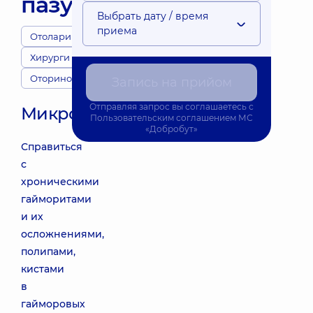
пазухи
Выбрать дату / время
приема
Отоларингологи
Хирурги
Оториноларингология
Запись на прийом
Отправляя запрос вы соглашаетесь с
Микрогайморотомия
Пользовательским соглашением
МС
«Добробут»
Справиться
с
хроническими
гайморитами
и их
осложнениями,
полипами,
кистами
в
гайморовых