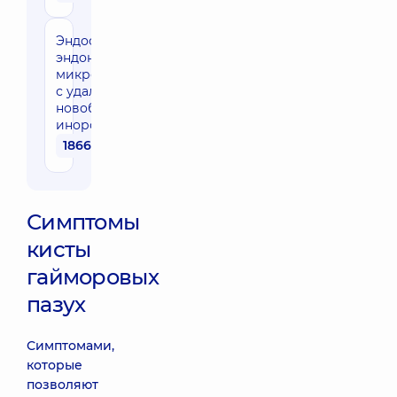
Эндоскопическая
эндоназальная
микрогайморотомия
с удалением
новобразования,
инородного тела
18660 грн
Симптомы
кисты
гайморовых
пазух
Симптомами,
которые
позволяют