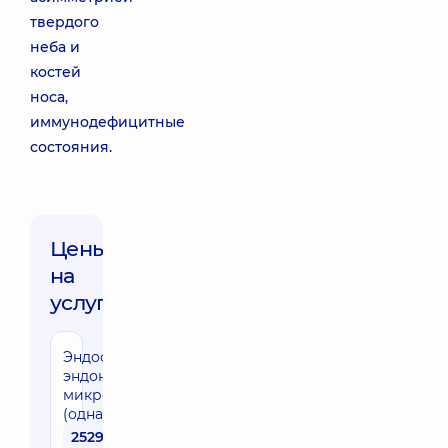
твердого
неба и
костей
носа,
иммунодефицитные
состояния.
Цены
на
услуги:
Эндоскопическая
эндоназальная
микрогайморотомия
(одна сторона)
25290 грн