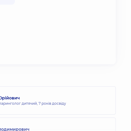
Юрійович
ларинголог дитячий,
7 років досвіду
олодимирович