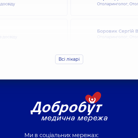
 досвіду
Отоларинголог; Ото
Боровик Сергій
в досвіду
Отоларинголог; Ото
Всі лікарі
Волошина Ельвір
в досвіду
Отоларинголог; Ото
Гарська Юлія Пет
в досвіду
Отоларинголог; Ото
Григорак Світлан
Ми в соціальних мережах:
в досвіду
Отоларинголог; Ото