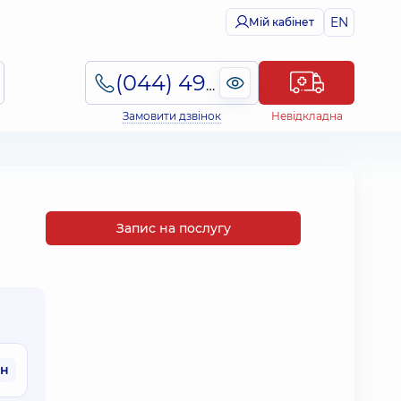
EN
Мій кабінет
(044) 495-2-888
Замовити дзвінок
Невідкладна
Запис на послугу
рн