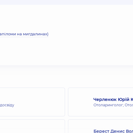
папіломи на мигдалинах)
Черленюк Юрій 
 досвіду
Отоларинголог; Ото
Берест Денис В