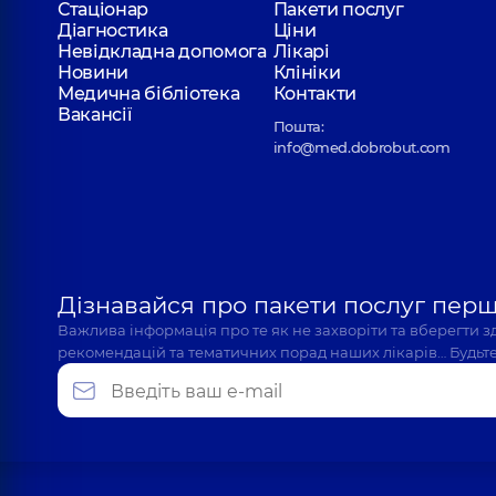
Стаціонар
Пакети послуг
Діагностика
Ціни
Невідкладна допомога
Лікарі
Новини
Клініки
Гримайло Богдан Петрович
Медична бібліотека
Контакти
Отоларинголог; Отоларинголог дитячий,
7 років
Вакансії
Пошта:
info@med.dobrobut.com
Згортюк Антоніна Русланівна
Отоларинголог дитячий; Отоларинголог,
5 років
Дізнавайся про пакети послуг пер
Калита Ірина Миколаївна
Важлива інформація про те як не захворіти та вберегти 
Отоларинголог дитячий; Отоларинголог,
29 рокі
рекомендацій та тематичних порад наших лікарів… Будьте
Клячківський Дмитро Миколайович
Отоларинголог; Отоларинголог дитячий,
7 років