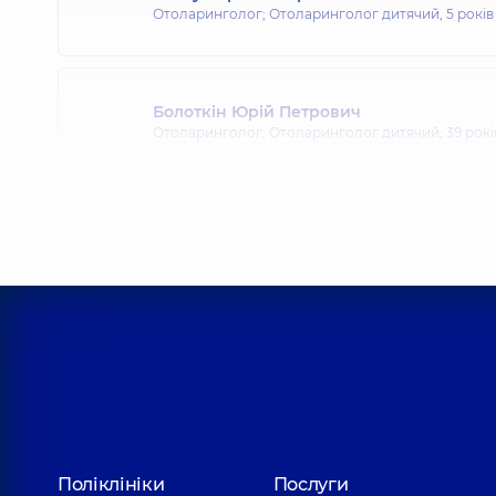
Отоларинголог; Отоларинголог дитячий,
5 років
Болоткін Юрій Петрович
Отоларинголог; Отоларинголог дитячий,
39 рокі
Бредун Олександр Юрійович
Отоларинголог дитячий; Отоларинголог,
36 рокі
Гавриленко Юрій Володимирович
Отоларинголог дитячий; Отоларинголог,
33 рокі
Горошко Ольга Іванівна
Поліклініки
Послуги
Отоларинголог дитячий; Отоларинголог,
37 рокі