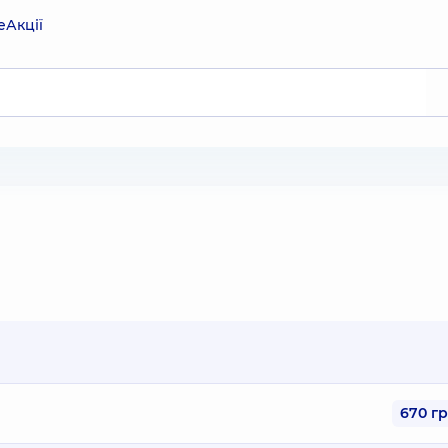
е
Акції
670 г