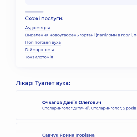
Схожі послуги:
Аудіометрія
Видалення новоутворень гортані (папіломи в горлі, 
Поліпотомія вуха
Гайморотомія
Тонзилотомія
Лікарі Туалет вуха:
Очкалов Даніїл Олегович
Отоларинголог дитячий; Отоларинголог,
5 років
Савчук Ярина Ігорівна