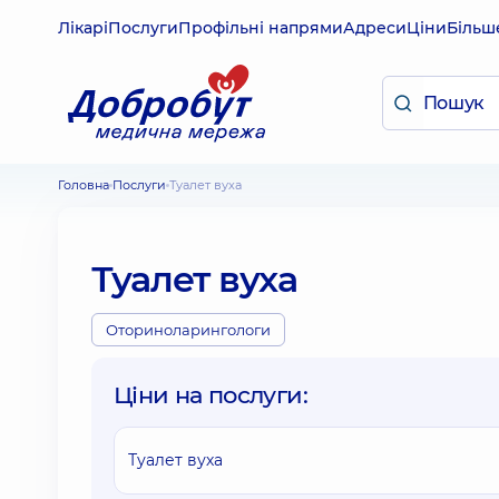
Лікарі
Послуги
Профільні напрями
Адреси
Ціни
Більш
Головна
Послуги
Туалет вуха
Туалет вуха
Оториноларингологи
Ціни на послуги:
Туалет вуха