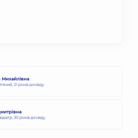
я Михайлівна
итячий,
21 років досвіду
Дмитрівна
едіатр,
30 років досвіду