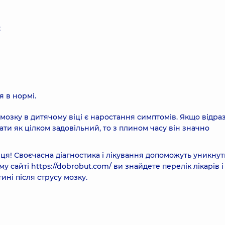
;
я в нормі.
мозку в дитячому віці є наростання симптомів. Якщо відра
ти як цілком задовільний, то з плином часу він значно
вця! Своєчасна діагностика і лікування допоможуть уникну
му сайті
https://dobrobut.com/
ви знайдете перелік лікарів і
ині після струсу мозку.