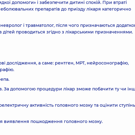
кої допомоги» і забезпечити дитині спокій. При втраті
неболювальних препаратів до приїзду лікаря категорично
невролог і травматолог, після чого призначаються додатко
в дітей проводиться згідно з лікарськими призначеннями.
ві дослідження, а саме: рентген, МРТ, нейросонографію,
рафію.
епа.
в. За допомогою процедури лікар зможе побачити ту чи ін
електричну активність головного мозку та оцінити ступін
ля виявлення пошкодження головного мозку.