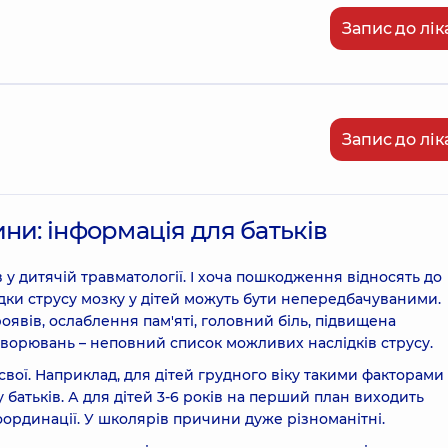
Запис до лік
Запис до лік
ни: інформація для батьків
 у дитячій травматології. І хоча пошкодження відносять до
дки струсу мозку у дітей можуть бути непередбачуваними.
оявів, ослаблення пам'яті, головний біль, підвищена
хворювань – неповний список можливих наслідків струсу.
свої. Наприклад, для дітей грудного віку такими факторами
 батьків. А для дітей 3-6 років на перший план виходить
оординації. У школярів причини дуже різноманітні.