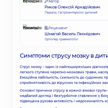
Автор
Риков Олексій Аркадійович
Педіатр; Гастроентеролог дитячий
Рецензент
Шмагой Василь Леонідович
Ортопед-травматолог
Симптоми струсу мозку в дити
Струс мозку – один із найпоширеніших діагнозів
легкого ступеня черепно-мозкових травм, наслі
Емоційна лабільність, схильність до судомних пр
сприйнятливість до вірусних та інфекційних за
Основні причини струсу в кожної вікової групи 
недбалий догляд і безтурботне ставлення з боку
підвищена рухова активність і недосконалість к