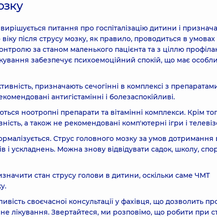
озку
 вирішується питання про госпіталізацію дитини і признач
 віку після струсу мозку, як правило, проводиться в умовах
контролю за станом маленького пацієнта та з ціллю профіла
ікування забезпечує психоемоційний спокій, що має особл
тивність, призначають сечогінні в комплексі з препаратам
екомендовані антигістамінні і болезаспокійливі.
ться ноотропні препарати та вітамінні комплекси. Крім тог
ість, а також не рекомендовані комп'ютерні ігри і телевіз
ормалізується. Струс головного мозку за умов дотримання 
в і ускладнень. Можна знову відвідувати садок, школу, спо
значити стан струсу голови в дитини, оскільки саме ЧМТ
у.
вість своєчасної консультації у фахівця, що дозволить пр
не лікування. Звертайтеся, ми розповімо, що робити при ст