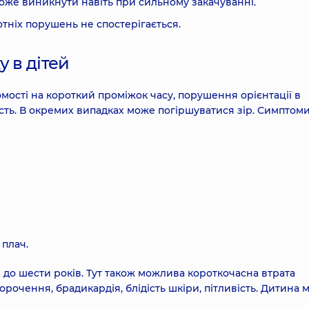
оже виникнути навіть при сильному закачуванні.
тніх порушень не спостерігається.
 в дітей
мості на короткий проміжок часу, порушення орієнтації в
ість. В окремих випадках може погіршуватися зір. Симптом
 плач.
х до шести років. Тут також можлива короткочасна втрата
морочення, брадикардія, блідість шкіри, пітливість. Дитина