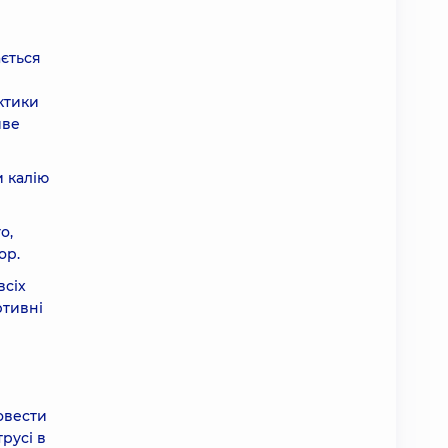
ається
ктики
иве
и калію
о,
ор.
всіх
ртивні
овести
русі в