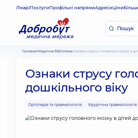
Лікарі
Послуги
Профільні напрями
Адреси
Ціни
Більш
Головна
Медична бібліотека
Ознаки струсу головного мозку в ді
Ознаки струсу гол
дошкільного віку
Ортопедія та травматологія
Хірургічна травматологія