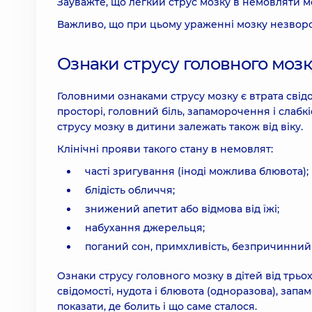
Зауважте, що легкий струс мозку в немовляти м
Важливо, що при цьому ураженні мозку незворо
Ознаки струсу головного мозку
Головними ознаками струсу мозку є втрата свідо
просторі, головний біль, запаморочення і слабк
струсу мозку в дитини залежать також від віку.
Клінічні прояви такого стану в немовлят:
часті зригування (іноді можлива блювота);
блідість обличчя;
знижений апетит або відмова від їжі;
набухання джерельця;
поганий сон, примхливість, безпричинний
Ознаки струсу головного мозку в дітей від трьо
свідомості, нудота і блювота (одноразова), запа
показати, де болить і що саме сталося.