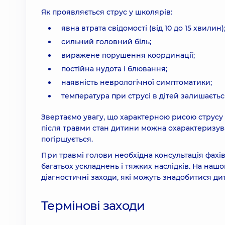
Як проявляється струс у школярів:
явна втрата свідомості (від 10 до 15 хвилин)
сильний головний біль;
виражене порушення координації;
постійна нудота і блювання;
наявність неврологічної симптоматики;
температура при струсі в дітей залишаєтьс
Звертаємо увагу, що характерною рисою струсу 
після травми стан дитини можна охарактеризува
погіршується.
При травмі голови необхідна консультація фахі
багатьох ускладнень і тяжких наслідків. На нашо
діагностичні заходи, які можуть знадобитися дит
Термінові заходи