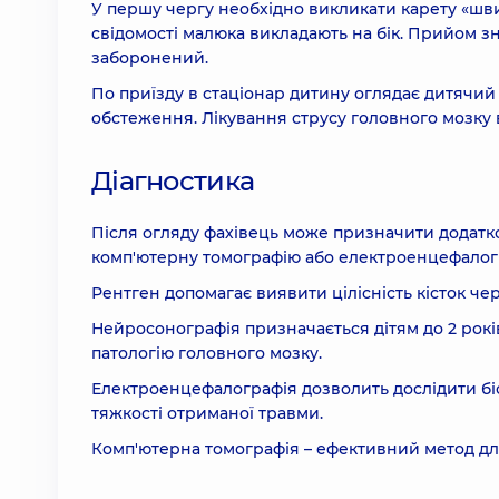
У першу чергу необхідно викликати карету «швид
свідомості малюка викладають на бік. Прийом з
заборонений.
По приїзду в стаціонар дитину оглядає дитячий 
обстеження. Лікування струсу головного мозку 
Діагностика
Після огляду фахівець може призначити додатко
комп'ютерну томографію або електроенцефалог
Рентген допомагає виявити цілісність кісток чер
Нейросонографія призначається дітям до 2 рокі
патологію головного мозку.
Електроенцефалографія дозволить дослідити біо
тяжкості отриманої травми.
Комп'ютерна томографія – ефективний метод д