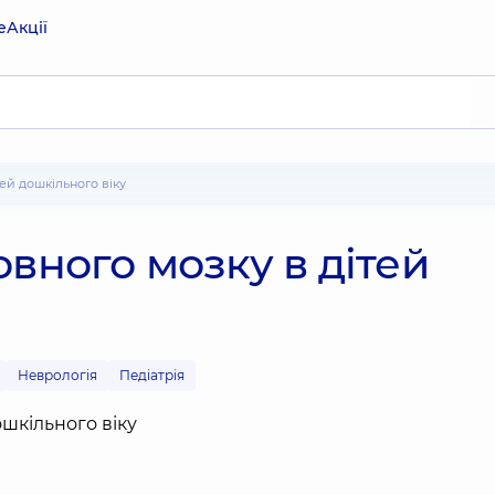
е
Акції
тей дошкільного віку
овного мозку в дітей
Неврологія
Педіатрія