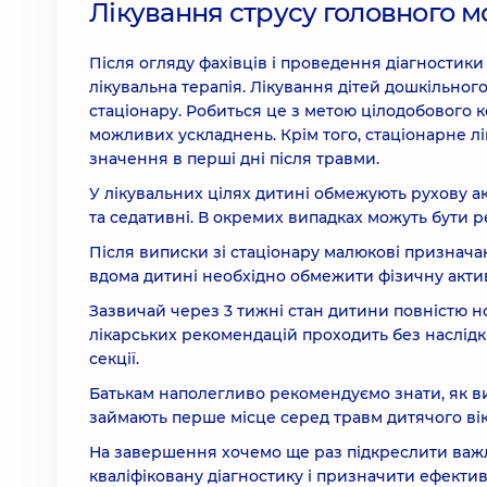
Лікування струсу головного м
Після огляду фахівців і проведення діагностики
лікувальна терапія. Лікування дітей дошкільного
стаціонару. Робиться це з метою цілодобового 
можливих ускладнень. Крім того, стаціонарне л
значення в перші дні після травми.
У лікувальних цілях дитині обмежують рухову ак
та седативні. В окремих випадках можуть бути р
Після виписки зі стаціонару малюкові призначаю
вдома дитині необхідно обмежити фізичну активн
Зазвичай через 3 тижні стан дитини повністю н
лікарських рекомендацій проходить без наслідкі
секції.
Батькам наполегливо рекомендуємо знати, як ви
займають перше місце серед травм дитячого вік
На завершення хочемо ще раз підкреслити важли
кваліфіковану діагностику і призначити ефектив