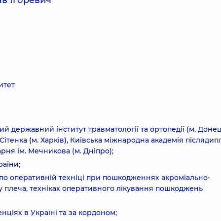
ав Ігоревич
итет
й державний інститут травматології та ортопедії (м. Донец
І. Сітенка (м. Харків), Київська міжнародна академія післяди
карня ім. Мечникова (м. Дніпро);
раїни;
і по оперативній техніці при пошкодженнях акроміально-
 плеча, техніках оперативного лікування пошкоджень
ціях в Україні та за кордоном;