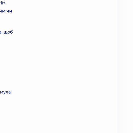
ї».
им чи
а, щоб
рмула