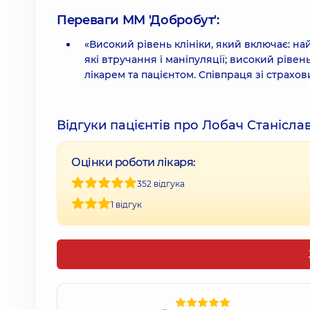
Переваги ММ 'Добробут':
«Високий рівень клініки, який включає: на
які втручання і маніпуляції; високий рівен
лікарем та пацієнтом. Співпраця зі страхо
Відгуки пацієнтів про Лобач Станісла
Оцінки роботи лікаря:
352 відгука
1 відгук