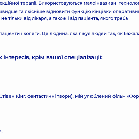
н’єкційної терапії. Використовуються малоінвазивні технологі
швидше та якісніше відновити функцію кінцівки оперативн
тільки від лікаря, а також і від пацієнта, якого треба
пацієнти і колеги. Це людина, яка лікує людей так, як бажал
інтересів, крім вашої спеціалізації:
Стівен Кінг, фантастичні твори). Мій улюблений фільм «Фо
».