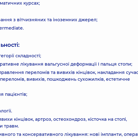
матичних курсах;
вання з вітчизняних та іноземних джерел;
ermediate.
ьності:
егорії складності;
ративне лікування вальгусної деформації I пальця стопи;
правлення переломів та вивихів кінцівок, накладання суча
 переломів, вивихів, пошкоджень сухожилків, естетичне
 пацієнтів;
логії.
ихи кінцівок, артроз, остеохондроз, кісточка на стопі,
ки травм.
вного та консервативного лікування: нові імпланти, опера