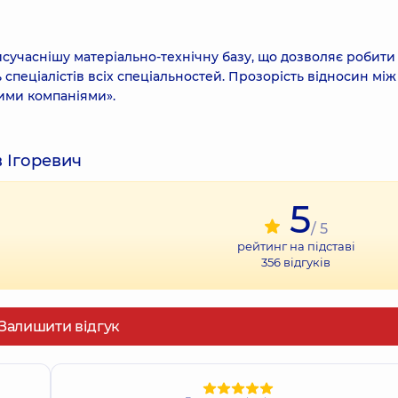
йсучаснішу матеріально-технічну базу, що дозволяє робити
ь спеціалістів всіх спеціальностей. Прозорість відносин між
вими компаніями».
в Ігоревич
5
/ 5
рейтинг на підставі
356
відгуків
Залишити відгук