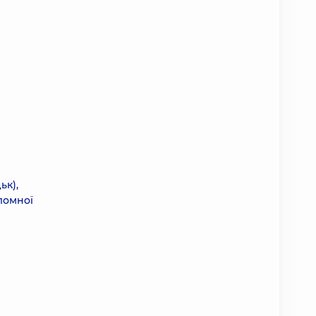
ьк),
пломної