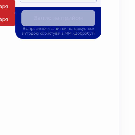
каря
Запис на прийом
каря
Відправляючи запит ви погоджуєтесь
з
Угодою користувача
ММ «Добробут»