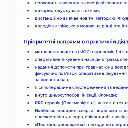
проходить навчання на спеціалізованих те
використовує сучасні техніки;
дистанційно вивчає новітні методики ліку
володіє англійською мовою на рівні pre int
Пріоритетні напрями в практичній діял
металоостеосинтез (МОС) переломів 1-4 кат
оперативне лікування наслідків травм, опе
надання допомоги при травмах кінцівок: в
фіксуючих пов’язок, оперативне лікування
зашивання ран;
післяопераційне спостереження та ведення
внутрішньосуглобові ін’єкції, блокади;
PRP терапія (Плазмоліфтінг), клітинні техно
Найбільш поширені скарги: переломи та вив
плоскостопість, шпора, епікондиліт, наслід
«Постійно оновлюються підходи до операти