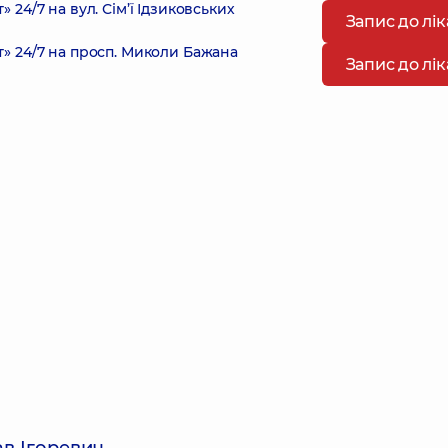
4/7 на вул. Сім’ї Ідзиковських
Запис до лі
 24/7 на просп. Миколи Бажана
Запис до лі