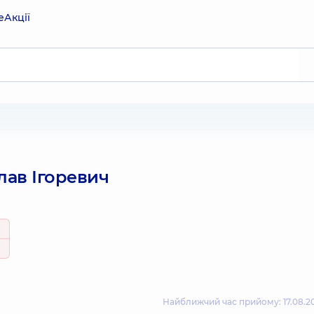
е
Акції
лав Ігоревич
Найближчий час прийому: 17.08.20