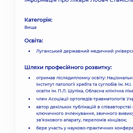
Інформація про лікаря Лобач Станісл
Категорія:
Вища
Освіта:
Луганський державний медичний універс
Шляхи професійного розвитку:
отримав післядипломну освіту: Національни
Інститут патології хребта та суглобів ім. М.
освіти ім. П.Л. Шупіка, Обласна клінічна лі
член Асоціації ортопедів-травматологів Ук
автор декількох публікацій в співавторств
ключичного зчленування, звичного вивиху
зв’язкового апарату, переломів кінцівок;
бере участь у науково-практичних конферен