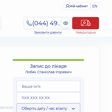
EN
Мій кабінет
(044) 495-2-888
Замовити дзвінок
Невідкладна
Запис до лікаря
Лобач Станіслав Ігоревич
26 14:00
Оберіть дату / час візиту