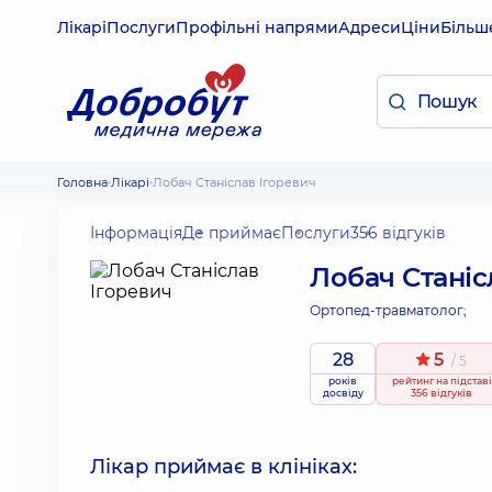
Лікарі
Послуги
Профільні напрями
Адреси
Ціни
Більш
Головна
Лікарі
Лобач Станіслав Ігоревич
Інформація
Де приймає
Послуги
356 відгуків
Лобач Станіс
Ортопед-травматолог;
28
5
/ 5
років
рейтинг
на підставі
досвіду
356 відгуків
Лікар приймає в клініках: