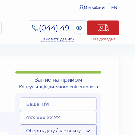
EN
Мій кабінет
(044) 495-2-888
Замовити дзвінок
Невідкладна
Запис на прийом
Консультація дитячого епілептолога
Оберіть дату / час візиту