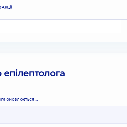
е
Акції
о епілептолога
га оновлюється ...