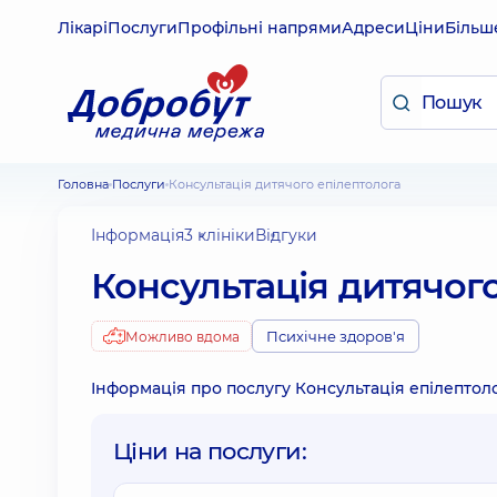
Лікарі
Послуги
Профільні напрями
Адреси
Ціни
Більш
Головна
Послуги
Консультація дитячого епілептолога
Інформація
3 клініки
Відгуки
Консультація дитячог
Психічне здоров'я
Можливо вдома
Інформація про послугу Консультація епілептоло
Ціни на послуги: