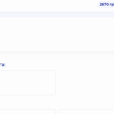
2670 г
га: