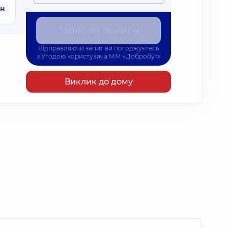
рн
Запис на прийом
Відправляючи запит ви погоджуєтесь
з
Угодою користувача
ММ «Добробут»
Виклик до дому