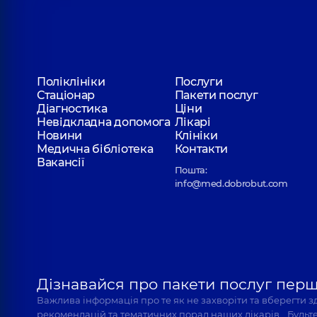
Поліклініки
Послуги
Стаціонар
Пакети послуг
Діагностика
Ціни
Невідкладна допомога
Лікарі
Новини
Клініки
Медична бібліотека
Контакти
Вакансії
Пошта:
info@med.dobrobut.com
Дізнавайся про пакети послуг пер
Важлива інформація про те як не захворіти та вберегти 
рекомендацій та тематичних порад наших лікарів… Будьте