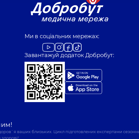
Ми в соціальних мережах:
Завантажуй додаток Добробут:
шим!
здоров`я ваших близьких. Цикл підготовлених експертами сезонн
 здорові!