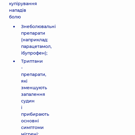
купірування
нападів
болю
Знеболювальні
препарати
(наприклад:
парацетамол,
ібупрофен);
Триптани
-
препарати,
які
зменшують
запалення
судин
і
прибирають
основні
симптоми
мігрені;