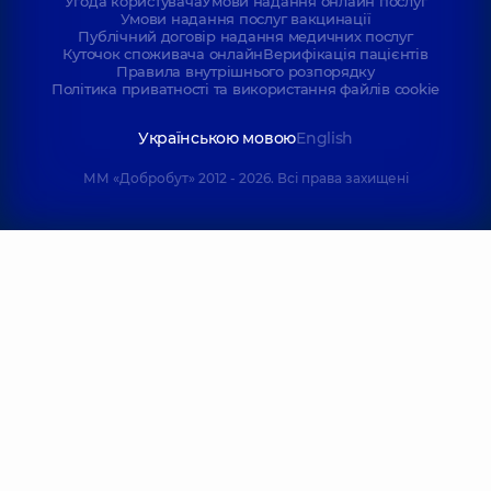
Угода користувача
досвіду
Умови надання онлайн послуг
досвіду
Умови надання послуг вакцинації
Публічний договір надання медичних послуг
Куточок споживача онлайн
Верифікація пацієнтів
Кабанчук
Сирнікова
Правила внутрішнього розпорядку
Віталій
Ірина
Політика приватності та використання файлів cookie
Юрійович
Валентинівна
Невролог,
10 років
Невролог,
31 років
Українською мовою
English
досвіду
досвіду
ММ «Добробут» 2012 - 2026. Всі права захищені
Скоробогатова
Мошенська
Ольга
Олена Петрівна
Валентинівна
Невролог; Лікар з
ультразвукової
Невролог;
діагностики,
28
Невролог дитячий,
років досвіду
28 років досвіду
Сидорчук
Бистрицька
Любава
Марина
Миколаївна
Анатоліївна
Невролог,
5 років
Невролог,
25 років
досвіду
досвіду
Боднар Марія
Лузан Ліана