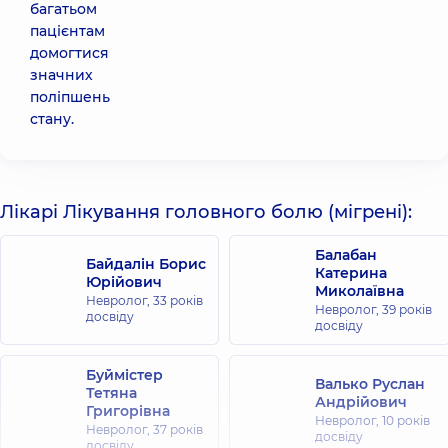
багатьом
пацієнтам
домогтися
значних
поліпшень
стану.
Лікарі Лікування головного болю (мігрені):
Балабан
Байдалін Борис
Катерина
Юрійович
Миколаївна
Невролог,
33 років
Невролог,
39 років
досвіду
досвіду
Буймістер
Валько Руслан
Тетяна
Андрійович
Григорівна
Невролог,
10 років
Невролог,
37 років
досвіду
досвіду