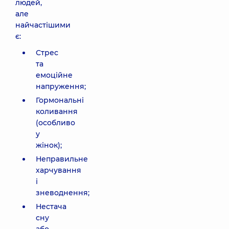
людей,
але
найчастішими
є:
Стрес
та
емоційне
напруження;
Гормональні
коливання
(особливо
у
жінок);
Неправильне
харчування
і
зневоднення;
Нестача
сну