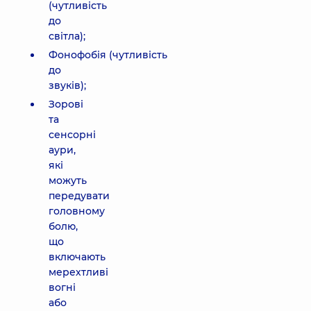
(чутливість
до
світла);
Фонофобія (чутливість
до
звуків);
Зорові
та
сенсорні
аури,
які
можуть
передувати
головному
болю,
що
включають
мерехтливі
вогні
або