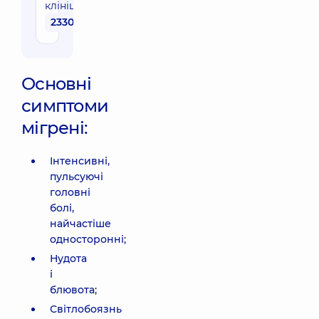
клініці
2330 грн
Основні
симптоми
мігрені:
Інтенсивні,
пульсуючі
головні
болі,
найчастіше
односторонні;
Нудота
і
блювота;
Світлобоязнь