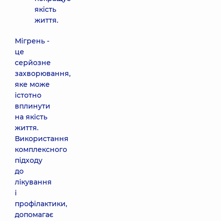
якість
життя.
Мігрень -
це
серйозне
захворювання,
яке може
істотно
вплинути
на якість
життя.
Використання
комплексного
підходу
до
лікування
і
профілактики,
допомагає