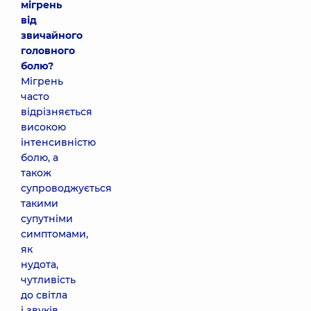
мігрень
від
звичайного
головного
болю?
Мігрень
часто
відрізняється
високою
інтенсивністю
болю, а
також
супроводжується
такими
супутніми
симптомами,
як
нудота,
чутливість
до світла
і звуків,