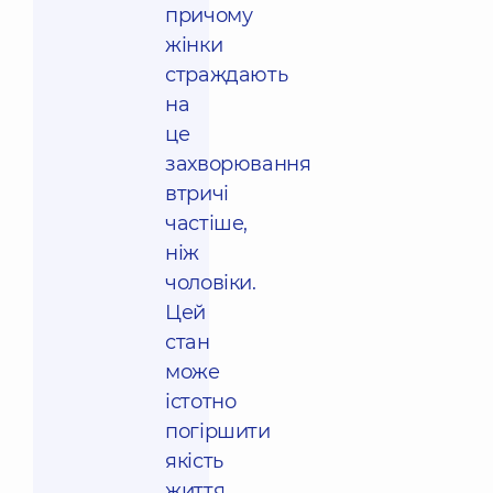
причому
жінки
страждають
на
це
захворювання
втричі
частіше,
ніж
чоловіки.
Цей
стан
може
істотно
погіршити
якість
життя