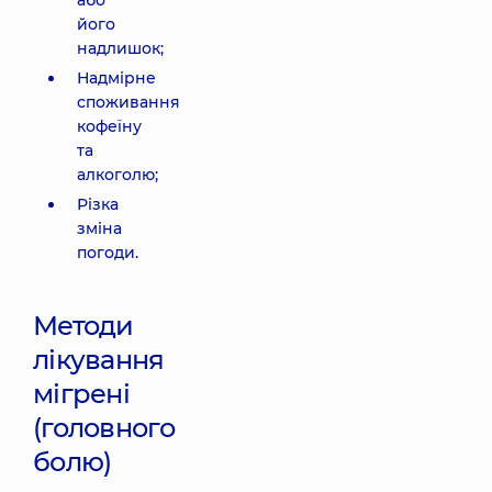
або
його
надлишок;
Надмірне
споживання
кофеїну
та
алкоголю;
Різка
зміна
погоди.
Методи
лікування
мігрені
(головного
болю)