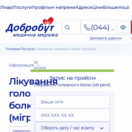
Лікарі
Послуги
Профільні напрями
Адреси
Ціни
Більше
Акції
(044) 495-2-888
Замовити дзвінок
Головна
Послуги
Лікування головного болю (мігрені)
14
Інформація
клінік
Запис на прийом
Лікування
Лікування головного болю (мігрені)
головного
болю
(мігрені)
Оберіть дату / час візиту
Неврологи