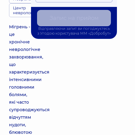
Центр
неврології
Запис на прийом
Мігрень -
Відправляючи запит ви погоджуєтесь
з
Угодою користувача
ММ «Добробут»
це
хронічне
неврологічне
захворювання,
що
характеризується
інтенсивними
головними
болями,
які часто
супроводжуються
відчуттям
нудоти,
блювотою