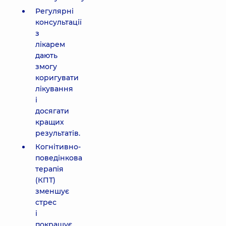
Регулярні
консультації
з
лікарем
дають
змогу
коригувати
лікування
і
досягати
кращих
результатів.
Когнітивно-
поведінкова
терапія
(КПТ)
зменшує
стрес
і
покращує