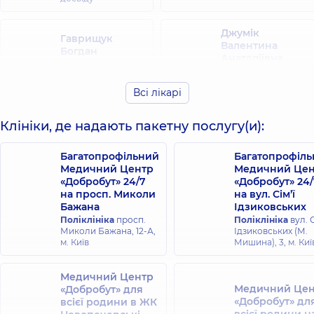
Джумік
Гаврищук
Валентина
Богдан
Анатоліївна
Григорович
Невролог,
36 років
Невролог,
досвіду
Всі лікарі
Дубівська
Жилінська
Клініки, де надають пакетну послугу(и):
Світлана
Тамара
Станіславівна
Михайлівна
Невролог,
Багатопрофільний
27 років
Невролог,
Багатопрофіл
25 років
досвіду
досвіду
Медичний Центр
Медичний Цен
«Добробут» 24/7
«Добробут» 24/
на просп. Миколи
на вул. Сім’ї
Коржан
Кузьміна-
Бажана
Ідзиковських
Вікторія
Кутішенко
Поліклініка
просп.
Поліклініка
вул. С
Аркадіївна
Тетяна Юріївна
Миколи Бажана, 12-А,
Ідзиковських (М.
Невролог,
27 років
Невролог,
17 років
м. Київ
Мишина), 3, м. Киї
досвіду
досвіду
Медичний Центр
Лукач Оксана
Медичний Цен
«Добробут» для
Кушнеренко
Іванівна
«Добробут» дл
всієї родини в ЖК
Олеся
Невролог; Лікар з