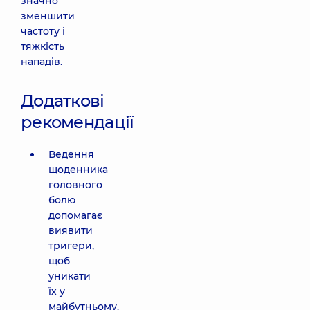
значно
зменшити
частоту і
тяжкість
нападів.
Додаткові
рекомендації
Ведення
щоденника
головного
болю
допомагає
виявити
тригери,
щоб
уникати
їх у
майбутньому.