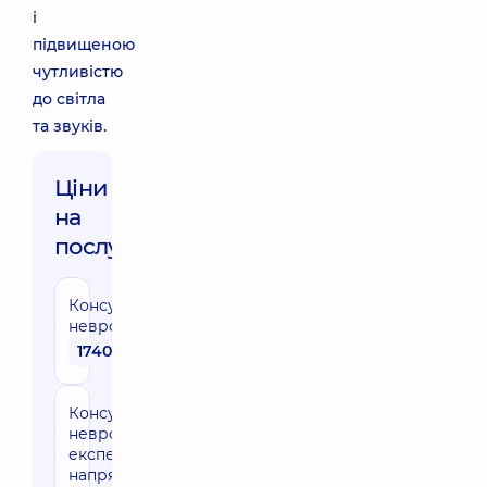
і
підвищеною
чутливістю
до світла
та звуків.
Ціни
на
послуги:
Консультація
невролога
1740 грн
Консультація
невролога
експерта
напрямку в