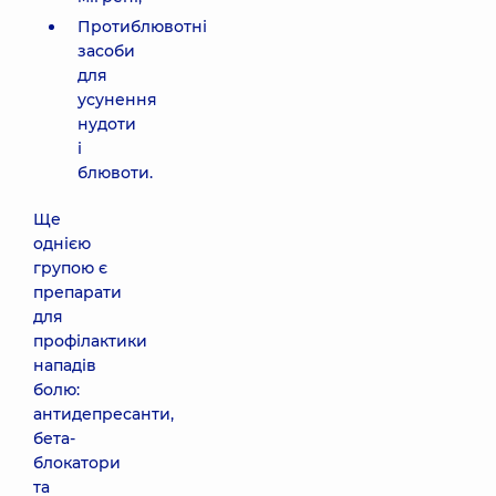
Протиблювотні
засоби
для
усунення
нудоти
і
блювоти.
Ще
однією
групою є
препарати
для
профілактики
нападів
болю:
антидепресанти,
бета-
блокатори
та