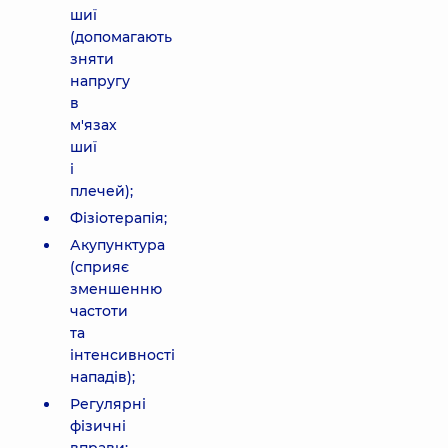
шиї
(допомагають
зняти
напругу
в
м'язах
шиї
і
плечей);
Фізіотерапія;
Акупунктура
(сприяє
зменшенню
частоти
та
інтенсивності
нападів);
Регулярні
фізичні